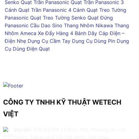
Senko
Quạt Trần Panasonic
Quạt Trần Panasonic 3
Cánh
Quạt Trần Panasonic 4 Cánh
Quạt Treo Tường
Panasonic
Quạt Treo Tường Senko
Quạt Đứng
Panasonic
Cầu Dao Sino
Thang Nhôm Nikawa
Thang
Nhôm Ameca
Xe Đẩy Hàng 4 Bánh
Dây Cáp Điện –
Điện Nhẹ
Dụng Cụ Cầm Tay
Dụng Cụ Dùng Pin
Dụng
Cụ Dùng Điện
Quạt
CÔNG TY TNHH KỸ THUẬT WETECH
VIỆT
Địa chỉ:
616/61/198 Lê Đức Thọ, Phường An Hội
Đông, Thành phố Hồ Chí Minh, Việt Nam