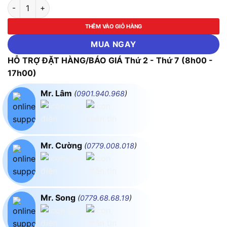
Đầu Dò Nhiệt Độ Kiểu T Testo 0603 2192 (-50~+350 °C, ±0.2 
THÊM VÀO GIỎ HÀNG
MUA NGAY
HỖ TRỢ ĐẶT HÀNG/BÁO GIÁ Thứ 2 - Thứ 7 (8h00 -
17h00)
Mr. Lâm
(
0901.940.968
)
Mr. Cường
(
0779.008.018
)
Mr. Song
(
0779.68.68.19
)