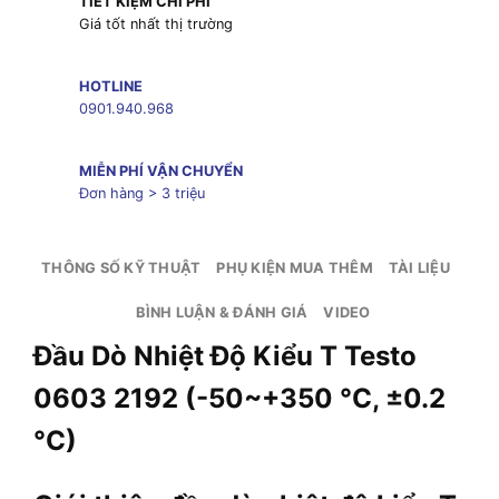
TIẾT KIỆM CHI PHÍ
Giá tốt nhất thị trường
HOTLINE
0901.940.968
MIỄN PHÍ VẬN CHUYỂN
Đơn hàng > 3 triệu
THÔNG SỐ KỸ THUẬT
PHỤ KIỆN MUA THÊM
TÀI LIỆU
BÌNH LUẬN & ĐÁNH GIÁ
VIDEO
Đầu Dò Nhiệt Độ Kiểu T Testo
0603 2192 (-50~+350 °C, ±0.2
°C)