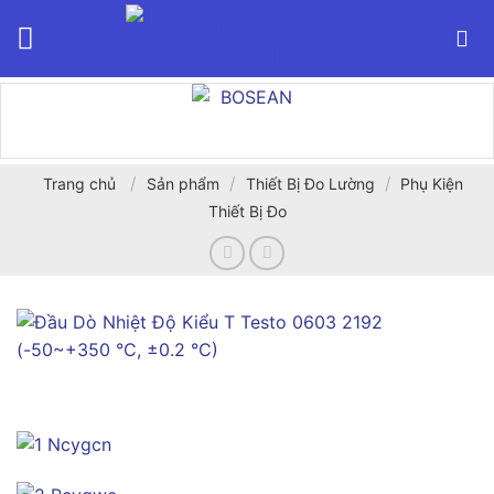
Bỏ
qua
nội
dung
/
/
/
Trang chủ
Sản phẩm
Thiết Bị Đo Lường
Phụ Kiện
Thiết Bị Đo