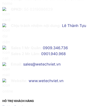
GPKD:
Số 0319086629
Chịu trách nhiệm nội dung:
Lê Thành Tựu
Sales 1 Mr Quân:
0909.346.736
Sales 2 Mr Lâm:
0901.940.968
Email:
sales@wetechviet.vn
Website:
www.wetechviet.vn
HỖ TRỢ KHÁCH HÀNG