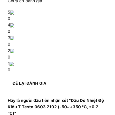
Chưa có đánh giá
5
0
4
0
3
0
2
0
1
0
ĐỂ LẠI ĐÁNH GIÁ
Hãy là người đầu tiên nhận xét “Đầu Dò Nhiệt Độ
Kiểu T Testo 0603 2192 (-50~+350 °C, ±0.2
°C)”