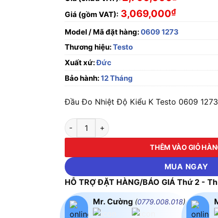
₫
3,069,000
Giá (gồm VAT):
Model / Mã đặt hàng:
0609 1273
Thương hiệu:
Testo
Xuất xứ:
Đức
Bảo hành:
12 Tháng
Đầu Đo Nhiệt Độ Kiểu K Testo 0609 1273
Đầu Đo Nhiệt Độ Kiểu K Testo 0609 1273 số 
THÊM VÀO GIỎ HÀ
MUA NGAY
HỖ TRỢ ĐẶT HÀNG/BÁO GIÁ Thứ 2 - Thứ
Mr. Cường
(
0779.008.018
)