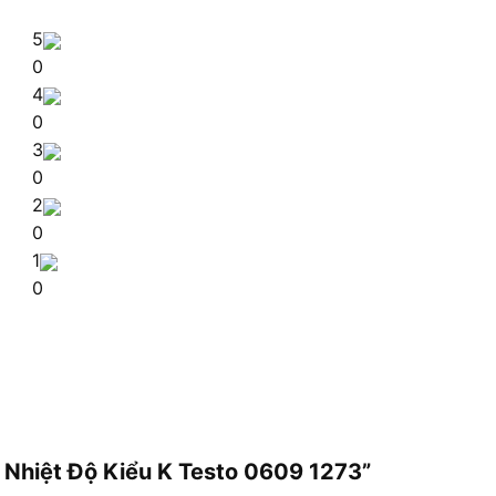
5
0
4
0
3
0
2
0
1
0
o Nhiệt Độ Kiểu K Testo 0609 1273”