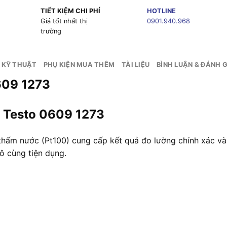
TIẾT KIỆM CHI PHÍ
HOTLINE
g
Giá tốt nhất thị
0901.940.968
trường
 KỸ THUẬT
PHỤ KIỆN MUA THÊM
TÀI LIỆU
BÌNH LUẬN & ĐÁNH G
609 1273
 K Testo 0609 1273
thấm nước (Pt100) cung cấp kết quả đo lường chính xác và
ô cùng tiện dụng.