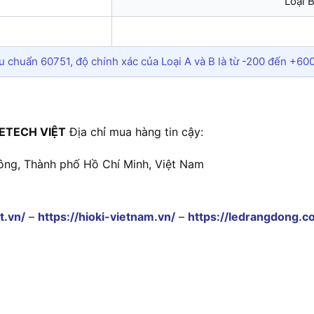
Loại B
êu chuẩn 60751, độ chính xác của Loại A và B là từ -200 đến +600
ETECH VIỆT
Địa chỉ mua hàng tin cậy:
ông, Thành phố Hồ Chí Minh, Việt Nam
t.vn/
–
https://hioki-vietnam.vn/
–
https://ledrangdong.c