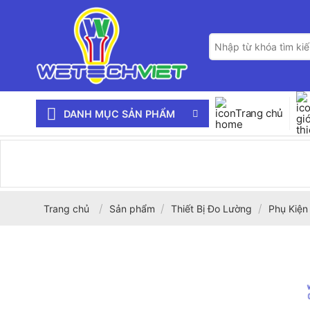
Bỏ
qua
Tìm
nội
kiếm:
dung
Trang chủ
DANH MỤC SẢN PHẨM
/
/
/
Trang chủ
Sản phẩm
Thiết Bị Đo Lường
Phụ Kiện 