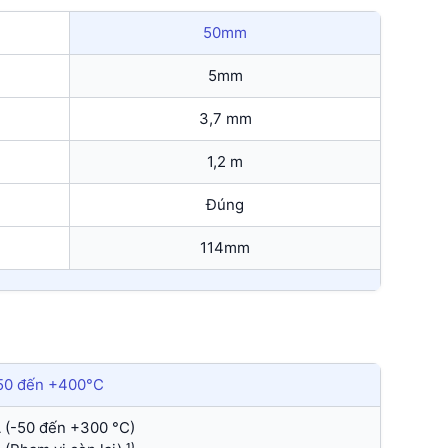
50mm
5mm
3,7 mm
1,2 m
Đúng
114mm
50 đến +400°C
A (-50 đến +300 °C)