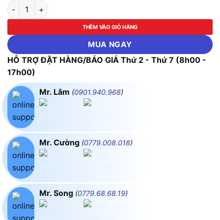
Cuộn Kháng Khởi Động Motor 65%, 80%, 100% 90KW (125HP)
THÊM VÀO GIỎ HÀNG
MUA NGAY
HỖ TRỢ ĐẶT HÀNG/BÁO GIÁ Thứ 2 - Thứ 7 (8h00 -
17h00)
Mr. Lâm
(
0901.940.968
)
Mr. Cường
(
0779.008.018
)
Mr. Song
(
0779.68.68.19
)