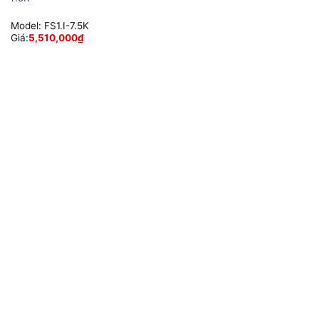
Model:
FS1.I-7.5K
Giá:
5,510,000
₫