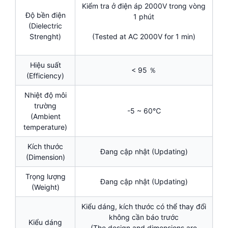
Kiểm tra ở điện áp 2000V trong vòng
Độ bền điện
1 phút
(Dielectric
Strenght)
(Tested at AC 2000V for 1 min)
Hiệu suất
< 95 ％
(Efficiency)
Nhiệt độ môi
trường
-5 ~ 60℃
(Ambient
temperature)
Kích thước
Đang cập nhật (Updating)
(Dimension)
Trọng lượng
Đang cập nhật (Updating)
(Weight)
Kiểu dáng, kích thước có thể thay đổi
không cần báo trước
Kiểu dáng
(The design and dimensions are