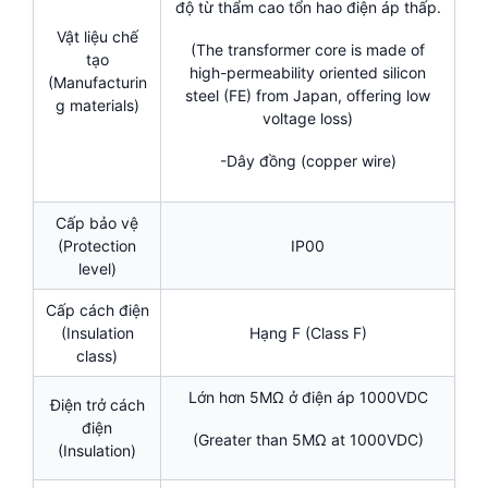
độ từ thẩm cao tổn hao điện áp thấp.
Vật liệu chế
(The transformer core is made of
tạo
high-permeability oriented silicon
(Manufacturin
steel (FE) from Japan, offering low
g materials)
voltage loss)
-Dây đồng (copper wire)
Cấp bảo vệ
(Protection
IP00
level)
Cấp cách điện
(Insulation
Hạng F (Class F)
class)
Lớn hơn 5MΩ ở điện áp 1000VDC
Điện trở cách
điện
(Greater than 5MΩ at 1000VDC)
(Insulation)