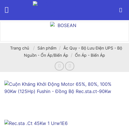
Bỏ
qua
nội
dung
/
/
Trang chủ
Sản phẩm
Ắc Quy - Bộ Lưu Điện UPS - Bộ
/
Nguồn - Ổn Áp/Biến Áp
Ổn Áp - Biến Áp