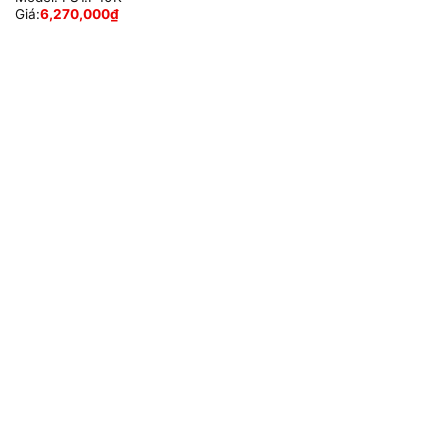
Giá:
6,270,000
₫