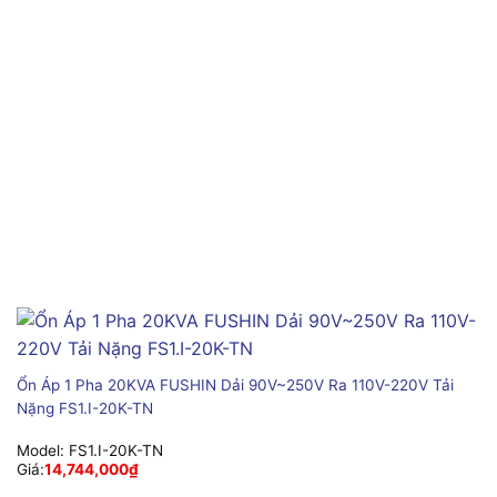
Ổn Áp 1 Pha 20KVA FUSHIN Dải 90V~250V Ra 110V-220V Tải
Nặng FS1.I-20K-TN
Model:
FS1.I-20K-TN
Giá:
14,744,000
₫