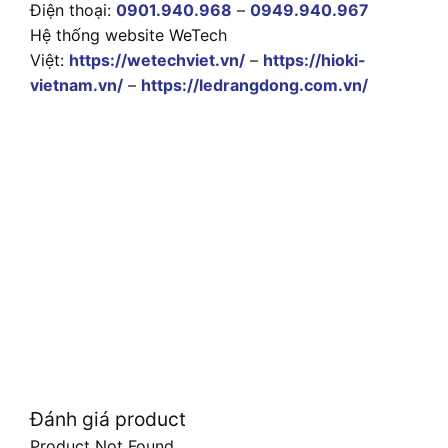
Điện thoại:
0901.940.968
–
0949.940.967
Hệ thống website WeTech
Việt:
https://wetechviet.vn/
–
https://hioki-
vietnam.vn/
–
https://ledrangdong.com.vn/
Đánh giá product
Product Not Found