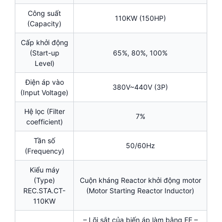
Công suất
110KW (150HP)
(Capacity)
Cấp khởi động
(Start-up
65%, 80%, 100%
Level)
Điện áp vào
380V~440V (3P)
(Input Voltage)
Hệ lọc (Filter
7%
coefficient)
Tần số
50/60Hz
(Frequency)
Kiểu máy
(Type)
Cuộn kháng Reactor khởi động motor
REC.STA.CT-
(Motor Starting Reactor Inductor)
110KW
– Lõi sắt của biến áp làm bằng FE –