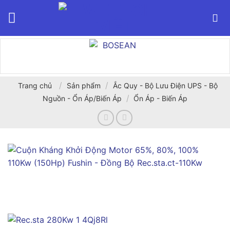
Bỏ
qua
nội
dung
/
/
Trang chủ
Sản phẩm
Ắc Quy - Bộ Lưu Điện UPS - Bộ
/
Nguồn - Ổn Áp/Biến Áp
Ổn Áp - Biến Áp