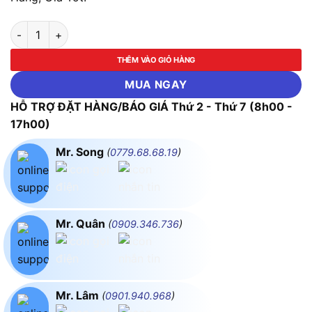
Cuộn Kháng Khởi Động Motor 65%, 80%, 100% 110KW (150HP
THÊM VÀO GIỎ HÀNG
MUA NGAY
HỖ TRỢ ĐẶT HÀNG/BÁO GIÁ Thứ 2 - Thứ 7 (8h00 -
17h00)
Mr. Song
(
0779.68.68.19
)
Mr. Quân
(
0909.346.736
)
Mr. Lâm
(
0901.940.968
)