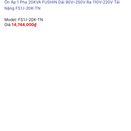
Ổn Áp 1 Pha 20KVA FUSHIN Dải 90V~250V Ra 110V-220V Tải
Nặng FS1.I-20K-TN
Model:
FS1.I-20K-TN
Giá:
14,744,000
₫