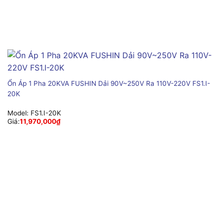
Ổn Áp 1 Pha 20KVA FUSHIN Dải 90V~250V Ra 110V-220V FS1.I-
20K
Model:
FS1.I-20K
Giá:
11,970,000
₫