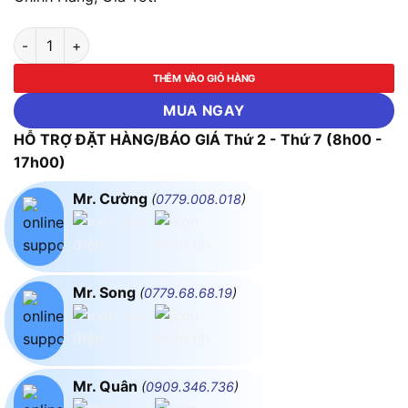
Cuộn Kháng Khởi Động Motor 65%, 80%, 100% 175KW (240HP
THÊM VÀO GIỎ HÀNG
MUA NGAY
HỖ TRỢ ĐẶT HÀNG/BÁO GIÁ Thứ 2 - Thứ 7 (8h00 -
17h00)
Mr. Cường
(
0779.008.018
)
Mr. Song
(
0779.68.68.19
)
Mr. Quân
(
0909.346.736
)