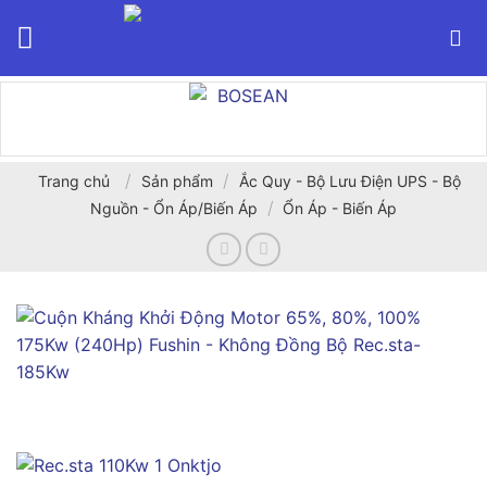
Bỏ
qua
nội
dung
/
/
Trang chủ
Sản phẩm
Ắc Quy - Bộ Lưu Điện UPS - Bộ
/
Nguồn - Ổn Áp/Biến Áp
Ổn Áp - Biến Áp