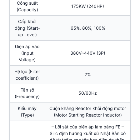
Công suất
175KW (240HP)
(Capacity)
Cấp khởi
động (Start-
65%, 80%, 100%
up Level)
Điện áp vào
(Input
380V~440V (3P)
Voltage)
Hệ lọc (Filter
7%
coefficient)
Tần số
50/60Hz
(Frequency)
Kiểu máy
Cuộn kháng Reactor khởi động motor
(Type)
(Motor Starting Reactor Inductor)
– Lõi sắt của biến áp làm bằng FE –
Silic định hướng xuất xứ Nhật Bản có
độ từ thẩm cao tổn hao điện áp thấp.