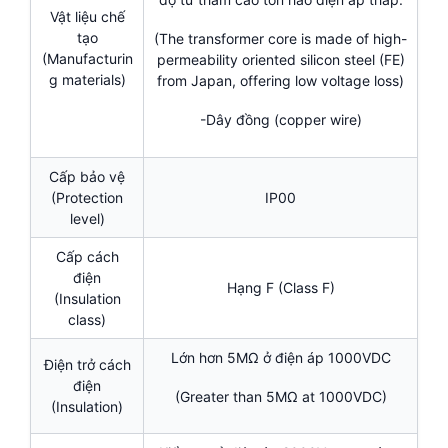
Vật liệu chế
tạo
(The transformer core is made of high-
(Manufacturin
permeability oriented silicon steel (FE)
g materials)
from Japan, offering low voltage loss)
-Dây đồng (copper wire)
Cấp bảo vệ
(Protection
IP00
level)
Cấp cách
điện
Hạng F (Class F)
(Insulation
class)
Lớn hơn 5MΩ ở điện áp 1000VDC
Điện trở cách
điện
(Greater than 5MΩ at 1000VDC)
(Insulation)