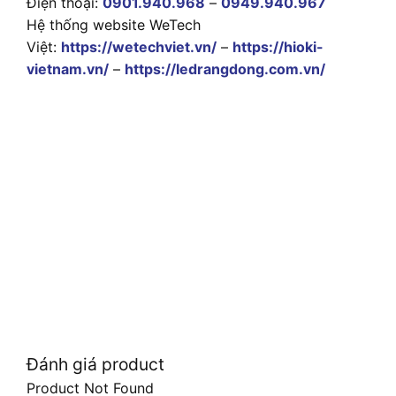
Điện thoại:
0901.940.968
–
0949.940.967
Hệ thống website WeTech
Việt:
https://wetechviet.vn/
–
https://hioki-
vietnam.vn/
–
https://ledrangdong.com.vn/
Đánh giá product
Product Not Found