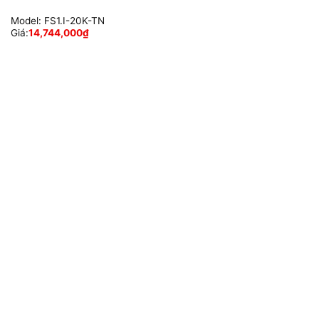
Model:
FS1.I-20K-TN
Giá:
14,744,000
₫