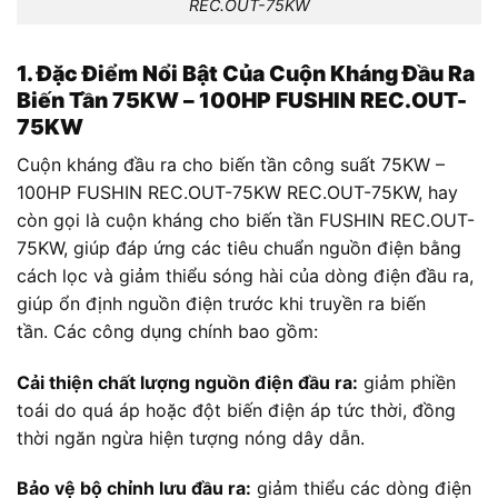
REC.OUT-75KW
1. Đặc Điểm Nổi Bật Của Cuộn Kháng Đầu Ra
Biến Tần 75KW – 100HP FUSHIN REC.OUT-
75KW
Cuộn kháng đầu ra cho biến tần công suất 75KW –
100HP FUSHIN REC.OUT-75KW REC.OUT-75KW, hay
còn gọi là cuộn kháng cho biến tần FUSHIN REC.OUT-
75KW, giúp đáp ứng các tiêu chuẩn nguồn điện bằng
cách lọc và giảm thiểu sóng hài của dòng điện đầu ra,
giúp ổn định nguồn điện trước khi truyền ra biến
tần. Các công dụng chính bao gồm:
Cải thiện chất lượng nguồn điện đầu ra:
giảm phiền
toái do quá áp hoặc đột biến điện áp tức thời, đồng
thời ngăn ngừa hiện tượng nóng dây dẫn.
Bảo vệ bộ chỉnh lưu đầu ra:
giảm thiểu các dòng điện