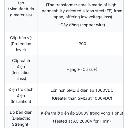
tạo
(The transformer core is made of high-
(Manufacturin
permeability oriented silicon steel (FE) from
g materials)
Japan, offering low voltage loss)
-Dây đồng (copper wire)
Cấp bảo vệ
(Protection
IP00
level)
Cấp cách
điện
Hạng F (Class F)
(Insulation
class)
Điện trở cách
Lớn hơn 5MΩ ở điện áp 1000VDC
điện
(Greater than 5MΩ at 1000VDC)
(Insulation)
Độ bền điện
Kiểm tra ở điện áp 2000V trong vòng 1 phút
(Dielectric
(Tested at AC 2000V for 1 min)
Strenght)