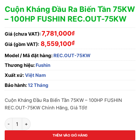
Cuộn Kháng Đầu Ra Biến Tần 75KW
– 100HP FUSHIN REC.OUT-75KW
7,781,000
₫
Giá (chưa VAT):
₫
8,559,100
Giá (gồm VAT):
Model / Mã đặt hàng:
REC.OUT-75KW
Thương hiệu:
Fushin
Xuất xứ:
Việt Nam
Bảo hành:
12 Tháng
Cuộn Kháng Đầu Ra Biến Tần 75KW – 100HP FUSHIN
REC.OUT-75KW Chính Hãng, Giá Tốt!
Cuộn Kháng Đầu Ra Biến Tần 75KW - 100HP FUSHIN REC.OUT
THÊM VÀO GIỎ HÀNG