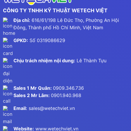
CÔNG TY TNHH KỸ THUẬT WETECH VIỆT
Địa chỉ:
616/61/198 Lê Đức Thọ, Phường An Hội
Đông, Thành phố Hồ Chí Minh, Việt Nam
GPKD:
Số 0319086629
Chịu trách nhiệm nội dung:
Lê Thành Tựu
Sales 1 Mr Quân:
0909.346.736
Sales 2 Mr Lâm:
0901.940.968
Email:
sales@wetechviet.vn
Website:
www.wetechviet.vn