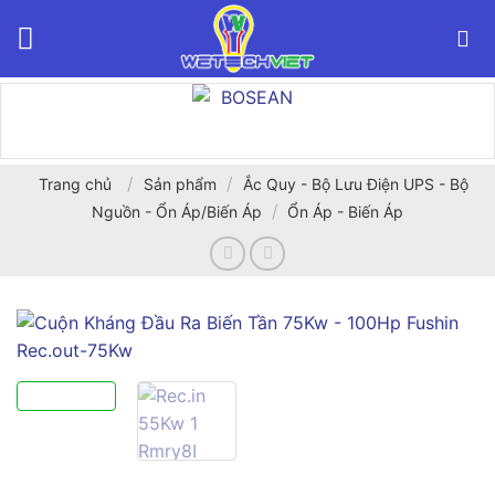
Bỏ
qua
nội
dung
/
/
Trang chủ
Sản phẩm
Ắc Quy - Bộ Lưu Điện UPS - Bộ
/
Nguồn - Ổn Áp/Biến Áp
Ổn Áp - Biến Áp