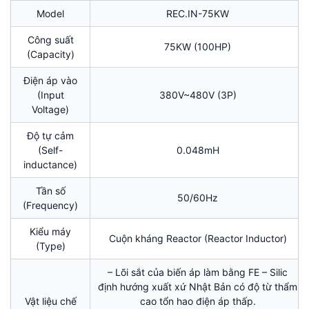
Model
REC.IN-75KW
Công suất
75KW (100HP)
(Capacity)
Điện áp vào
(Input
380V~480V (3P)
Voltage)
Độ tự cảm
(Self-
0.048mH
inductance)
Tần số
50/60Hz
(Frequency)
Kiểu máy
Cuộn kháng Reactor (Reactor Inductor)
(Type)
– Lõi sắt của biến áp làm bằng FE – Silic
định hướng xuất xứ Nhật Bản có độ từ thẩm
Vật liệu chế
cao tổn hao điện áp thấp.