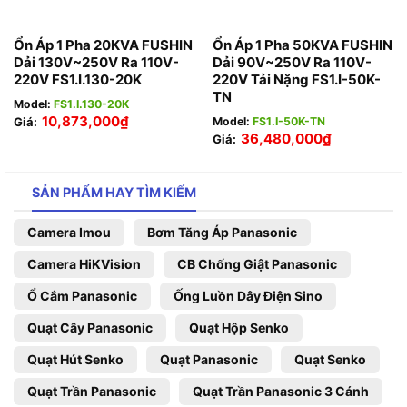
Ổn Áp 1 Pha 20KVA FUSHIN
Ổn Áp 1 Pha 50KVA FUSHIN
Dải 130V~250V Ra 110V-
Dải 90V~250V Ra 110V-
220V FS1.I.130-20K
220V Tải Nặng FS1.I-50K-
TN
Model:
FS1.I.130-20K
10,873,000
₫
Giá:
Model:
FS1.I-50K-TN
36,480,000
₫
Giá:
SẢN PHẨM HAY TÌM KIẾM
Camera Imou
Bơm Tăng Áp Panasonic
Camera HiKVision
CB Chống Giật Panasonic
Ổ Cắm Panasonic
Ống Luồn Dây Điện Sino
Quạt Cây Panasonic
Quạt Hộp Senko
Quạt Hút Senko
Quạt Panasonic
Quạt Senko
Quạt Trần Panasonic
Quạt Trần Panasonic 3 Cánh