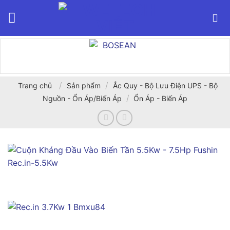
Bỏ
qua
nội
dung
/
/
Trang chủ
Sản phẩm
Ắc Quy - Bộ Lưu Điện UPS - Bộ
/
Nguồn - Ổn Áp/Biến Áp
Ổn Áp - Biến Áp