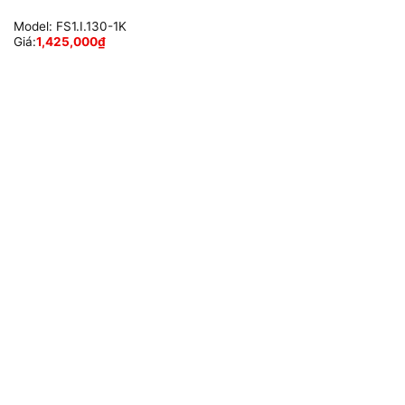
Model:
FS1.I.130-1K
Giá:
1,425,000
₫