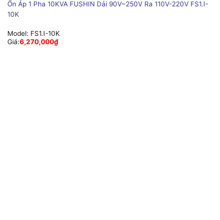
Ổn Áp 1 Pha 10KVA FUSHIN Dải 90V~250V Ra 110V-220V FS1.I-
10K
Model:
FS1.I-10K
Giá:
6,270,000
₫