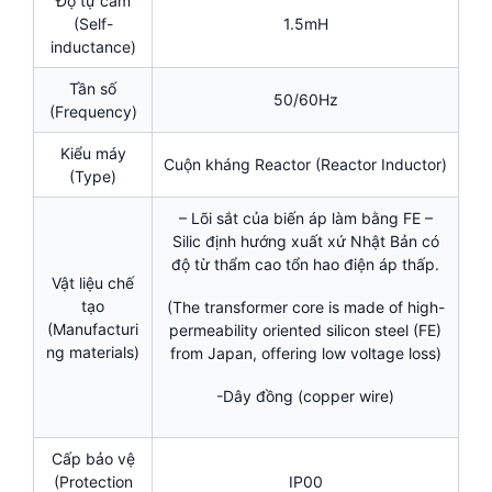
Độ tự cảm
(Self-
1.5mH
inductance)
Tần số
50/60Hz
(Frequency)
Kiểu máy
Cuộn kháng Reactor (Reactor Inductor)
(Type)
– Lõi sắt của biến áp làm bằng FE –
Silic định hướng xuất xứ Nhật Bản có
độ từ thẩm cao tổn hao điện áp thấp.
Vật liệu chế
tạo
(The transformer core is made of high-
(Manufacturi
permeability oriented silicon steel (FE)
ng materials)
from Japan, offering low voltage loss)
-Dây đồng (copper wire)
Cấp bảo vệ
(Protection
IP00