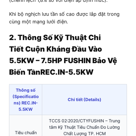
(chênh lệch 1,8% so với điện áp định mức).
Khi bộ nghịch lưu tần số cao được lắp đặt trong
cùng một mạng lưới điện.
2. Thông Số Kỹ Thuật Chi
Tiết
Cuộn Kháng Đầu Vào
5.5KW – 7.5HP FUSHIN Bảo Vệ
Biến TầnREC.IN-5.5KW
Thông số
(Specificatio
Chi tiết (Details)
ns) REC.IN-
5.5KW
TCCS 02:2020/CTYFUSHIN – Trung
tâm Kỹ Thuật Tiêu Chuẩn Đo Lường
Tiêu chuẩn
Chất Lượng TP. HCM