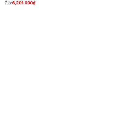
Giá:
6,201,000
₫