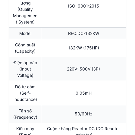
lượng
ISO: 9001:2015
(Quality
Managemen
t System)
Model
REC.DC-132KW
Công suất
132KW (175HP)
(Capacity)
Điện áp vào
(Input
220V~500V (3P)
Voltage)
Độ tự cảm
(Self-
0.05mH
inductance)
Tần số
50/60Hz
(Frequency)
Kiểu máy
Cuộn kháng Reactor DC (DC Reactor
(Type)
Inductor)