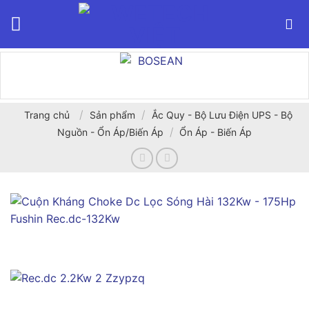
Bỏ
qua
nội
dung
/
/
Trang chủ
Sản phẩm
Ắc Quy - Bộ Lưu Điện UPS - Bộ
/
Nguồn - Ổn Áp/Biến Áp
Ổn Áp - Biến Áp