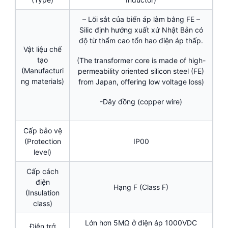
– Lõi sắt của biến áp làm bằng FE –
Silic định hướng xuất xứ Nhật Bản có
độ từ thẩm cao tổn hao điện áp thấp.
Vật liệu chế
tạo
(The transformer core is made of high-
(Manufacturi
permeability oriented silicon steel (FE)
ng materials)
from Japan, offering low voltage loss)
-Dây đồng (copper wire)
Cấp bảo vệ
(Protection
IP00
level)
Cấp cách
điện
Hạng F (Class F)
(Insulation
class)
Lớn hơn 5MΩ ở điện áp 1000VDC
Điện trở