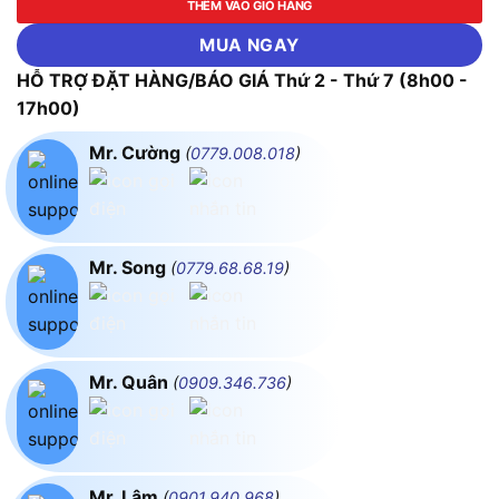
THÊM VÀO GIỎ HÀNG
MUA NGAY
HỖ TRỢ ĐẶT HÀNG/BÁO GIÁ Thứ 2 - Thứ 7 (8h00 -
17h00)
Mr. Cường
(
0779.008.018
)
Mr. Song
(
0779.68.68.19
)
Mr. Quân
(
0909.346.736
)
Mr. Lâm
(
0901.940.968
)