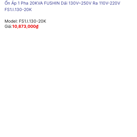
Ổn Áp 1 Pha 20KVA FUSHIN Dải 130V~250V Ra 110V-220V
FS1.I.130-20K
Model:
FS1.I.130-20K
Giá:
10,873,000
₫