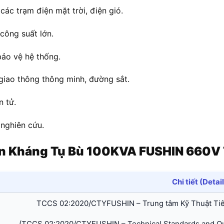
các trạm điện mặt trời, điện gió.
công suất lớn.
 bảo vệ hệ thống.
giao thông thông minh, đường sắt.
n tử.
 nghiên cứu.
uộn Kháng Tụ Bù 100KVA FUSHIN 660
Chi tiết (Detai
TCCS 02:2020/CTYFUSHIN – Trung tâm Kỹ Thuật Ti
(TCCS 02:2020/CTYFUSHIN – Technical Standards and Qua