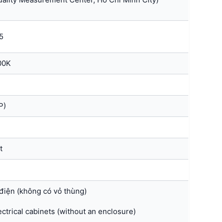
5
00K
P)
t
 điện (không có vỏ thùng)
ectrical cabinets (without an enclosure)