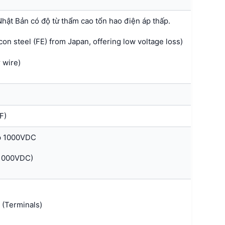
 Nhật Bản có độ từ thẩm cao tổn hao điện áp thấp.
on steel (FE) from Japan, offering low voltage loss)
 wire)
F)
p 1000VDC
 1000VDC)
 (Terminals)