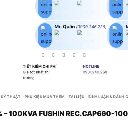
Mr. Quân
(
0909.346.736
)
TIẾT KIỆM CHI PHÍ
HOTLINE
g
Giá tốt nhất thị
0901.940.968
trường
 KỸ THUẬT
PHỤ KIỆN MUA THÊM
TÀI LIỆU
BÌNH LUẬN & ĐÁNH G
% – 100KVA FUSHIN REC.CAP660-10