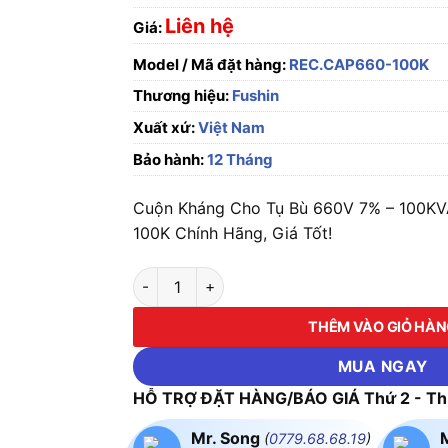
Liên hệ
Giá:
Model / Mã đặt hàng:
REC.CAP660-100K
Thương hiệu:
Fushin
Xuất xứ:
Việt Nam
Bảo hành:
12 Tháng
Cuộn Kháng Cho Tụ Bù 660V 7% – 100K
100K Chính Hãng, Giá Tốt!
Cuộn Kháng Cho Tụ Bù 660V 7% - 100KVA 
THÊM VÀO GIỎ HÀ
MUA NGAY
HỖ TRỢ ĐẶT HÀNG/BÁO GIÁ Thứ 2 - Thứ
Mr. Song
(
0779.68.68.19
)