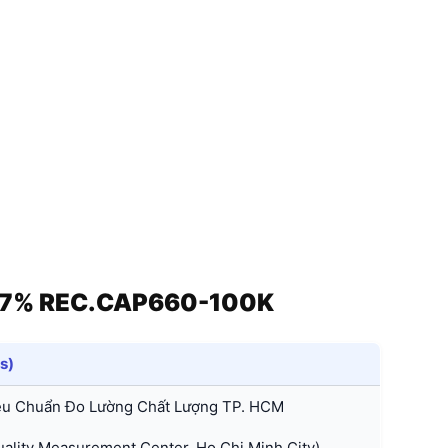
V 7% REC.CAP660-100K
ls)
êu Chuẩn Đo Lường Chất Lượng TP. HCM
lity Measurement Center, Ho Chi Minh City)