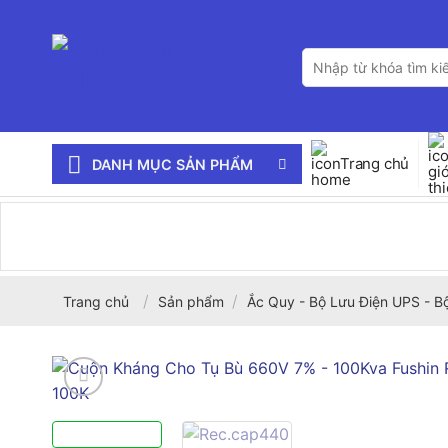
Bỏ
qua
Tìm
nội
kiếm:
dung
Trang chủ
DANH MỤC SẢN PHẨM
/
/
Trang chủ
Sản phẩm
Ắc Quy - Bộ Lưu Điện UPS - B