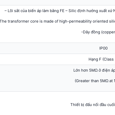
– Lõi sắt của biến áp làm bằng FE – Silic định hướng xuất xứ
The transformer core is made of high-permeability oriented silic
-Dây đồng (copper
IP00
Hạng F (Class 
Lớn hơn 5MΩ ở điện á
(Greater than 5MΩ at
Thiết bị đấu nối đầu cuối