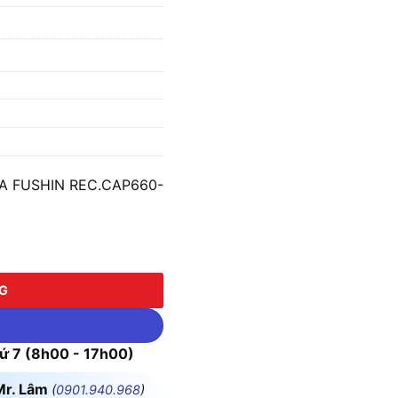
VA FUSHIN REC.CAP660-
FUSHIN REC.CAP660-100K số lượng
NG
 7 (8h00 - 17h00)
Mr. Lâm
(
0901.940.968
)