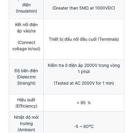
điện
(Greater than 5MΩ at 1000VDC)
(Insulation)
Kết nối điện
áp vào/ra
Thiết bị đấu nối đầu cuối (Terminals)
(Connect
voltage in/out)
Kiểm tra ở điện áp 2000V trong vòng
Độ bền điện
1 phút
(Dielectric
Strenght)
(Tested at AC 2000V for 1 min)
Hiệu suất
< 95 ％
(Efficiency)
Nhiệt độ môi
trường
-5 ~ 60℃
(Ambient