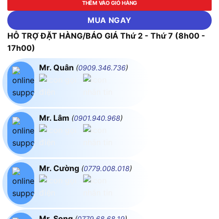
THÊM VÀO GIỎ HÀNG
MUA NGAY
HỖ TRỢ ĐẶT HÀNG/BÁO GIÁ Thứ 2 - Thứ 7 (8h00 -
17h00)
Mr. Quân
(
0909.346.736
)
Mr. Lâm
(
0901.940.968
)
Mr. Cường
(
0779.008.018
)
Mr. Song
(
0779.68.68.19
)