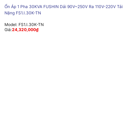
Ổn Áp 1 Pha 30KVA FUSHIN Dải 90V~250V Ra 110V-220V Tải
Nặng FS1.I.30K-TN
Model:
FS1.I.30K-TN
Giá:
24,320,000
₫