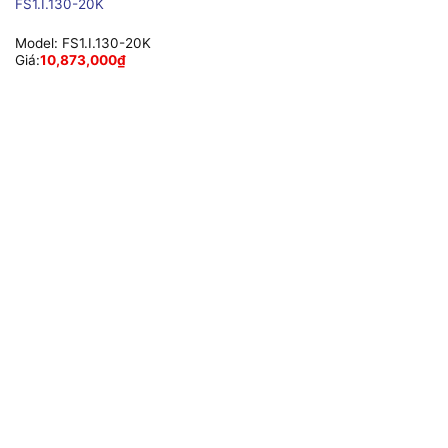
FS1.I.130-20K
Model:
FS1.I.130-20K
Giá:
10,873,000
₫