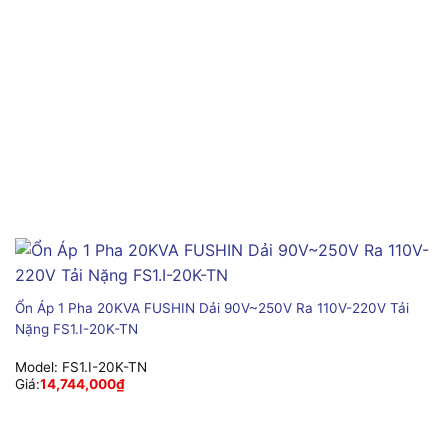
Ổn Áp 1 Pha 20KVA FUSHIN Dải 90V~250V Ra 110V-220V Tải
Nặng FS1.I-20K-TN
Model:
FS1.I-20K-TN
Giá:
14,744,000
₫