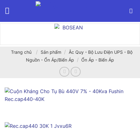
Bỏ
qua
nội
dung
/
/
Trang chủ
Sản phẩm
Ắc Quy - Bộ Lưu Điện UPS - Bộ
/
Nguồn - Ổn Áp/Biến Áp
Ổn Áp - Biến Áp