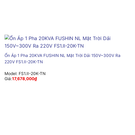
Ổn Áp 1 Pha 20KVA FUSHIN NL Mặt Trời Dải 150V~300V Ra
220V FS1.II-20K-TN
Model:
FS1.II-20K-TN
Giá:
17,678,000
₫