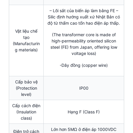
– Lõi sắt của biến áp làm bằng FE –
Silic định hướng xuất xứ Nhật Bản có
độ từ thẩm cao tổn hao điện áp thấp.
Vật liệu chế
(The transformer core is made of
tạo
high-permeability oriented silicon
(Manufacturin
steel (FE) from Japan, offering low
g materials)
voltage loss)
-Dây đồng (copper wire)
Cấp bảo vệ
(Protection
IP00
level)
Cấp cách điện
(Insulation
Hạng F (Class F)
class)
Lớn hơn 5MΩ ở điện áp 1000VDC
Điện trở cách