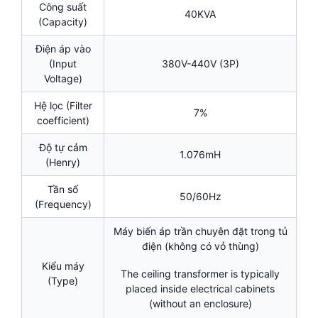
Công suất
40KVA
(Capacity)
Điện áp vào
(Input
380V-440V (3P)
Voltage)
Hệ lọc (Filter
7%
coefficient)
Độ tự cảm
1.076mH
(Henry)
Tần số
50/60Hz
(Frequency)
Máy biến áp trần chuyên đặt trong tủ
điện (không có vỏ thùng)
Kiểu máy
The ceiling transformer is typically
(Type)
placed inside electrical cabinets
(without an enclosure)