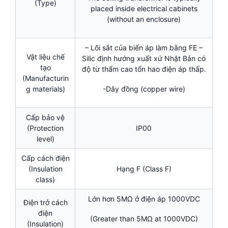
(Type)
placed inside electrical cabinets
(without an enclosure)
– Lõi sắt của biến áp làm bằng FE –
Vật liệu chế
Silic định hướng xuất xứ Nhật Bản có
tạo
độ từ thẩm cao tổn hao điện áp thấp.
(Manufacturin
g materials)
-Dây đồng (copper wire)
Cấp bảo vệ
(Protection
IP00
level)
Cấp cách điện
(Insulation
Hạng F (Class F)
class)
Lớn hơn 5MΩ ở điện áp 1000VDC
Điện trở cách
điện
(Greater than 5MΩ at 1000VDC)
(Insulation)