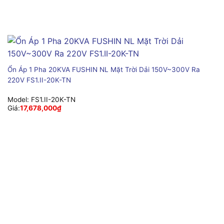
Ổn Áp 1 Pha 20KVA FUSHIN NL Mặt Trời Dải 150V~300V Ra
220V FS1.II-20K-TN
Model:
FS1.II-20K-TN
Giá:
17,678,000
₫