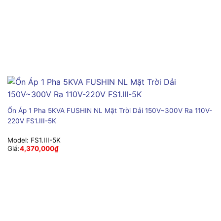
Ổn Áp 1 Pha 5KVA FUSHIN NL Mặt Trời Dải 150V~300V Ra 110V-
220V FS1.III-5K
Model:
FS1.III-5K
Giá:
4,370,000
₫