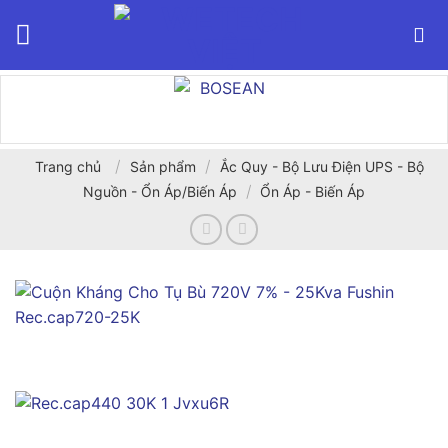
Bỏ
qua
nội
dung
/
/
Trang chủ
Sản phẩm
Ắc Quy - Bộ Lưu Điện UPS - Bộ
/
Nguồn - Ổn Áp/Biến Áp
Ổn Áp - Biến Áp