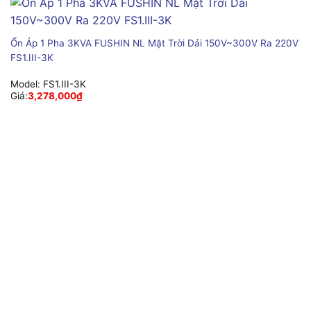
Ổn Áp 1 Pha 3KVA FUSHIN NL Mặt Trời Dải 150V~300V Ra 220V
FS1.III-3K
Model:
FS1.III-3K
Giá:
3,278,000
₫