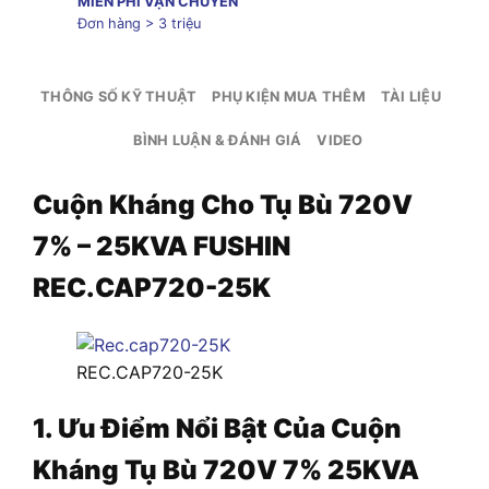
MIỄN PHÍ VẬN CHUYỂN
Đơn hàng > 3 triệu
THÔNG SỐ KỸ THUẬT
PHỤ KIỆN MUA THÊM
TÀI LIỆU
BÌNH LUẬN & ĐÁNH GIÁ
VIDEO
Cuộn Kháng Cho Tụ Bù 720V
7% – 25KVA FUSHIN
REC.CAP720-25K
REC.CAP720-25K
1. Ưu Điểm Nổi Bật Của Cuộn
Kháng Tụ Bù 720V 7% 25KVA