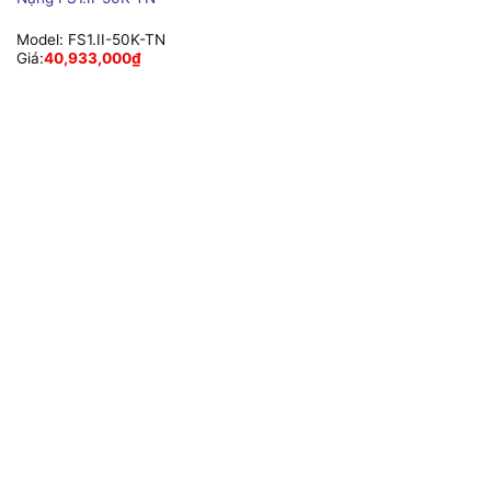
Model:
FS1.II-50K-TN
Giá:
40,933,000
₫