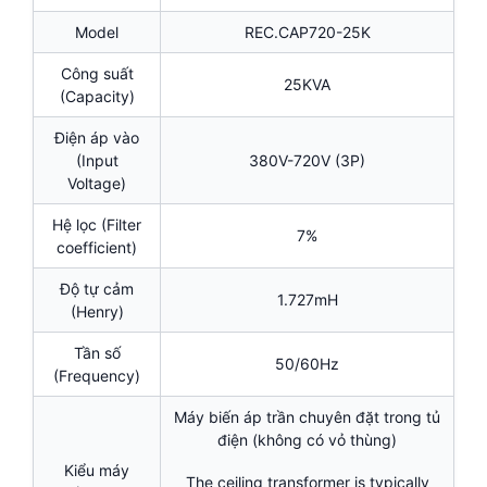
Model
REC.CAP720-25K
Công suất
25KVA
(Capacity)
Điện áp vào
(Input
380V-720V (3P)
Voltage)
Hệ lọc (Filter
7%
coefficient)
Độ tự cảm
1.727mH
(Henry)
Tần số
50/60Hz
(Frequency)
Máy biến áp trần chuyên đặt trong tủ
điện (không có vỏ thùng)
Kiểu máy
The ceiling transformer is typically