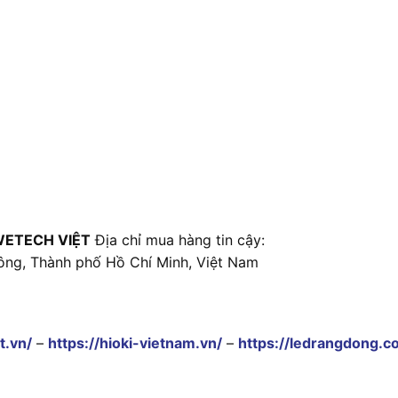
WETECH VIỆT
Địa chỉ mua hàng tin cậy:
ông, Thành phố Hồ Chí Minh, Việt Nam
t.vn/
–
https://hioki-vietnam.vn/
–
https://ledrangdong.c