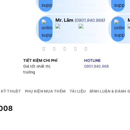
Mr. Lâm
(
0901.940.968
)
TIẾT KIỆM CHI PHÍ
HOTLINE
g
Giá tốt nhất thị
0901.940.968
trường
 KỸ THUẬT
PHỤ KIỆN MUA THÊM
TÀI LIỆU
BÌNH LUẬN & ĐÁNH G
3008