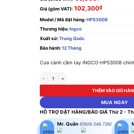
₫
102,300
Giá (gồm VAT):
Model / Mã đặt hàng:
HPS3008
Thương hiệu:
Ingco
Xuất xứ:
Trung Quốc
Bảo hành:
12 Tháng
Cưa cành cầm tay INGCO-HPS3008 chính 
Cưa cành cầm tay INGCO-HPS3008 số lượng
THÊM VÀO GIỎ HÀ
MUA NGAY
HỖ TRỢ ĐẶT HÀNG/BÁO GIÁ Thứ 2 - Thứ
Mr. Quân
(
0909.346.736
)