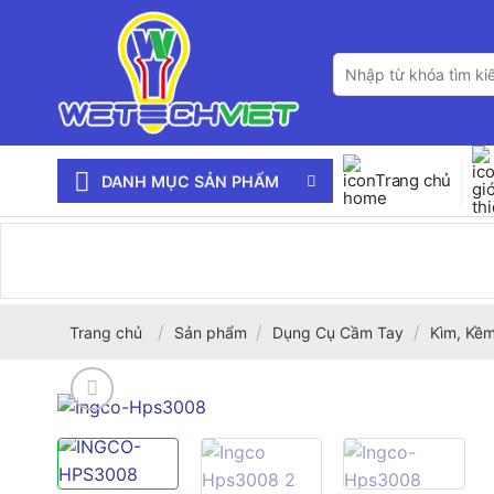
Bỏ
qua
Tìm
nội
kiếm:
dung
Trang chủ
DANH MỤC SẢN PHẨM
/
/
/
Trang chủ
Sản phẩm
Dụng Cụ Cầm Tay
Kìm, Kềm