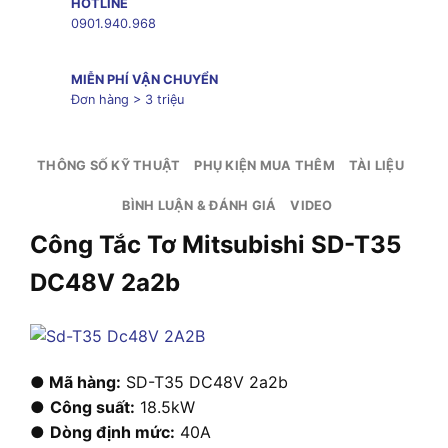
HOTLINE
0901.940.968
MIỄN PHÍ VẬN CHUYỂN
Đơn hàng > 3 triệu
THÔNG SỐ KỸ THUẬT
PHỤ KIỆN MUA THÊM
TÀI LIỆU
BÌNH LUẬN & ĐÁNH GIÁ
VIDEO
Công Tắc Tơ Mitsubishi SD-T35
DC48V 2a2b
● Mã hàng:
SD-T35 DC48V 2a2b
●
Công suất:
18.5kW
●
Dòng định mức:
40A