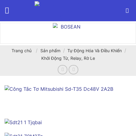
Bỏ
qua
nội
dung
/
/
/
Trang chủ
Sản phẩm
Tự Động Hóa Và Điều Khiển
Khởi Động Từ, Relay, Rờ Le