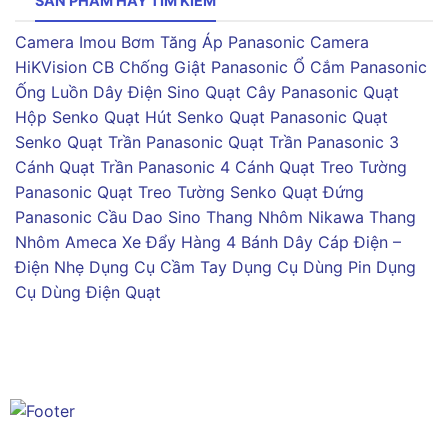
SẢN PHẨM HAY TÌM KIẾM
Camera Imou
Bơm Tăng Áp Panasonic
Camera
HiKVision
CB Chống Giật Panasonic
Ổ Cắm Panasonic
Ống Luồn Dây Điện Sino
Quạt Cây Panasonic
Quạt
Hộp Senko
Quạt Hút Senko
Quạt Panasonic
Quạt
Senko
Quạt Trần Panasonic
Quạt Trần Panasonic 3
Cánh
Quạt Trần Panasonic 4 Cánh
Quạt Treo Tường
Panasonic
Quạt Treo Tường Senko
Quạt Đứng
Panasonic
Cầu Dao Sino
Thang Nhôm Nikawa
Thang
Nhôm Ameca
Xe Đẩy Hàng 4 Bánh
Dây Cáp Điện –
Điện Nhẹ
Dụng Cụ Cầm Tay
Dụng Cụ Dùng Pin
Dụng
Cụ Dùng Điện
Quạt