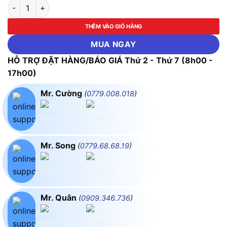
Công Tắc Tơ Mitsubishi SD-T35 DC48V 2a2b số lượng
THÊM VÀO GIỎ HÀNG
MUA NGAY
HỖ TRỢ ĐẶT HÀNG/BÁO GIÁ Thứ 2 - Thứ 7 (8h00 -
17h00)
Mr. Cường
(
0779.008.018
)
Mr. Song
(
0779.68.68.19
)
Mr. Quân
(
0909.346.736
)