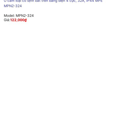
Ổ cắm loại cố định bắt trên bảng điện 4 cực, 32A, IP44 MPE
MPN2-324
Model:
MPN2-324
Giá:
122,000
₫