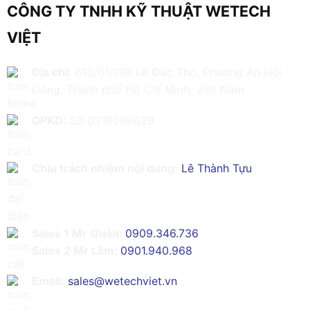
CÔNG TY TNHH KỸ THUẬT WETECH
VIỆT
Địa chỉ:
616/61/198 Lê Đức Thọ, Phường An Hội
Đông, Thành phố Hồ Chí Minh, Việt Nam
GPKD:
Số 0319086629
Chịu trách nhiệm nội dung:
Lê Thành Tựu
Sales 1 Mr Quân:
0909.346.736
Sales 2 Mr Lâm:
0901.940.968
Email:
sales@wetechviet.vn