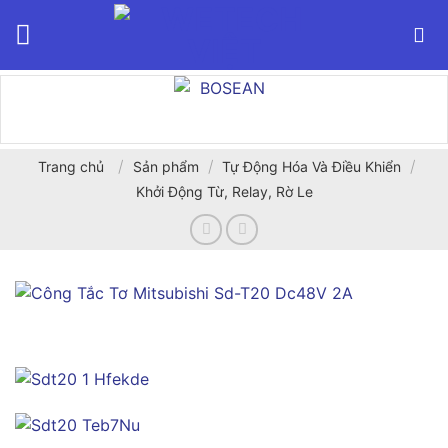
Bỏ
qua
nội
dung
/
/
/
Trang chủ
Sản phẩm
Tự Động Hóa Và Điều Khiển
Khởi Động Từ, Relay, Rờ Le