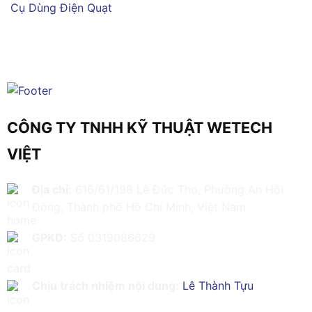
Cụ Dùng Điện
Quạt
CÔNG TY TNHH KỸ THUẬT WETECH
VIỆT
Địa chỉ:
616/61/198 Lê Đức Thọ, Phường An Hội
Đông, Thành phố Hồ Chí Minh, Việt Nam
GPKD:
Số 0319086629
Chịu trách nhiệm nội dung:
Lê Thành Tựu