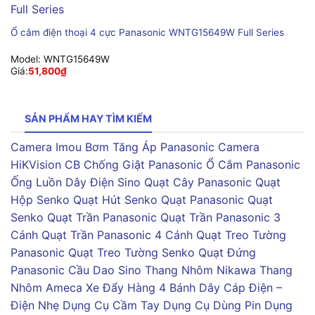
Ổ cắm điện thoại 4 cực Panasonic WNTG15649W Full Series
Model:
WNTG15649W
Giá:
51,800
₫
SẢN PHẨM HAY TÌM KIẾM
Camera Imou
Bơm Tăng Áp Panasonic
Camera
HiKVision
CB Chống Giật Panasonic
Ổ Cắm Panasonic
Ống Luồn Dây Điện Sino
Quạt Cây Panasonic
Quạt
Hộp Senko
Quạt Hút Senko
Quạt Panasonic
Quạt
Senko
Quạt Trần Panasonic
Quạt Trần Panasonic 3
Cánh
Quạt Trần Panasonic 4 Cánh
Quạt Treo Tường
Panasonic
Quạt Treo Tường Senko
Quạt Đứng
Panasonic
Cầu Dao Sino
Thang Nhôm Nikawa
Thang
Nhôm Ameca
Xe Đẩy Hàng 4 Bánh
Dây Cáp Điện –
Điện Nhẹ
Dụng Cụ Cầm Tay
Dụng Cụ Dùng Pin
Dụng