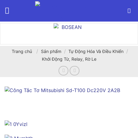
Bỏ
qua
nội
dung
/
/
/
Trang chủ
Sản phẩm
Tự Động Hóa Và Điều Khiển
Khởi Động Từ, Relay, Rờ Le