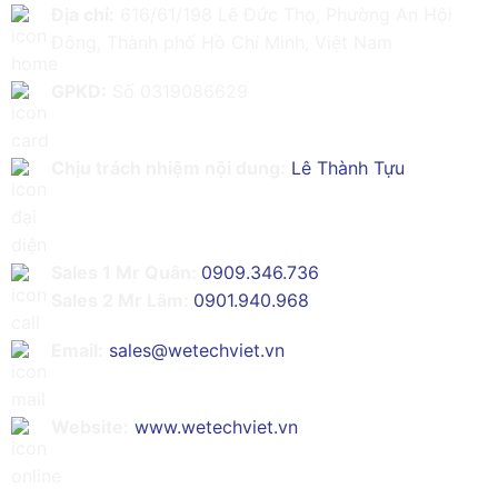
Địa chỉ:
616/61/198 Lê Đức Thọ, Phường An Hội
Đông, Thành phố Hồ Chí Minh, Việt Nam
GPKD:
Số 0319086629
Chịu trách nhiệm nội dung:
Lê Thành Tựu
Sales 1 Mr Quân:
0909.346.736
Sales 2 Mr Lâm:
0901.940.968
Email:
sales@wetechviet.vn
Website:
www.wetechviet.vn