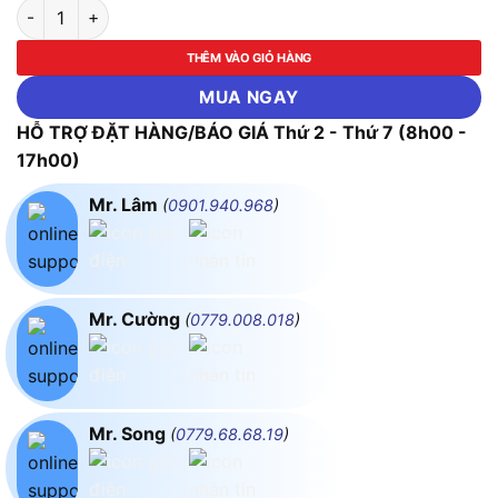
Công Tắc Tơ Mitsubishi SD-T100 DC220V 2a2b số lượng
THÊM VÀO GIỎ HÀNG
MUA NGAY
HỖ TRỢ ĐẶT HÀNG/BÁO GIÁ Thứ 2 - Thứ 7 (8h00 -
17h00)
Mr. Lâm
(
0901.940.968
)
Mr. Cường
(
0779.008.018
)
Mr. Song
(
0779.68.68.19
)