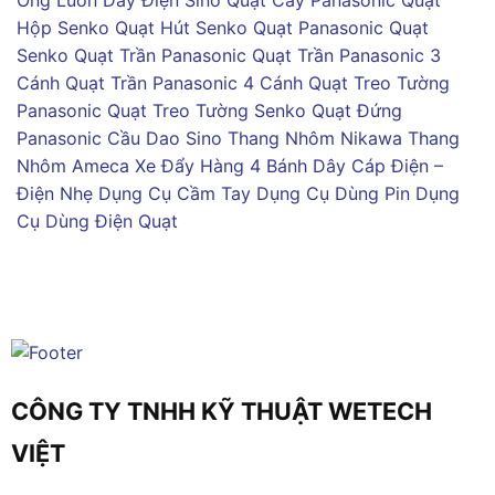
Ống Luồn Dây Điện Sino
Quạt Cây Panasonic
Quạt
Hộp Senko
Quạt Hút Senko
Quạt Panasonic
Quạt
Senko
Quạt Trần Panasonic
Quạt Trần Panasonic 3
Cánh
Quạt Trần Panasonic 4 Cánh
Quạt Treo Tường
Panasonic
Quạt Treo Tường Senko
Quạt Đứng
Panasonic
Cầu Dao Sino
Thang Nhôm Nikawa
Thang
Nhôm Ameca
Xe Đẩy Hàng 4 Bánh
Dây Cáp Điện –
Điện Nhẹ
Dụng Cụ Cầm Tay
Dụng Cụ Dùng Pin
Dụng
Cụ Dùng Điện
Quạt
CÔNG TY TNHH KỸ THUẬT WETECH
VIỆT