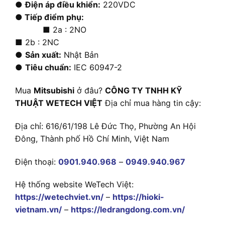
●
Điện áp điều khiển:
220VDC
●
Tiếp điểm phụ:
■ 2a : 2NO
■ 2b : 2NC
●
Sản xuất:
Nhật Bản
●
Tiêu chuẩn:
IEC 60947-2
Mua
Mitsubishi
ở đâu?
CÔNG TY TNHH KỸ
THUẬT WETECH VIỆT
Địa chỉ mua hàng tin cậy:
Địa chỉ: 616/61/198 Lê Đức Thọ, Phường An Hội
Đông, Thành phố Hồ Chí Minh, Việt Nam
Điện thoại:
0901.940.968
–
0949.940.967
Hệ thống website WeTech Việt:
https://wetechviet.vn/
–
https://hioki-
vietnam.vn/
–
https://ledrangdong.com.vn/