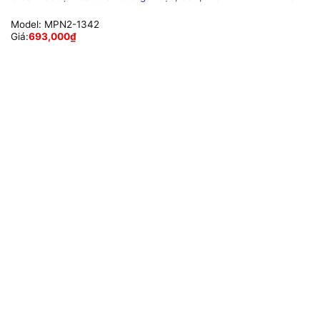
Model:
MPN2-1342
Giá:
693,000
₫