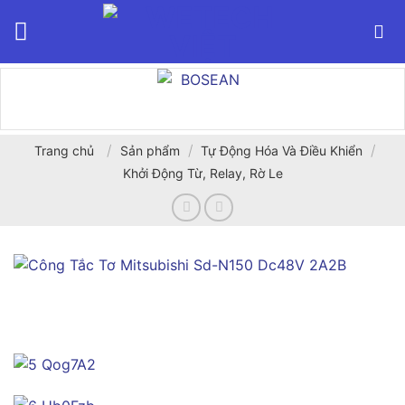
Bỏ
qua
nội
dung
/
/
/
Trang chủ
Sản phẩm
Tự Động Hóa Và Điều Khiển
Khởi Động Từ, Relay, Rờ Le