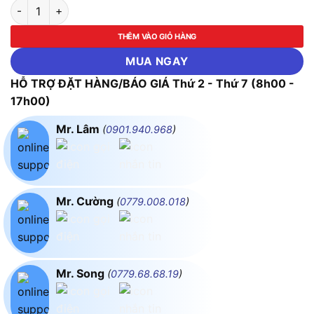
Công Tắc Tơ Mitsubishi SD-N150 DC48V 2a2b số lượng
THÊM VÀO GIỎ HÀNG
MUA NGAY
HỖ TRỢ ĐẶT HÀNG/BÁO GIÁ Thứ 2 - Thứ 7 (8h00 -
17h00)
Mr. Lâm
(
0901.940.968
)
Mr. Cường
(
0779.008.018
)
Mr. Song
(
0779.68.68.19
)