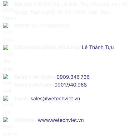
Địa chỉ:
616/61/198 Lê Đức Thọ, Phường An Hội
Đông, Thành phố Hồ Chí Minh, Việt Nam
GPKD:
Số 0319086629
Chịu trách nhiệm nội dung:
Lê Thành Tựu
Sales 1 Mr Quân:
0909.346.736
Sales 2 Mr Lâm:
0901.940.968
Email:
sales@wetechviet.vn
Website:
www.wetechviet.vn