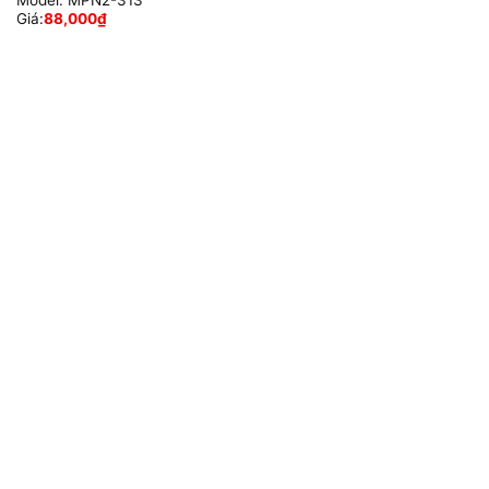
Model:
MPN2-313
Giá:
88,000
₫