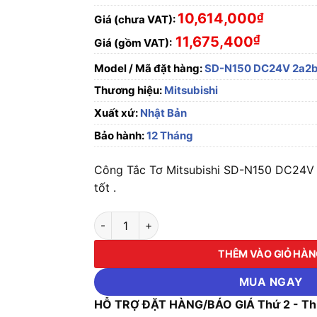
10,614,000
₫
Giá (chưa VAT):
₫
11,675,400
Giá (gồm VAT):
Model / Mã đặt hàng:
SD-N150 DC24V 2a2
Thương hiệu:
Mitsubishi
Xuất xứ:
Nhật Bản
Bảo hành:
12 Tháng
Công Tắc Tơ Mitsubishi SD-N150 DC24V 2
tốt .
Công Tắc Tơ Mitsubishi SD-N150 DC24V 2a2
THÊM VÀO GIỎ HÀ
MUA NGAY
HỖ TRỢ ĐẶT HÀNG/BÁO GIÁ Thứ 2 - Thứ