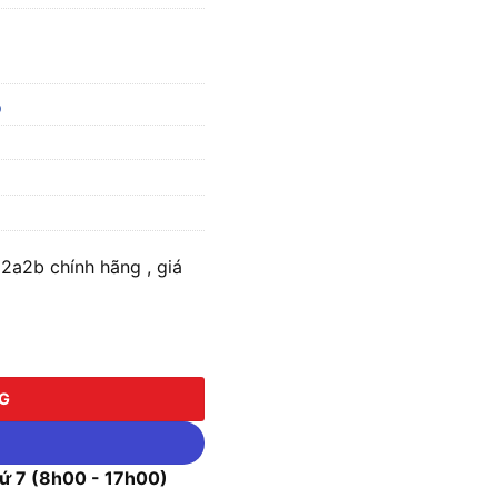
b
a2b chính hãng , giá
b số lượng
NG
 7 (8h00 - 17h00)