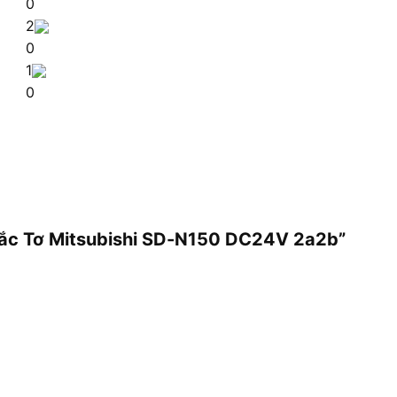
0
2
0
1
0
 Tắc Tơ Mitsubishi SD-N150 DC24V 2a2b”