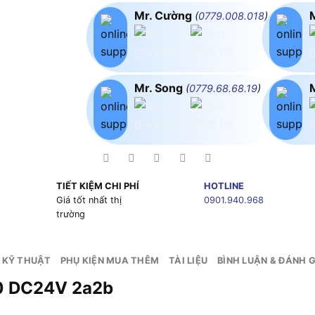
Mr. Cường
(
0779.008.018
)
Mr. Song
(
0779.68.68.19
)
TIẾT KIỆM CHI PHÍ
HOTLINE
g
Giá tốt nhất thị
0901.940.968
trường
 KỸ THUẬT
PHỤ KIỆN MUA THÊM
TÀI LIỆU
BÌNH LUẬN & ĐÁNH G
50 DC24V 2a2b