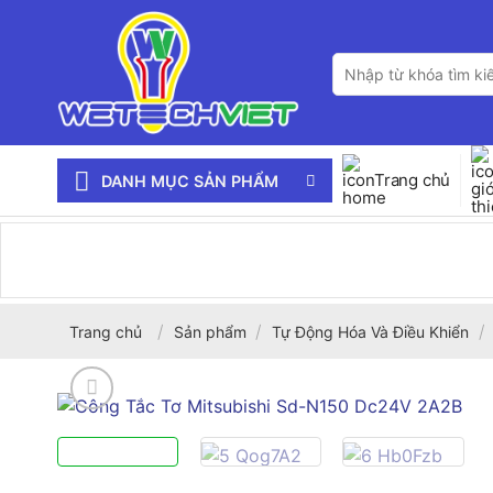
Bỏ
qua
Tìm
nội
kiếm:
dung
Trang chủ
DANH MỤC SẢN PHẨM
/
/
/
Trang chủ
Sản phẩm
Tự Động Hóa Và Điều Khiển