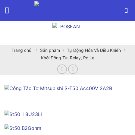
Bỏ
qua
nội
dung
/
/
/
Trang chủ
Sản phẩm
Tự Động Hóa Và Điều Khiển
Khởi Động Từ, Relay, Rờ Le