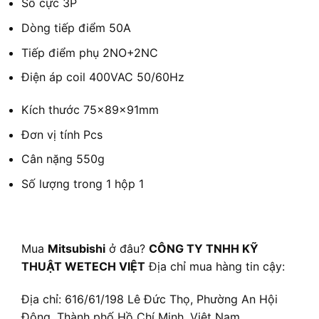
Số cực
3P
Dòng tiếp điểm
50A
Tiếp điểm phụ
2NO+2NC
Điện áp coil
400VAC 50/60Hz
Kích thước
75×89×91mm
Đơn vị tính
Pcs
Cân nặng
550g
Số lượng trong 1 hộp
1
Mua
Mitsubishi
ở đâu?
CÔNG TY TNHH KỸ
THUẬT WETECH VIỆT
Địa chỉ mua hàng tin cậy:
Địa chỉ: 616/61/198 Lê Đức Thọ, Phường An Hội
Đông, Thành phố Hồ Chí Minh, Việt Nam