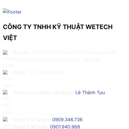
CÔNG TY TNHH KỸ THUẬT WETECH
VIỆT
Địa chỉ:
616/61/198 Lê Đức Thọ, Phường An Hội
Đông, Thành phố Hồ Chí Minh, Việt Nam
GPKD:
Số 0319086629
Chịu trách nhiệm nội dung:
Lê Thành Tựu
Sales 1 Mr Quân:
0909.346.736
Sales 2 Mr Lâm:
0901.940.968