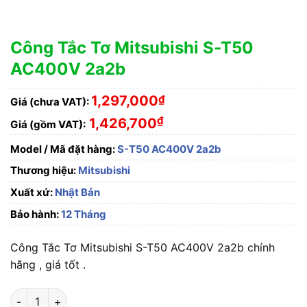
Công Tắc Tơ Mitsubishi S-T50
AC400V 2a2b
1,297,000
₫
Giá (chưa VAT):
₫
1,426,700
Giá (gồm VAT):
Model / Mã đặt hàng:
S-T50 AC400V 2a2b
Thương hiệu:
Mitsubishi
Xuất xứ:
Nhật Bản
Bảo hành:
12 Tháng
Công Tắc Tơ Mitsubishi S-T50 AC400V 2a2b chính
hãng , giá tốt .
Công Tắc Tơ Mitsubishi S-T50 AC400V 2a2b số lượng