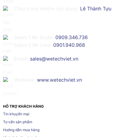
Chịu trách nhiệm nội dung:
Lê Thành Tựu
Sales 1 Mr Quân:
0909.346.736
Sales 2 Mr Lâm:
0901.940.968
Email:
sales@wetechviet.vn
Website:
www.wetechviet.vn
HỖ TRỢ KHÁCH HÀNG
Tin khuyến mại
Tư vấn sản phẩm
Hướng dẫn mua hàng