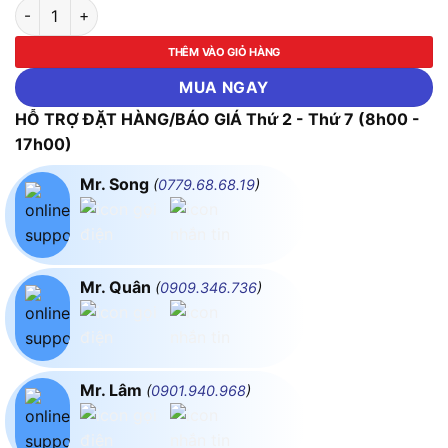
Công Tắc Tơ Mitsubishi S-T12SQ AC200V 1A1B số lượng
THÊM VÀO GIỎ HÀNG
MUA NGAY
HỖ TRỢ ĐẶT HÀNG/BÁO GIÁ Thứ 2 - Thứ 7 (8h00 -
17h00)
Mr. Song
(
0779.68.68.19
)
Mr. Quân
(
0909.346.736
)
Mr. Lâm
(
0901.940.968
)