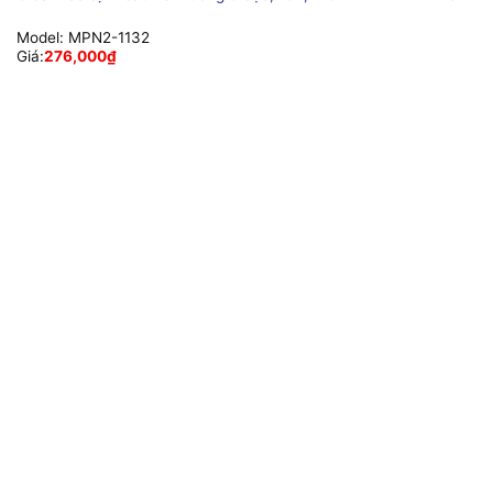
Model:
MPN2-1132
Giá:
276,000
₫