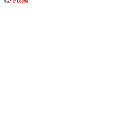
Giá:
1,211,000
₫