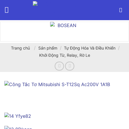
Bỏ
qua
nội
dung
/
/
/
Trang chủ
Sản phẩm
Tự Động Hóa Và Điều Khiển
Khởi Động Từ, Relay, Rờ Le