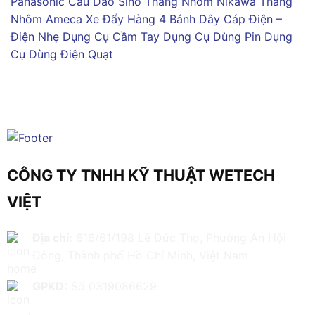
Panasonic
Cầu Dao Sino
Thang Nhôm Nikawa
Thang
Nhôm Ameca
Xe Đẩy Hàng 4 Bánh
Dây Cáp Điện –
Điện Nhẹ
Dụng Cụ Cầm Tay
Dụng Cụ Dùng Pin
Dụng
Cụ Dùng Điện
Quạt
CÔNG TY TNHH KỸ THUẬT WETECH
VIỆT
Địa chỉ:
616/61/198 Lê Đức Thọ, Phường An Hội
Đông, Thành phố Hồ Chí Minh, Việt Nam
GPKD:
Số 0319086629