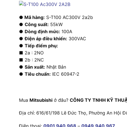
● Mã hàng:
S-T100 AC300V 2a2b
●
Công suất:
55kW
●
Dòng định mức:
100A
●
Điện áp điều khiển:
300VAC
●
Tiếp điểm phụ:
■ 2a : 2NO
■ 2b : 2NC
●
Sản xuất:
Nhật Bản
●
Tiêu chuẩn:
IEC 60947-2
Mua
Mitsubishi
ở đâu?
CÔNG TY TNHH KỸ THUẬ
Địa chỉ: 616/61/198 Lê Đức Thọ, Phường An Hội Đ
Điện thoại:
0901.940.968
–
0949.940.967