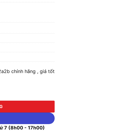
b
2b chính hãng , giá tốt
b số lượng
NG
 7 (8h00 - 17h00)