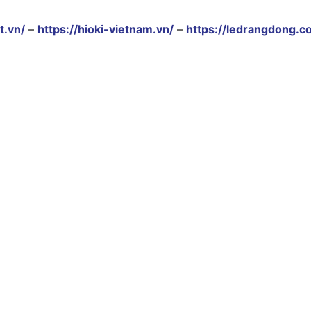
t.vn/
–
https://hioki-vietnam.vn/
–
https://ledrangdong.c