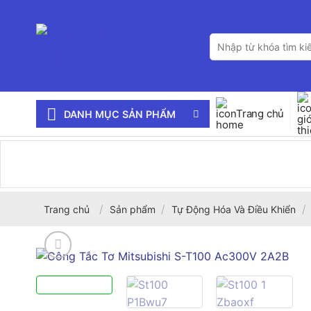
Bỏ
qua
Tìm
nội
kiếm:
dung
Trang chủ
DANH MỤC SẢN PHẨM
/
/
/
Trang chủ
Sản phẩm
Tự Động Hóa Và Điều Khiển