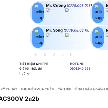
Mr. Cường
(
0779.008.018
)
Mr. Song
(
0779.68.68.19
)
TIẾT KIỆM CHI PHÍ
HOTLINE
g
Giá tốt nhất thị
0901.940.968
trường
 KỸ THUẬT
PHỤ KIỆN MUA THÊM
TÀI LIỆU
BÌNH LUẬN & ĐÁNH G
0 AC300V 2a2b