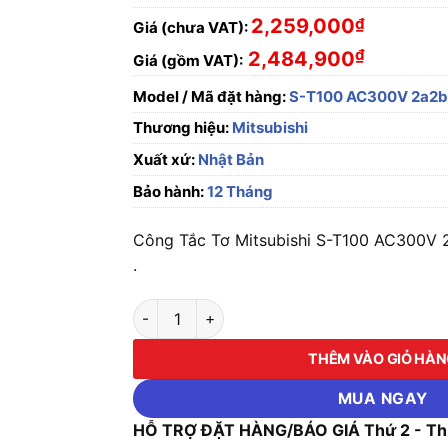
2,259,000
₫
Giá (chưa VAT):
₫
2,484,900
Giá (gồm VAT):
Model / Mã đặt hàng:
S-T100 AC300V 2a2
Thương hiệu:
Mitsubishi
Xuất xứ:
Nhật Bản
Bảo hành:
12 Tháng
Công Tắc Tơ Mitsubishi S-T100 AC300V 2a
.
Công Tắc Tơ Mitsubishi S-T100 AC300V 2a2
THÊM VÀO GIỎ HÀ
MUA NGAY
HỖ TRỢ ĐẶT HÀNG/BÁO GIÁ Thứ 2 - Thứ