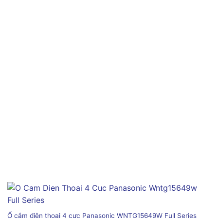
Ổ cắm điện thoại 4 cực Panasonic WNTG15649W Full Series