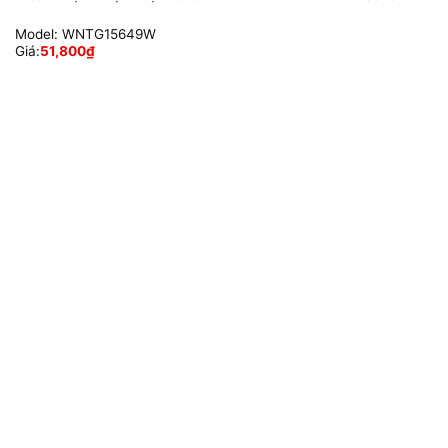
Model:
WNTG15649W
Giá:
51,800
₫