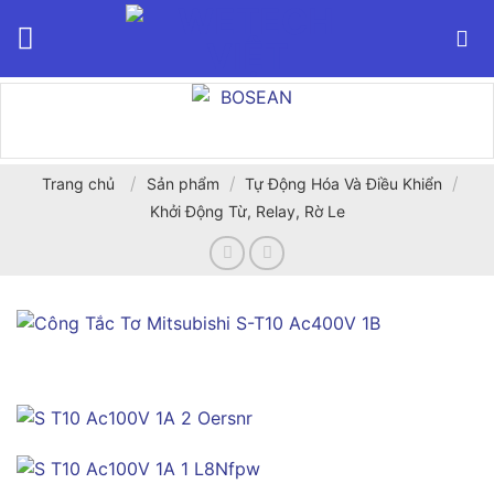
Bỏ
qua
nội
dung
/
/
/
Trang chủ
Sản phẩm
Tự Động Hóa Và Điều Khiển
Khởi Động Từ, Relay, Rờ Le