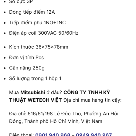
Số cực
3P
Dòng tiếp điểm
12
A
Tiếp điểm phụ
1NO+1NC
Điện áp coil
300VAC 50/60Hz
Kích thước
36×75×78mm
Đơn vị tính
Pcs
Cân nặng
250g
Số lượng trong 1 hộp
1
Mua
Mitsubishi
ở đâu?
CÔNG TY TNHH KỸ
THUẬT WETECH VIỆT
Địa chỉ mua hàng tin cậy:
Địa chỉ: 616/61/198 Lê Đức Thọ, Phường An Hội
Đông, Thành phố Hồ Chí Minh, Việt Nam
Điện thoại:
0901.940.968
–
0949.940.967