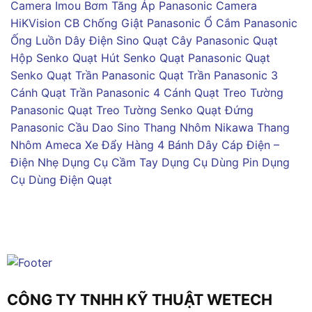
Camera Imou
Bơm Tăng Áp Panasonic
Camera
HiKVision
CB Chống Giật Panasonic
Ổ Cắm Panasonic
Ống Luồn Dây Điện Sino
Quạt Cây Panasonic
Quạt
Hộp Senko
Quạt Hút Senko
Quạt Panasonic
Quạt
Senko
Quạt Trần Panasonic
Quạt Trần Panasonic 3
Cánh
Quạt Trần Panasonic 4 Cánh
Quạt Treo Tường
Panasonic
Quạt Treo Tường Senko
Quạt Đứng
Panasonic
Cầu Dao Sino
Thang Nhôm Nikawa
Thang
Nhôm Ameca
Xe Đẩy Hàng 4 Bánh
Dây Cáp Điện –
Điện Nhẹ
Dụng Cụ Cầm Tay
Dụng Cụ Dùng Pin
Dụng
Cụ Dùng Điện
Quạt
CÔNG TY TNHH KỸ THUẬT WETECH