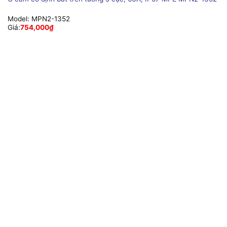
Model:
MPN2-1352
Giá:
754,000
₫