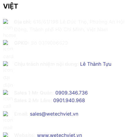
VIỆT
Địa chỉ:
616/61/198 Lê Đức Thọ, Phường An Hội
Đông, Thành phố Hồ Chí Minh, Việt Nam
GPKD:
Số 0319086629
Chịu trách nhiệm nội dung:
Lê Thành Tựu
Sales 1 Mr Quân:
0909.346.736
Sales 2 Mr Lâm:
0901.940.968
Email:
sales@wetechviet.vn
Website:
www.wetechviet.vn