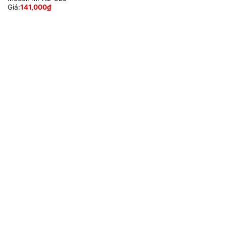
Giá:
141,000
₫