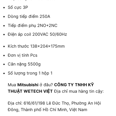
Số cực
3P
Dòng tiếp điểm
250A
Tiếp điểm phụ
2NO+2NC
Điện áp coil
200VAC 50/60Hz
Kích thước
138×204×175mm
Đơn vị tính
Pcs
Cân nặng
5500g
Số lượng trong 1 hộp
1
Mua
Mitsubishi
ở đâu?
CÔNG TY TNHH KỸ
THUẬT WETECH VIỆT
Địa chỉ mua hàng tin cậy:
Địa chỉ: 616/61/198 Lê Đức Thọ, Phường An Hội
Đông, Thành phố Hồ Chí Minh, Việt Nam