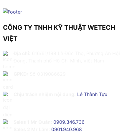
CÔNG TY TNHH KỸ THUẬT WETECH
VIỆT
Địa chỉ:
616/61/198 Lê Đức Thọ, Phường An Hội
Đông, Thành phố Hồ Chí Minh, Việt Nam
GPKD:
Số 0319086629
Chịu trách nhiệm nội dung:
Lê Thành Tựu
Sales 1 Mr Quân:
0909.346.736
Sales 2 Mr Lâm:
0901.940.968