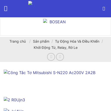
Bỏ
qua
nội
dung
/
/
/
Trang chủ
Sản phẩm
Tự Động Hóa Và Điều Khiển
Khởi Động Từ, Relay, Rờ Le