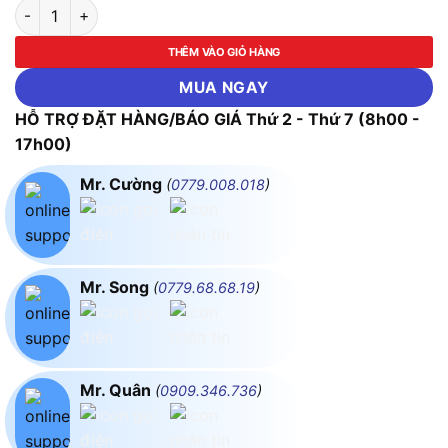
Công Tắc Tơ Mitsubishi S-N220 AC200V 2a2b số lượng
THÊM VÀO GIỎ HÀNG
MUA NGAY
HỖ TRỢ ĐẶT HÀNG/BÁO GIÁ Thứ 2 - Thứ 7 (8h00 -
17h00)
Mr. Cường
(
0779.008.018
)
Mr. Song
(
0779.68.68.19
)
Mr. Quân
(
0909.346.736
)