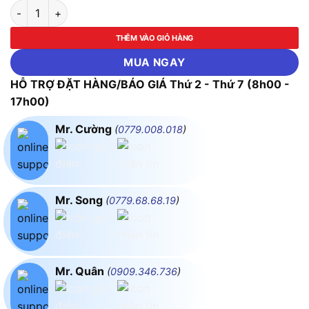
Combo 8 Pin Thông Minh TB65 Dùng Cho Máy Bay DJI MATRI
THÊM VÀO GIỎ HÀNG
MUA NGAY
HỖ TRỢ ĐẶT HÀNG/BÁO GIÁ Thứ 2 - Thứ 7 (8h00 -
17h00)
Mr. Cường
(
0779.008.018
)
Mr. Song
(
0779.68.68.19
)
Mr. Quân
(
0909.346.736
)