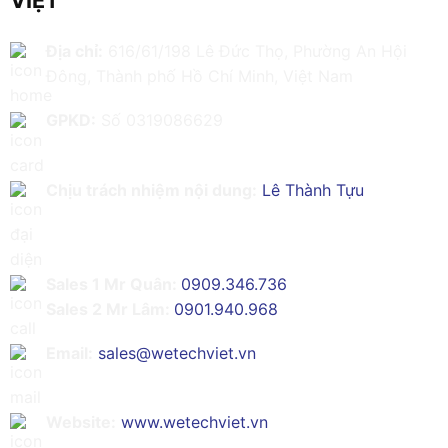
VIỆT
Địa chỉ:
616/61/198 Lê Đức Thọ, Phường An Hội
Đông, Thành phố Hồ Chí Minh, Việt Nam
GPKD:
Số 0319086629
Chịu trách nhiệm nội dung:
Lê Thành Tựu
Sales 1 Mr Quân:
0909.346.736
Sales 2 Mr Lâm:
0901.940.968
Email:
sales@wetechviet.vn
Website:
www.wetechviet.vn