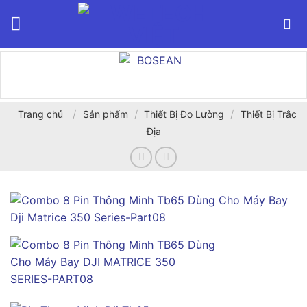
Bỏ
qua
nội
dung
/
/
/
Trang chủ
Sản phẩm
Thiết Bị Đo Lường
Thiết Bị Trắc
Địa