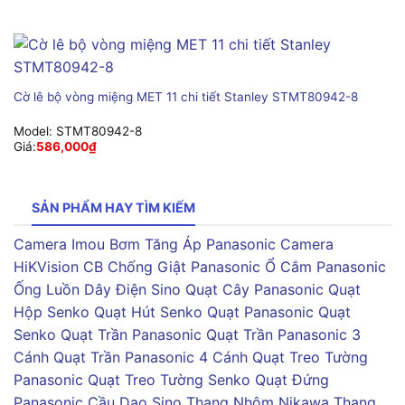
Cờ lê bộ vòng miệng MET 11 chi tiết Stanley STMT80942-8
Model:
STMT80942-8
Giá:
586,000
₫
SẢN PHẨM HAY TÌM KIẾM
Camera Imou
Bơm Tăng Áp Panasonic
Camera
HiKVision
CB Chống Giật Panasonic
Ổ Cắm Panasonic
Ống Luồn Dây Điện Sino
Quạt Cây Panasonic
Quạt
Hộp Senko
Quạt Hút Senko
Quạt Panasonic
Quạt
Senko
Quạt Trần Panasonic
Quạt Trần Panasonic 3
Cánh
Quạt Trần Panasonic 4 Cánh
Quạt Treo Tường
Panasonic
Quạt Treo Tường Senko
Quạt Đứng
Panasonic
Cầu Dao Sino
Thang Nhôm Nikawa
Thang