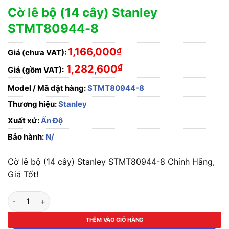
Cờ lê bộ (14 cây) Stanley
STMT80944-8
1,166,000
₫
Giá (chưa VAT):
₫
1,282,600
Giá (gồm VAT):
Model / Mã đặt hàng:
STMT80944-8
Thương hiệu:
Stanley
Xuất xứ:
Ấn Độ
Bảo hành:
N/
Cờ lê bộ (14 cây) Stanley STMT80944-8 Chính Hãng,
Giá Tốt!
Cờ lê bộ (14 cây) Stanley STMT80944-8 số lượng
THÊM VÀO GIỎ HÀNG