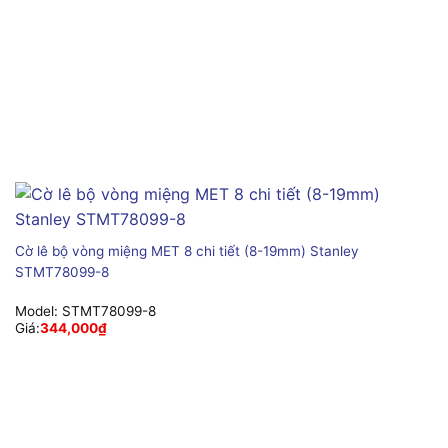
Cờ lê bộ vòng miệng MET 8 chi tiết (8-19mm) Stanley
STMT78099-8
Model:
STMT78099-8
Giá:
344,000
₫