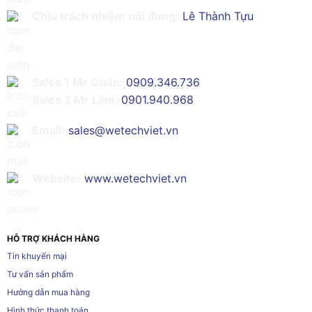
Chịu trách nhiệm nội dung:
Lê Thành Tựu
Sales 1 Mr Quân:
0909.346.736
Sales 2 Mr Lâm:
0901.940.968
Email:
sales@wetechviet.vn
Website:
www.wetechviet.vn
HỖ TRỢ KHÁCH HÀNG
Tin khuyến mại
Tư vấn sản phẩm
Hướng dẫn mua hàng
Hình thức thanh toán