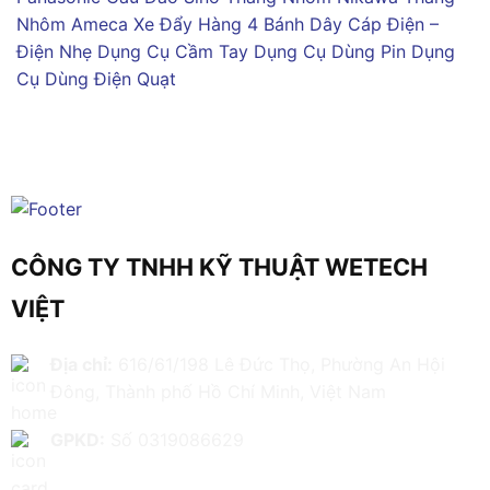
Nhôm Ameca
Xe Đẩy Hàng 4 Bánh
Dây Cáp Điện –
Điện Nhẹ
Dụng Cụ Cầm Tay
Dụng Cụ Dùng Pin
Dụng
Cụ Dùng Điện
Quạt
CÔNG TY TNHH KỸ THUẬT WETECH
VIỆT
Địa chỉ:
616/61/198 Lê Đức Thọ, Phường An Hội
Đông, Thành phố Hồ Chí Minh, Việt Nam
GPKD:
Số 0319086629