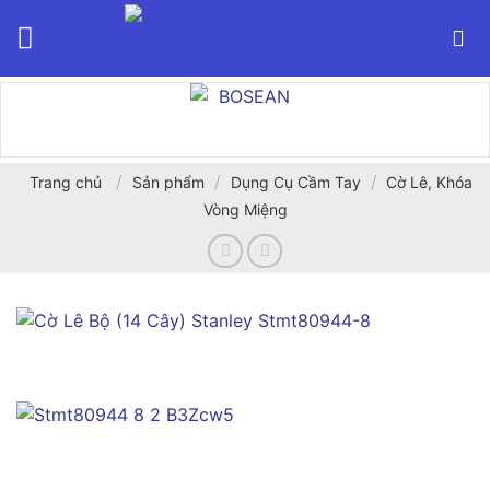
Bỏ
qua
nội
dung
/
/
/
Trang chủ
Sản phẩm
Dụng Cụ Cầm Tay
Cờ Lê, Khóa
Vòng Miệng