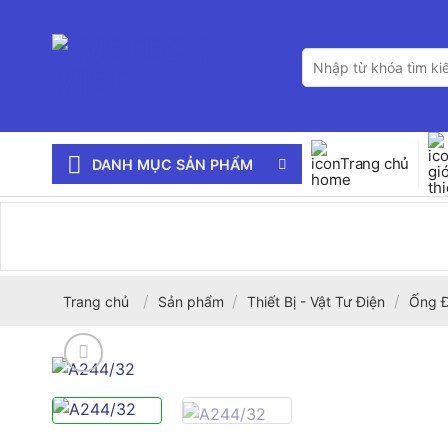
Bỏ
qua
Tìm
nội
kiếm:
dung
Trang chủ
DANH MỤC SẢN PHẨM
/
/
/
Trang chủ
Sản phẩm
Thiết Bị - Vật Tư Điện
Ống Đ