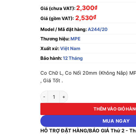
2,300
₫
Giá (chưa VAT):
₫
2,530
Giá (gồm VAT):
Model / Mã đặt hàng:
A244/20
Thương hiệu:
MPE
Xuất xứ:
Việt Nam
Bảo hành:
12 Tháng
Co Chữ L, Co Nối 20mm (Không Nắp) M
, Giá Tốt .
Co Chữ L, Co Nối 20mm (Không Nắp) MPE A2
THÊM VÀO GIỎ HÀ
MUA NGAY
HỖ TRỢ ĐẶT HÀNG/BÁO GIÁ Thứ 2 - Thứ