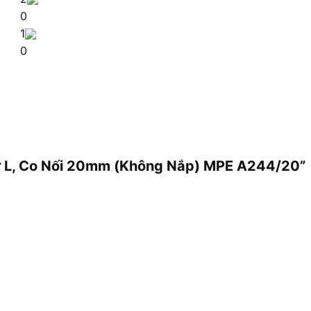
0
1
0
hữ L, Co Nối 20mm (Không Nắp) MPE A244/20”