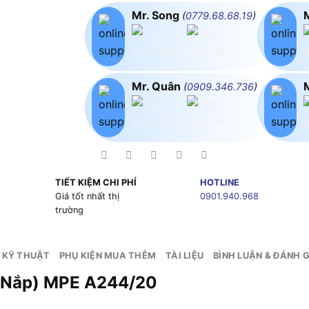
Mr. Song
(
0779.68.68.19
)
Mr. Quân
(
0909.346.736
)
TIẾT KIỆM CHI PHÍ
HOTLINE
g
Giá tốt nhất thị
0901.940.968
trường
 KỸ THUẬT
PHỤ KIỆN MUA THÊM
TÀI LIỆU
BÌNH LUẬN & ĐÁNH G
 Nắp) MPE
A244/20