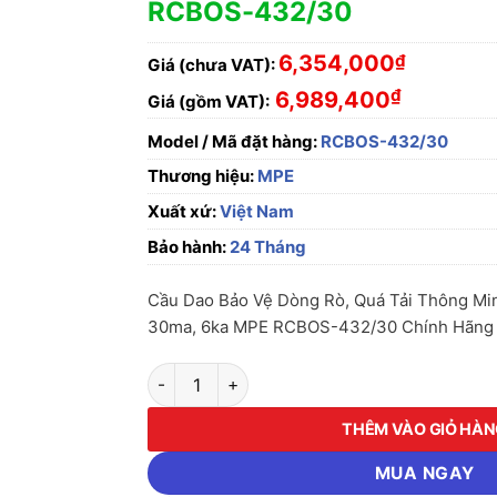
RCBOS-432/30
6,354,000
₫
Giá (chưa VAT):
₫
6,989,400
Giá (gồm VAT):
Model / Mã đặt hàng:
RCBOS-432/30
Thương hiệu:
MPE
Xuất xứ:
Việt Nam
Bảo hành:
24 Tháng
Cầu Dao Bảo Vệ Dòng Rò, Quá Tải Thông Mi
30ma, 6ka MPE RCBOS-432/30 Chính Hãng , 
Cầu Dao Bảo Vệ Dòng Rò, Quá Tải Thông Mi
THÊM VÀO GIỎ HÀ
MUA NGAY