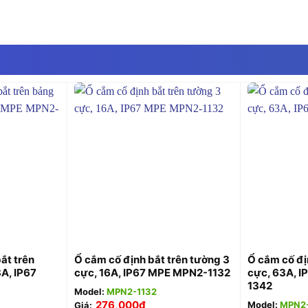
+
+
ắt trên
Ổ cắm cố định bắt trên tường 3
Ổ cắm cố đị
A, IP67
cực, 16A, IP67 MPE MPN2-1132
cực, 63A, 
1342
Model:
MPN2-1132
276,000
₫
Model:
MPN2
Giá: