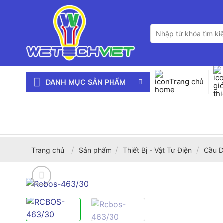
Bỏ
qua
Tìm
nội
kiếm:
dung
Trang chủ
DANH MỤC SẢN PHẨM
/
/
/
Trang chủ
Sản phẩm
Thiết Bị - Vật Tư Điện
Cầu D