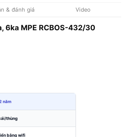
ận & đánh giá
Video
 30ma, 6ka MPE RCBOS-432/30
2 năm
cái/thùng
iển bằng wifi