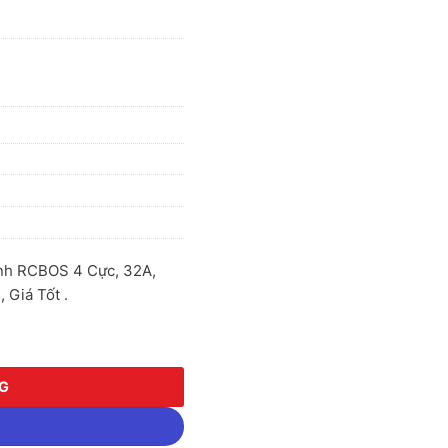
nh RCBOS 4 Cực, 32A,
Giá Tốt .
nh RCBOS 4 Cực, 32A, 30ma, 6ka MPE RCBOS-432/30 số lượng
NG