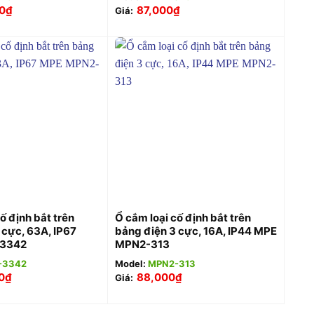
0
₫
87,000
₫
Giá:
+
ố định bắt trên
Ổ cắm loại cố định bắt trên
 cực, 63A, IP67
bảng điện 3 cực, 16A, IP44 MPE
3342
MPN2-313
-3342
Model:
MPN2-313
0
₫
88,000
₫
Giá: