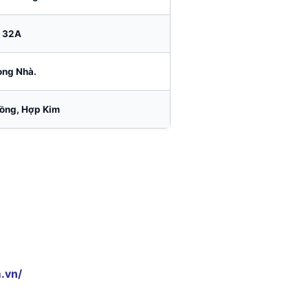
32A
ong Nhà.
ồng, Hợp Kim
.vn/