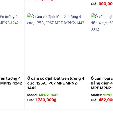
693,00
Giá:
+
+
rên tường 4
Ổ cắm cố định bắt trên tường 4
Ổ cắm loại c
E MPN2-1242
cực, 125A, IP67 MPE MPN2-
bảng điện 4
1442
MPE MPN2-
Model:
MPN2-1442
Model:
MPN2
1,733,000
₫
452,00
Giá:
Giá: