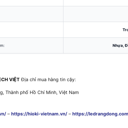
Tr
ẩm:
Nhựa, Đ
CH VIỆT
Địa chỉ mua hàng tin cậy:
ng, Thành phố Hồ Chí Minh, Việt Nam
vn/
–
https://hioki-vietnam.vn/
–
https://ledrangdong.com