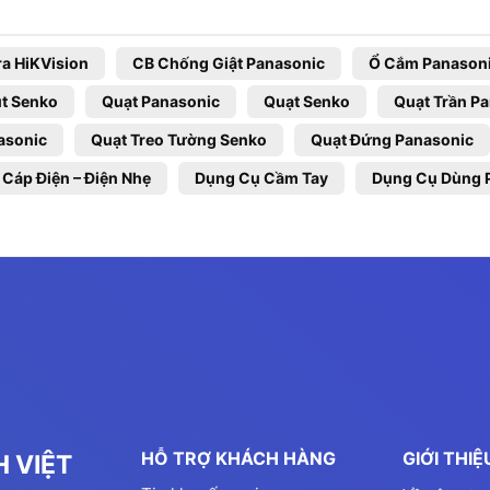
a HiKVision
CB Chống Giật Panasonic
Ổ Cắm Panason
t Senko
Quạt Panasonic
Quạt Senko
Quạt Trần P
asonic
Quạt Treo Tường Senko
Quạt Đứng Panasonic
 Cáp Điện – Điện Nhẹ
Dụng Cụ Cầm Tay
Dụng Cụ Dùng 
HỖ TRỢ KHÁCH HÀNG
GIỚI THI
 VIỆT