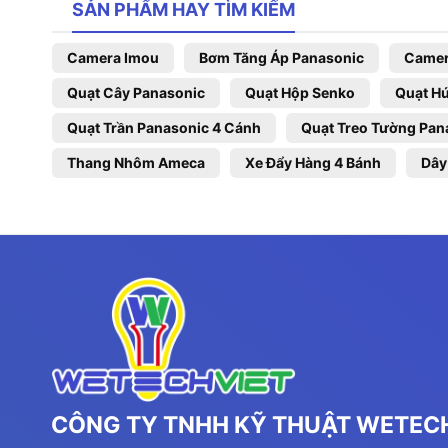
SẢN PHẨM HAY TÌM KIẾM
Camera Imou
Bơm Tăng Áp Panasonic
Camer
Quạt Cây Panasonic
Quạt Hộp Senko
Quạt Hú
Quạt Trần Panasonic 4 Cánh
Quạt Treo Tường Pan
Thang Nhôm Ameca
Xe Đẩy Hàng 4 Bánh
Dây
CÔNG TY TNHH KỸ THUẬT WETECH