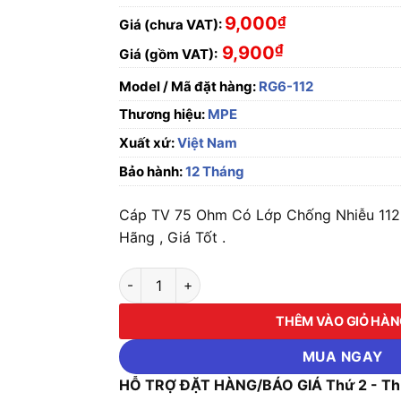
9,000
₫
Giá (chưa VAT):
₫
9,900
Giá (gồm VAT):
Model / Mã đặt hàng:
RG6-112
Thương hiệu:
MPE
Xuất xứ:
Việt Nam
Bảo hành:
12 Tháng
Cáp TV 75 Ohm Có Lớp Chống Nhiễu 112
Hãng , Giá Tốt .
Cáp TV 75 Ohm Có Lớp Chống Nhiễu 112 Sợi 
THÊM VÀO GIỎ HÀ
MUA NGAY
HỖ TRỢ ĐẶT HÀNG/BÁO GIÁ Thứ 2 - Thứ