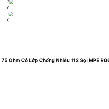
2
0
1
0
TV 75 Ohm Có Lớp Chống Nhiễu 112 Sợi MPE RG