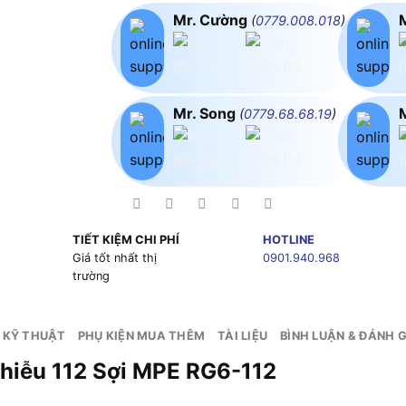
Mr. Cường
(
0779.008.018
)
Mr. Song
(
0779.68.68.19
)
TIẾT KIỆM CHI PHÍ
HOTLINE
g
Giá tốt nhất thị
0901.940.968
trường
 KỸ THUẬT
PHỤ KIỆN MUA THÊM
TÀI LIỆU
BÌNH LUẬN & ĐÁNH G
hiễu 112 Sợi MPE
RG6-112