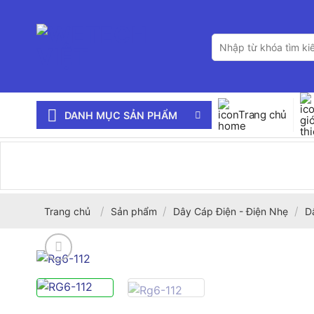
Bỏ
qua
Tìm
nội
kiếm:
dung
Trang chủ
DANH MỤC SẢN PHẨM
/
/
/
Trang chủ
Sản phẩm
Dây Cáp Điện - Điện Nhẹ
D