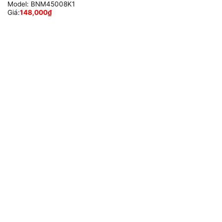
Model:
BNM45008K1
Giá:
148,000
₫