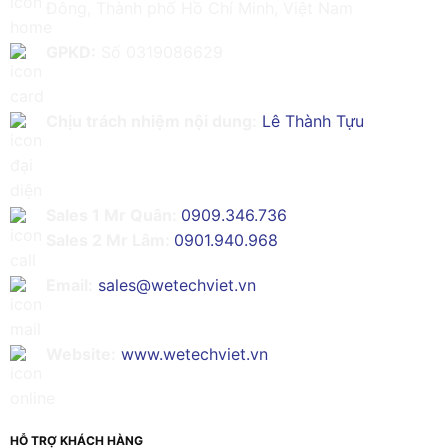
Đông, Thành phố Hồ Chí Minh, Việt Nam
GPKD:
Số 0319086629
Chịu trách nhiệm nội dung:
Lê Thành Tựu
Sales 1 Mr Quân:
0909.346.736
Sales 2 Mr Lâm:
0901.940.968
Email:
sales@wetechviet.vn
Website:
www.wetechviet.vn
HỖ TRỢ KHÁCH HÀNG