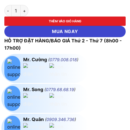
Cần vặn 2 chiều cao cấp ASAKI-AK-7864 số lượng
THÊM VÀO GIỎ HÀNG
MUA NGAY
HỖ TRỢ ĐẶT HÀNG/BÁO GIÁ Thứ 2 - Thứ 7 (8h00 -
17h00)
Mr. Cường
(
0779.008.018
)
Mr. Song
(
0779.68.68.19
)
Mr. Quân
(
0909.346.736
)