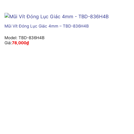
Mũi Vít Đóng Lục Giác 4mm – TBD-836H4B
Model:
TBD-836H4B
Giá:
78,000
₫