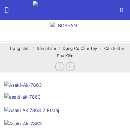
Bỏ
qua
nội
dung
/
/
/
Trang chủ
Sản phẩm
Dụng Cụ Cầm Tay
Cần Siết &
Phụ Kiện