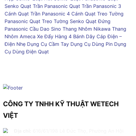
Senko
Quạt Trần Panasonic
Quạt Trần Panasonic 3
Cánh
Quạt Trần Panasonic 4 Cánh
Quạt Treo Tường
Panasonic
Quạt Treo Tường Senko
Quạt Đứng
Panasonic
Cầu Dao Sino
Thang Nhôm Nikawa
Thang
Nhôm Ameca
Xe Đẩy Hàng 4 Bánh
Dây Cáp Điện –
Điện Nhẹ
Dụng Cụ Cầm Tay
Dụng Cụ Dùng Pin
Dụng
Cụ Dùng Điện
Quạt
CÔNG TY TNHH KỸ THUẬT WETECH
VIỆT
Địa chỉ:
616/61/198 Lê Đức Thọ, Phường An Hội