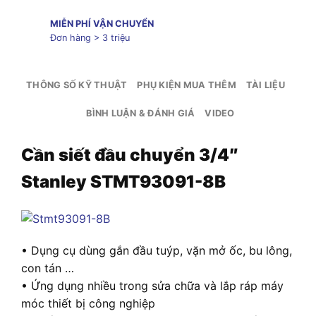
MIỄN PHÍ VẬN CHUYỂN
Đơn hàng > 3 triệu
THÔNG SỐ KỸ THUẬT
PHỤ KIỆN MUA THÊM
TÀI LIỆU
BÌNH LUẬN & ĐÁNH GIÁ
VIDEO
Cần siết đầu chuyển 3/4″
Stanley STMT93091-8B
• Dụng cụ dùng gắn đầu tuýp, vặn mở ốc, bu lông,
con tán …
• Ứng dụng nhiều trong sửa chữa và lắp ráp máy
móc thiết bị công nghiệp