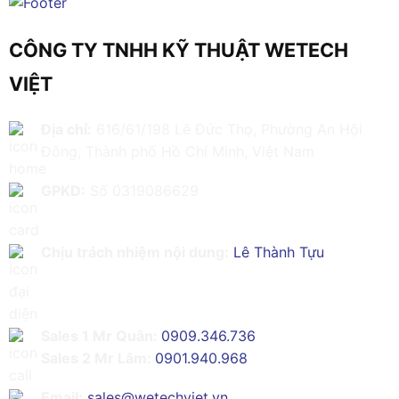
CÔNG TY TNHH KỸ THUẬT WETECH
VIỆT
Địa chỉ:
616/61/198 Lê Đức Thọ, Phường An Hội
Đông, Thành phố Hồ Chí Minh, Việt Nam
GPKD:
Số 0319086629
Chịu trách nhiệm nội dung:
Lê Thành Tựu
Sales 1 Mr Quân:
0909.346.736
Sales 2 Mr Lâm:
0901.940.968
Email:
sales@wetechviet.vn