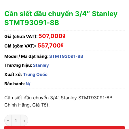
Cần siết đầu chuyển 3/4″ Stanley
STMT93091-8B
507,000
₫
Giá (chưa VAT):
₫
557,700
Giá (gồm VAT):
Model / Mã đặt hàng:
STMT93091-8B
Thương hiệu:
Stanley
Xuất xứ:
Trung Quốc
Bảo hành:
N/
Cần siết đầu chuyển 3/4″ Stanley STMT93091-8B
Chính Hãng, Giá Tốt!
Cần siết đầu chuyển 3/4" Stanley STMT93091-8B số lượng