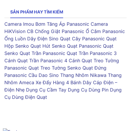
SẢN PHẨM HAY TÌM KIẾM
Camera Imou
Bơm Tăng Áp Panasonic
Camera
HiKVision
CB Chống Giật Panasonic
Ổ Cắm Panasonic
Ống Luồn Dây Điện Sino
Quạt Cây Panasonic
Quạt
Hộp Senko
Quạt Hút Senko
Quạt Panasonic
Quạt
Senko
Quạt Trần Panasonic
Quạt Trần Panasonic 3
Cánh
Quạt Trần Panasonic 4 Cánh
Quạt Treo Tường
Panasonic
Quạt Treo Tường Senko
Quạt Đứng
Panasonic
Cầu Dao Sino
Thang Nhôm Nikawa
Thang
Nhôm Ameca
Xe Đẩy Hàng 4 Bánh
Dây Cáp Điện –
Điện Nhẹ
Dụng Cụ Cầm Tay
Dụng Cụ Dùng Pin
Dụng
Cụ Dùng Điện
Quạt