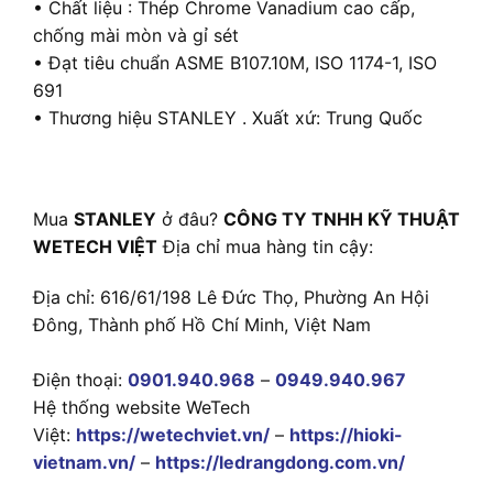
• Chất liệu : Thép Chrome Vanadium cao cấp,
chống mài mòn và gỉ sét
• Đạt tiêu chuẩn ASME B107.10M, ISO 1174-1, ISO
691
• Thương hiệu STANLEY . Xuất xứ: Trung Quốc
Mua
STANLEY
ở đâu?
CÔNG TY TNHH KỸ THUẬT
WETECH VIỆT
Địa chỉ mua hàng tin cậy:
Địa chỉ: 616/61/198 Lê Đức Thọ, Phường An Hội
Đông, Thành phố Hồ Chí Minh, Việt Nam
Điện thoại:
0901.940.968
–
0949.940.967
Hệ thống website WeTech
Việt:
https://wetechviet.vn/
–
https://hioki-
vietnam.vn/
–
https://ledrangdong.com.vn/