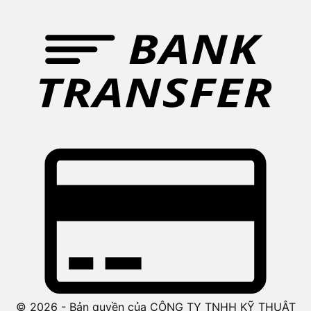
© 2026 - Bản quyền của CÔNG TY TNHH KỸ THUẬT