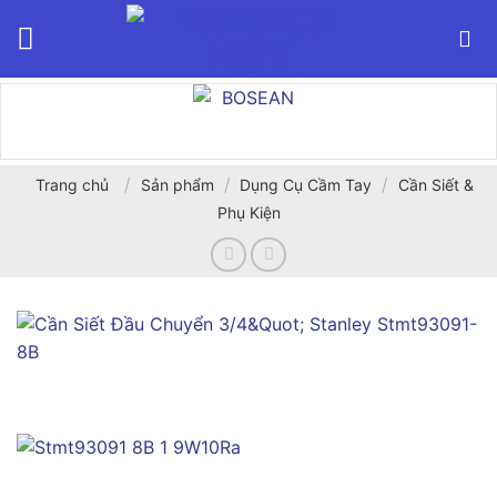
Bỏ
qua
nội
dung
/
/
/
Trang chủ
Sản phẩm
Dụng Cụ Cầm Tay
Cần Siết &
Phụ Kiện