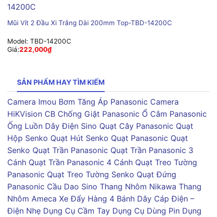
Mũi Vít 2 Đầu Xi Trắng Dài 200mm Top-TBD-14200C
Model:
TBD-14200C
Giá:
222,000
₫
SẢN PHẨM HAY TÌM KIẾM
Camera Imou
Bơm Tăng Áp Panasonic
Camera
HiKVision
CB Chống Giật Panasonic
Ổ Cắm Panasonic
Ống Luồn Dây Điện Sino
Quạt Cây Panasonic
Quạt
Hộp Senko
Quạt Hút Senko
Quạt Panasonic
Quạt
Senko
Quạt Trần Panasonic
Quạt Trần Panasonic 3
Cánh
Quạt Trần Panasonic 4 Cánh
Quạt Treo Tường
Panasonic
Quạt Treo Tường Senko
Quạt Đứng
Panasonic
Cầu Dao Sino
Thang Nhôm Nikawa
Thang
Nhôm Ameca
Xe Đẩy Hàng 4 Bánh
Dây Cáp Điện –
Điện Nhẹ
Dụng Cụ Cầm Tay
Dụng Cụ Dùng Pin
Dụng