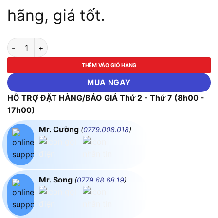
hãng, giá tốt.
Cần Siết Chữ T 19mm Top-CTWT-10093B-19 số lượng
THÊM VÀO GIỎ HÀNG
MUA NGAY
HỖ TRỢ ĐẶT HÀNG/BÁO GIÁ Thứ 2 - Thứ 7 (8h00 -
17h00)
Mr. Cường
(
0779.008.018
)
Mr. Song
(
0779.68.68.19
)