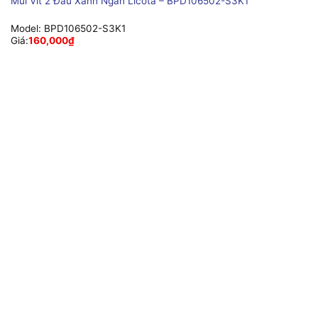
Mũi Vít 2 Đầu Xanh Ngắn Licota – BPD106502-S3K1
Model:
BPD106502-S3K1
Giá:
160,000
₫