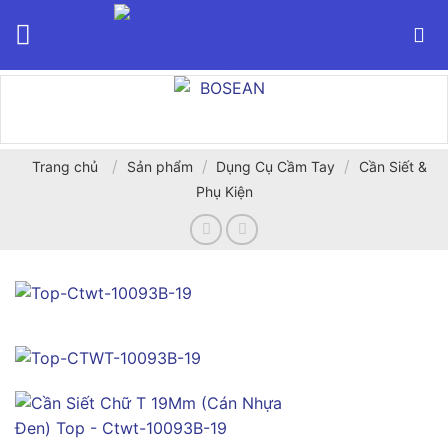
Bỏ
qua
nội
dung
/
/
/
Trang chủ
Sản phẩm
Dụng Cụ Cầm Tay
Cần Siết &
Phụ Kiện