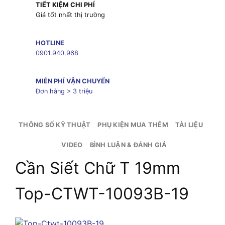
TIẾT KIỆM CHI PHÍ
Giá tốt nhất thị trường
HOTLINE
0901.940.968
MIỄN PHÍ VẬN CHUYỂN
Đơn hàng > 3 triệu
THÔNG SỐ KỸ THUẬT
PHỤ KIỆN MUA THÊM
TÀI LIỆU
VIDEO
BÌNH LUẬN & ĐÁNH GIÁ
Cần Siết Chữ T 19mm
Top-CTWT-10093B-19