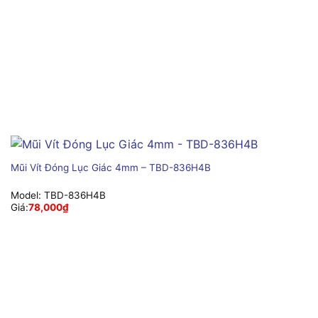
Mũi Vít Đóng Lục Giác 4mm – TBD-836H4B
Model:
TBD-836H4B
Giá:
78,000
₫