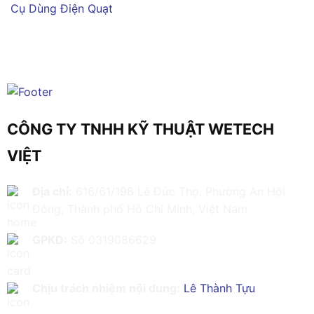
Cụ Dùng Điện
Quạt
CÔNG TY TNHH KỸ THUẬT WETECH
VIỆT
Địa chỉ:
616/61/198 Lê Đức Thọ, Phường An Hội
Đông, Thành phố Hồ Chí Minh, Việt Nam
GPKD:
Số 0319086629
Chịu trách nhiệm nội dung:
Lê Thành Tựu