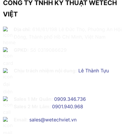
CÔNG TY TNHH KỸ THUẬT WETECH
VIỆT
Địa chỉ:
616/61/198 Lê Đức Thọ, Phường An Hội
Đông, Thành phố Hồ Chí Minh, Việt Nam
GPKD:
Số 0319086629
Chịu trách nhiệm nội dung:
Lê Thành Tựu
Sales 1 Mr Quân:
0909.346.736
Sales 2 Mr Lâm:
0901.940.968
Email:
sales@wetechviet.vn