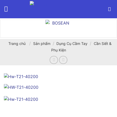
Bỏ
qua
nội
dung
/
/
/
Trang chủ
Sản phẩm
Dụng Cụ Cầm Tay
Cần Siết &
Phụ Kiện