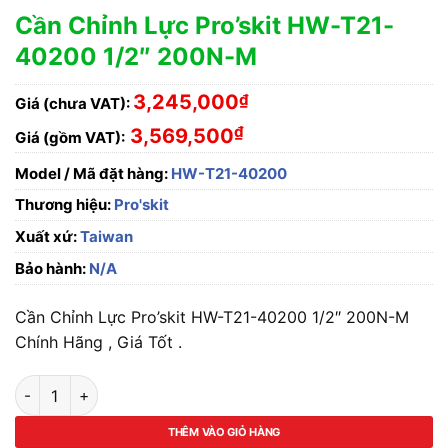
Cần Chỉnh Lực Pro’skit HW-T21-
40200 1/2″ 200N-M
3,245,000
₫
Giá (chưa VAT):
₫
3,569,500
Giá (gồm VAT):
Model / Mã đặt hàng:
HW-T21-40200
Thương hiệu:
Pro'skit
Xuất xứ:
Taiwan
Bảo hành:
N/A
Cần Chỉnh Lực Pro’skit HW-T21-40200 1/2″ 200N-M
Chính Hãng , Giá Tốt .
Cần Chỉnh Lực Pro'skit HW-T21-40200 1/2" 200N-M số lượng
THÊM VÀO GIỎ HÀNG