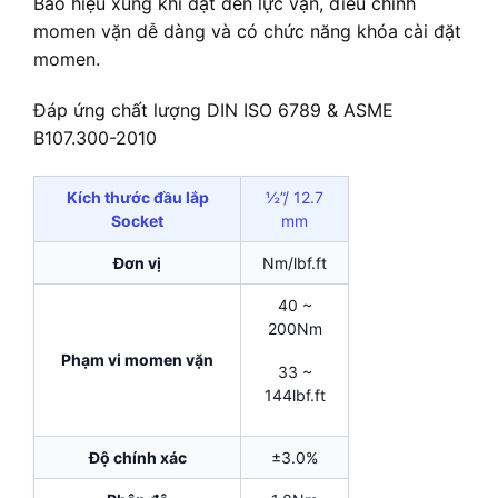
Báo hiệu xung khi đặt đến lực vặn, điều chỉnh
momen vặn dễ dàng và có chức năng khóa cài đặt
momen.
Đáp ứng chất lượng DIN ISO 6789 & ASME
B107.300-2010
Kích thước đầu lắp
½”/ 12.7
Socket
mm
Đơn vị
Nm/lbf.ft
40 ~
200Nm
Phạm vi momen vặn
33 ~
144lbf.ft
Độ chính xác
±3.0%