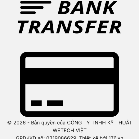
© 2026 - Bản quyền của CÔNG TY TNHH KỸ THUẬT
WETECH VIỆT
GPĐKKD số: 0319086629. Thiết kế bởi 176.vn