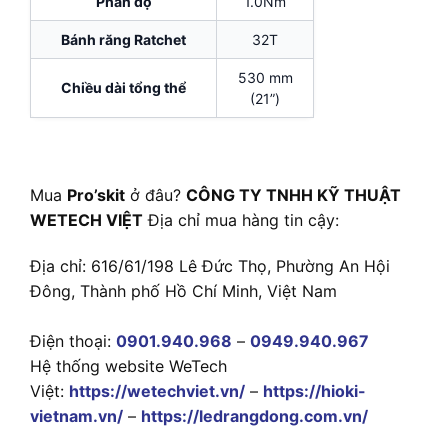
Phân độ
1.0Nm
Bánh răng Ratchet
32T
530 mm
Chiều dài tổng thể
(21”)
Mua
Pro’skit
ở đâu?
CÔNG TY TNHH KỸ THUẬT
WETECH VIỆT
Địa chỉ mua hàng tin cậy:
Địa chỉ: 616/61/198 Lê Đức Thọ, Phường An Hội
Đông, Thành phố Hồ Chí Minh, Việt Nam
Điện thoại:
0901.940.968
–
0949.940.967
Hệ thống website WeTech
Việt:
https://wetechviet.vn/
–
https://hioki-
vietnam.vn/
–
https://ledrangdong.com.vn/