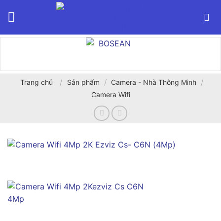
Bỏ
qua
nội
dung
/
/
/
Trang chủ
Sản phẩm
Camera - Nhà Thông Minh
Camera Wifi