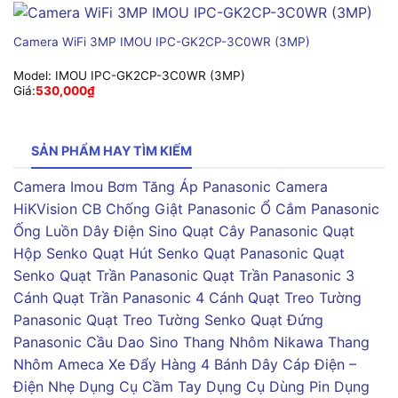
Camera WiFi 3MP IMOU IPC-GK2CP-3C0WR (3MP)
Model:
IMOU IPC-GK2CP-3C0WR (3MP)
Giá:
530,000
₫
SẢN PHẨM HAY TÌM KIẾM
Camera Imou
Bơm Tăng Áp Panasonic
Camera
HiKVision
CB Chống Giật Panasonic
Ổ Cắm Panasonic
Ống Luồn Dây Điện Sino
Quạt Cây Panasonic
Quạt
Hộp Senko
Quạt Hút Senko
Quạt Panasonic
Quạt
Senko
Quạt Trần Panasonic
Quạt Trần Panasonic 3
Cánh
Quạt Trần Panasonic 4 Cánh
Quạt Treo Tường
Panasonic
Quạt Treo Tường Senko
Quạt Đứng
Panasonic
Cầu Dao Sino
Thang Nhôm Nikawa
Thang
Nhôm Ameca
Xe Đẩy Hàng 4 Bánh
Dây Cáp Điện –
Điện Nhẹ
Dụng Cụ Cầm Tay
Dụng Cụ Dùng Pin
Dụng