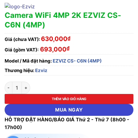
Camera WiFi 4MP 2K EZVIZ CS-
C6N (4MP)
630,000
₫
Giá (chưa VAT):
₫
693,000
Giá (gồm VAT):
Model / Mã đặt hàng:
EZVIZ CS- C6N (4MP)
Thương hiệu:
Ezviz
Camera WiFi 4MP 2K EZVIZ CS- C6N (4MP) số lượng
THÊM VÀO GIỎ HÀNG
MUA NGAY
HỖ TRỢ ĐẶT HÀNG/BÁO GIÁ Thứ 2 - Thứ 7 (8h00 -
17h00)