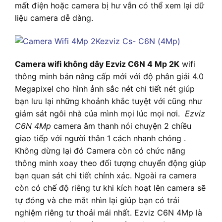
mất điện hoặc camera bị hư vẫn có thể xem lại dữ
liệu camera dễ dàng.
Camera wifi không dây Ezviz C6N 4 Mp 2K
wifi
thông minh bản nâng cấp mới với độ phân giải 4.0
Megapixel cho hình ảnh sắc nét chi tiết nét giúp
bạn lưu lại những khoảnh khắc tuyệt với cũng như
giám sát ngôi nhà của mình mọi lúc mọi nơi.
Ezviz
C6N 4Mp
camera âm thanh nói chuyện 2 chiều
giao tiếp với người thân 1 cách nhanh chóng .
Không dừng lại đó Camera còn có chức năng
thông minh xoay theo đối tượng chuyển động giúp
bạn quan sát chi tiết chính xác. Ngoài ra camera
còn có chế độ riêng tư khi kích hoạt lên camera sẽ
tự đóng và che mắt nhìn lại giúp bạn có trải
nghiệm riêng tư thoải mái nhất. Ezviz C6N 4Mp là