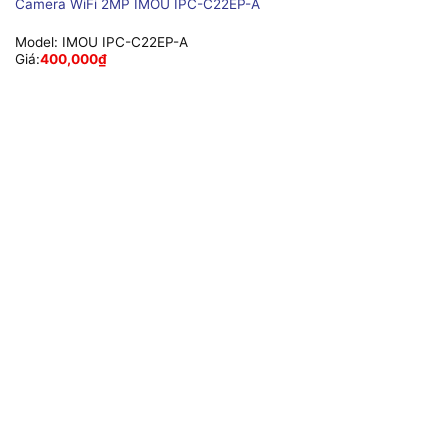
Camera WiFi 2MP IMOU IPC-C22EP-A
Model:
IMOU IPC-C22EP-A
Giá:
400,000
₫