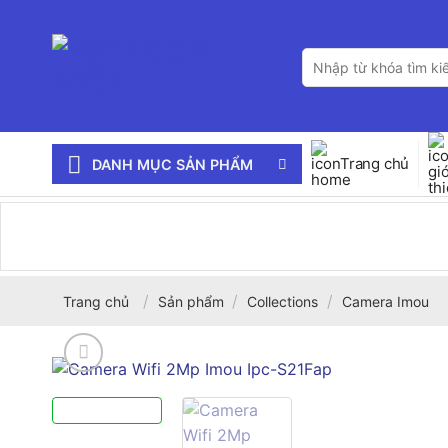
Bỏ
qua
Tìm
nội
kiếm:
dung
Trang chủ
DANH MỤC SẢN PHẨM
/
/
/
Trang chủ
Sản phẩm
Collections
Camera Imou