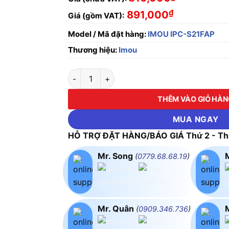
₫
891,000
Giá (gồm VAT):
Model / Mã đặt hàng:
IMOU IPC-S21FAP
Thương hiệu:
Imou
Camera WiFi 2MP IMOU IPC-S21FAP số lượng
THÊM VÀO GIỎ HÀ
MUA NGAY
HỖ TRỢ ĐẶT HÀNG/BÁO GIÁ Thứ 2 - Thứ
Mr. Song
(
0779.68.68.19
)
Mr. Quân
(
0909.346.736
)