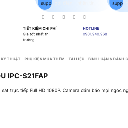
TIẾT KIỆM CHI PHÍ
HOTLINE
g
Giá tốt nhất thị
0901.940.968
trường
 KỸ THUẬT
PHỤ KIỆN MUA THÊM
TÀI LIỆU
BÌNH LUẬN & ĐÁNH G
OU IPC-S21FAP
m sát trực tiếp Full HD 1080P. Camera đảm bảo mọi ngóc n