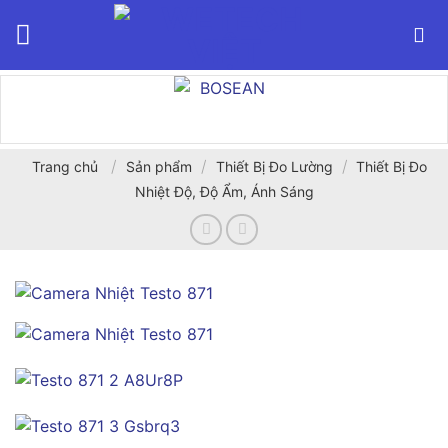
Bỏ
qua
nội
dung
/
/
/
Trang chủ
Sản phẩm
Thiết Bị Đo Lường
Thiết Bị Đo
Nhiệt Độ, Độ Ẩm, Ánh Sáng