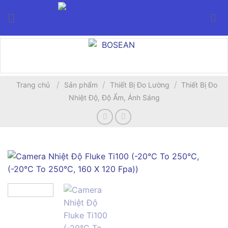
Bỏ
qua
nội
dung
/
/
/
Trang chủ
Sản phẩm
Thiết Bị Đo Lường
Thiết Bị Đo
Nhiệt Độ, Độ Ẩm, Ánh Sáng