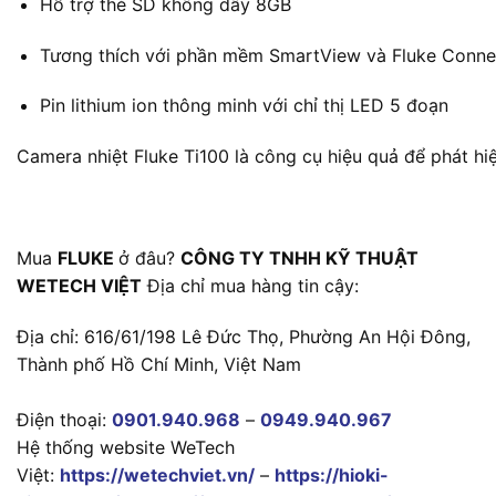
Hỗ trợ thẻ SD không dây 8GB
Tương thích với phần mềm SmartView và Fluke Conne
Pin lithium ion thông minh với chỉ thị LED 5 đoạn
Camera nhiệt Fluke Ti100 là công cụ hiệu quả để phát hiện
Mua
FLUKE
ở đâu?
CÔNG TY TNHH KỸ THUẬT
WETECH VIỆT
Địa chỉ mua hàng tin cậy:
Địa chỉ: 616/61/198 Lê Đức Thọ, Phường An Hội Đông,
Thành phố Hồ Chí Minh, Việt Nam
Điện thoại:
0901.940.968
–
0949.940.967
Hệ thống website WeTech
Việt:
https://wetechviet.vn/
–
https://hioki-