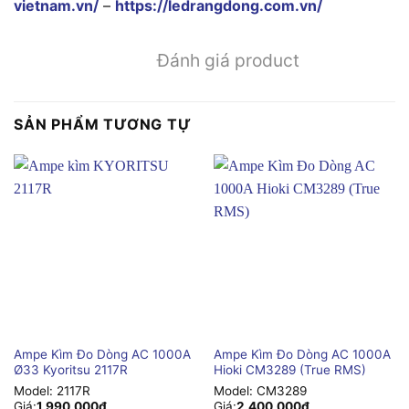
vietnam.vn/
–
https://ledrangdong.com.vn/
Đánh giá product
SẢN PHẨM TƯƠNG TỰ
Ampe Kìm Đo Dòng AC 1000A
Ampe Kìm Đo Dòng AC 1000A
Ø33 Kyoritsu 2117R
Hioki CM3289 (True RMS)
Model:
2117R
Model:
CM3289
Giá:
1,990,000
₫
Giá:
2,400,000
₫