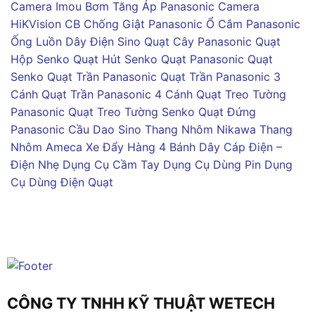
Camera Imou
Bơm Tăng Áp Panasonic
Camera
HiKVision
CB Chống Giật Panasonic
Ổ Cắm Panasonic
Ống Luồn Dây Điện Sino
Quạt Cây Panasonic
Quạt
Hộp Senko
Quạt Hút Senko
Quạt Panasonic
Quạt
Senko
Quạt Trần Panasonic
Quạt Trần Panasonic 3
Cánh
Quạt Trần Panasonic 4 Cánh
Quạt Treo Tường
Panasonic
Quạt Treo Tường Senko
Quạt Đứng
Panasonic
Cầu Dao Sino
Thang Nhôm Nikawa
Thang
Nhôm Ameca
Xe Đẩy Hàng 4 Bánh
Dây Cáp Điện –
Điện Nhẹ
Dụng Cụ Cầm Tay
Dụng Cụ Dùng Pin
Dụng
Cụ Dùng Điện
Quạt
CÔNG TY TNHH KỸ THUẬT WETECH