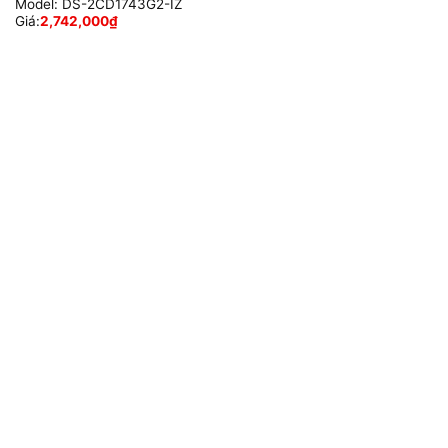
Model:
DS-2CD1743G2-IZ
Giá:
2,742,000
₫