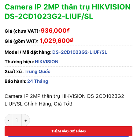
Camera IP 2MP thân trụ HIKVISION
DS-2CD1023G2-LIUF/SL
936,000
₫
Giá (chưa VAT):
₫
1,029,600
Giá (gồm VAT):
Model / Mã đặt hàng:
DS-2CD1023G2-LIUF/SL
Thương hiệu:
HIKVISION
Xuất xứ:
Trung Quốc
Bảo hành:
24 Tháng
Camera IP 2MP thân trụ HIKVISION DS-2CD1023G2-
LIUF/SL Chính Hãng, Giá Tốt!
Camera IP 2MP thân trụ HIKVISION DS-2CD1023G2-LIUF/SL s
THÊM VÀO GIỎ HÀNG