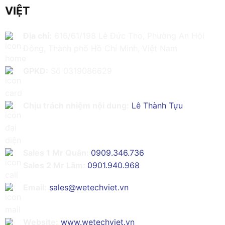
VIỆT
Địa chỉ:
616/61/198 Lê Đức Thọ, Phường An Hội
Đông, Thành phố Hồ Chí Minh, Việt Nam
GPKD:
Số 0319086629
Chịu trách nhiệm nội dung:
Lê Thành Tựu
Sales 1 Mr Quân:
0909.346.736
Sales 2 Mr Lâm:
0901.940.968
Email:
sales@wetechviet.vn
Website:
www.wetechviet.vn