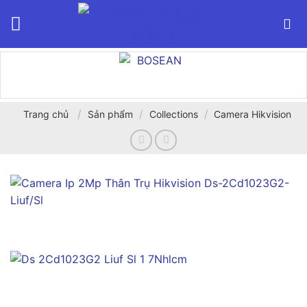
Bỏ
qua
nội
dung
/
/
/
Trang chủ
Sản phẩm
Collections
Camera Hikvision