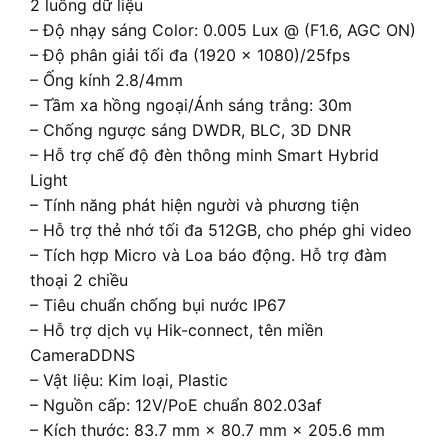
2 luồng dữ liệu
– Độ nhạy sáng Color: 0.005 Lux @ (F1.6, AGC ON)
– Độ phân giải tối đa (1920 × 1080)/25fps
– Ống kính 2.8/4mm
– Tầm xa hồng ngoại/Ánh sáng trắng: 30m
– Chống ngược sáng DWDR, BLC, 3D DNR
– Hỗ trợ chế độ đèn thông minh Smart Hybrid
Light
– Tính năng phát hiện người và phương tiện
– Hỗ trợ thẻ nhớ tối đa 512GB, cho phép ghi video
– Tích hợp Micro và Loa báo động. Hỗ trợ đàm
thoại 2 chiều
– Tiêu chuẩn chống bụi nước IP67
– Hỗ trợ dịch vụ Hik-connect, tên miền
CameraDDNS
– Vật liệu: Kim loại, Plastic
– Nguồn cấp: 12V/PoE chuẩn 802.03af
– Kích thước: 83.7 mm × 80.7 mm × 205.6 mm