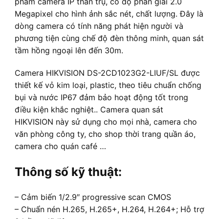
phẩm camera IP thân trụ, có độ phân giải 2.0
Megapixel cho hình ảnh sắc nét, chất lượng. Đây là
dòng camera có tính năng phát hiện người và
phương tiện cùng chế độ đèn thông minh, quan sát
tầm hồng ngoại lên đến 30m.
Camera HIKVISION DS-2CD1023G2-LIUF/SL được
thiết kế vỏ kim loại, plastic, theo tiêu chuẩn chống
bụi và nước IP67 đảm bảo hoạt động tốt trong
điều kiện khắc nghiệt.. Camera quan sát
HIKVISION này sử dụng cho mọi nhà, camera cho
văn phòng công ty, cho shop thời trang quần áo,
camera cho quán café …
Thông số kỹ thuật:
– Cảm biến 1/2.9″ progressive scan CMOS
– Chuẩn nén H.265, H.265+, H.264, H.264+; Hỗ trợ