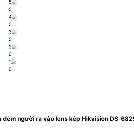
5
0
4
0
3
0
2
0
1
0
ra đếm người ra vào lens kép Hikvision DS-