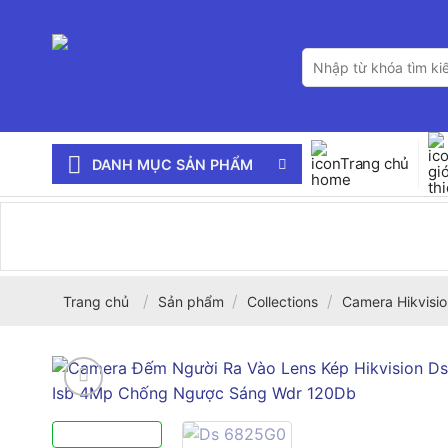
Bỏ
qua
Tìm
nội
kiếm:
dung
Trang chủ
DANH MỤC SẢN PHẨM
/
/
/
Trang chủ
Sản phẩm
Collections
Camera Hikvisio