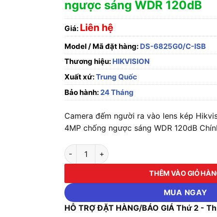
ngược sáng WDR 120dB
Liên hệ
Giá:
Model / Mã đặt hàng:
DS-6825G0/C-ISB
Thương hiệu:
HIKVISION
Xuất xứ:
Trung Quốc
Bảo hành:
24 Tháng
Camera đếm người ra vào lens kép Hikv
4MP chống ngược sáng WDR 120dB Chính
Camera đếm người ra vào lens kép Hikvisi
THÊM VÀO GIỎ HÀ
MUA NGAY
HỖ TRỢ ĐẶT HÀNG/BÁO GIÁ Thứ 2 - Thứ