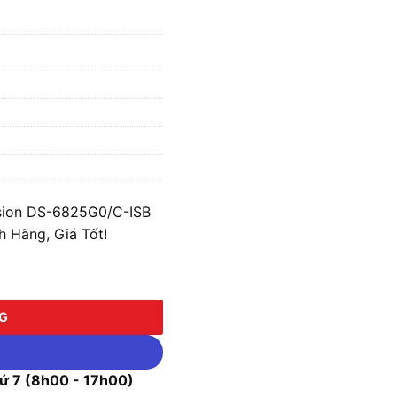
ision DS-6825G0/C-ISB
 Hãng, Giá Tốt!
on DS-6825G0/C-ISB 4MP chống ngược sáng WDR 120dB số lượng
NG
 7 (8h00 - 17h00)