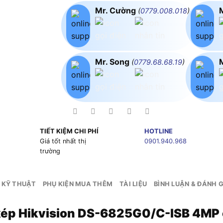
Mr. Cường
(
0779.008.018
)
Mr. Song
(
0779.68.68.19
)
TIẾT KIỆM CHI PHÍ
HOTLINE
g
Giá tốt nhất thị
0901.940.968
trường
 KỸ THUẬT
PHỤ KIỆN MUA THÊM
TÀI LIỆU
BÌNH LUẬN & ĐÁNH G
 kép Hikvision DS-6825G0/C-ISB 4M