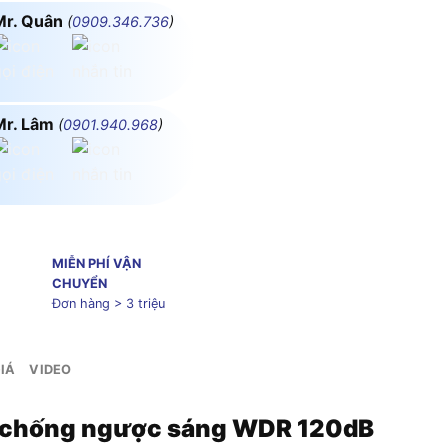
Mr. Quân
(
0909.346.736
)
Mr. Lâm
(
0901.940.968
)
MIỄN PHÍ VẬN
CHUYỂN
Đơn hàng > 3 triệu
IÁ
VIDEO
P chống ngược sáng WDR 120dB