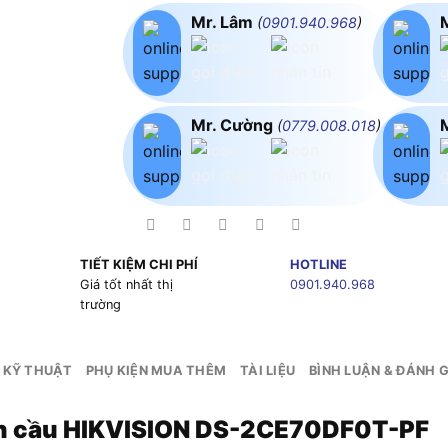
Mr. Lâm
(
0901.940.968
)
Mr. Cường
(
0779.008.018
)
TIẾT KIỆM CHI PHÍ
HOTLINE
g
Giá tốt nhất thị
0901.940.968
trường
 KỸ THUẬT
PHỤ KIỆN MUA THÊM
TÀI LIỆU
BÌNH LUẬN & ĐÁNH G
n cầu HIKVISION DS-2CE70DF0T-PF