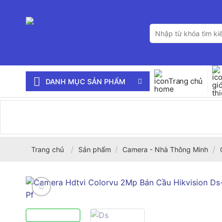
Bỏ
qua
Tìm
nội
kiếm:
dung
Trang chủ
DANH MỤC SẢN PHẨM
/
/
/
Trang chủ
Sản phẩm
Camera - Nhà Thông Minh