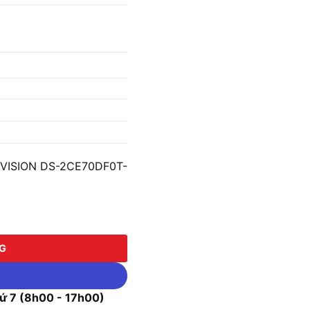
KVISION DS-2CE70DF0T-
ION DS-2CE70DF0T-PF số lượng
NG
 7 (8h00 - 17h00)