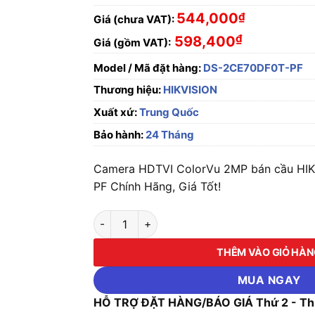
544,000
₫
Giá (chưa VAT):
₫
598,400
Giá (gồm VAT):
Model / Mã đặt hàng:
DS-2CE70DF0T-PF
Thương hiệu:
HIKVISION
Xuất xứ:
Trung Quốc
Bảo hành:
24 Tháng
Camera HDTVI ColorVu 2MP bán cầu HI
PF Chính Hãng, Giá Tốt!
Camera HDTVI ColorVu 2MP bán cầu HIKVIS
THÊM VÀO GIỎ HÀ
MUA NGAY
HỖ TRỢ ĐẶT HÀNG/BÁO GIÁ Thứ 2 - Thứ