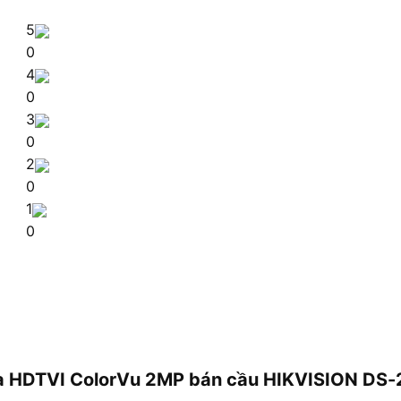
5
0
4
0
3
0
2
0
1
0
era HDTVI ColorVu 2MP bán cầu HIKVISION D