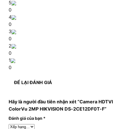
5
0
4
0
3
0
2
0
1
0
ĐỂ LẠI ĐÁNH GIÁ
Hãy là người đầu tiên nhận xét “Camera HDTVI
ColorVu 2MP HIKVISION DS-2CE12DF0T-F”
Đánh giá của bạn
*