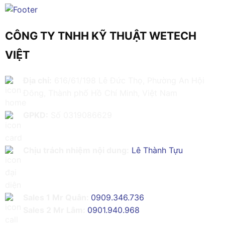
CÔNG TY TNHH KỸ THUẬT WETECH
VIỆT
Địa chỉ:
616/61/198 Lê Đức Thọ, Phường An Hội
Đông, Thành phố Hồ Chí Minh, Việt Nam
GPKD:
Số 0319086629
Chịu trách nhiệm nội dung:
Lê Thành Tựu
Sales 1 Mr Quân:
0909.346.736
Sales 2 Mr Lâm:
0901.940.968