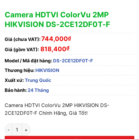
Camera HDTVI ColorVu 2MP
HIKVISION DS-2CE12DF0T-F
744,000
₫
Giá (chưa VAT):
₫
818,400
Giá (gồm VAT):
Model / Mã đặt hàng:
DS-2CE12DF0T-F
Thương hiệu:
HIKVISION
Xuất xứ:
Trung Quốc
Bảo hành:
24 Tháng
Camera HDTVI ColorVu 2MP HIKVISION DS-
2CE12DF0T-F Chính Hãng, Giá Tốt!
Camera HDTVI ColorVu 2MP HIKVISION DS-2CE12DF0T-F số 