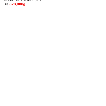
Model:
DS-2CE10DF3T-F
Giá:
823,000
₫