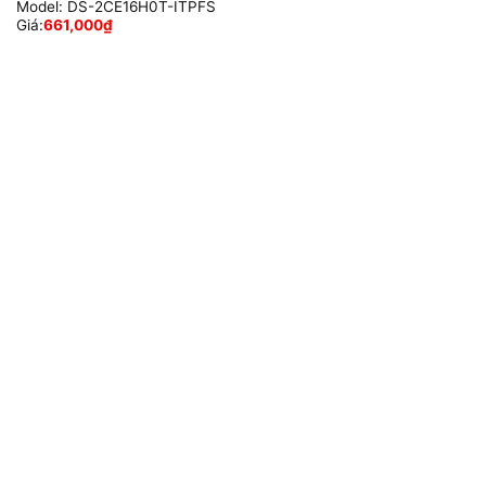
Model:
DS-2CE16H0T-ITPFS
Giá:
661,000
₫