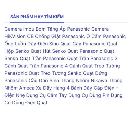
SẢN PHẨM HAY TÌM KIẾM
Camera Imou
Bơm Tăng Áp Panasonic
Camera
HiKVision
CB Chống Giật Panasonic
Ổ Cắm Panasonic
Ống Luồn Dây Điện Sino
Quạt Cây Panasonic
Quạt
Hộp Senko
Quạt Hút Senko
Quạt Panasonic
Quạt
Senko
Quạt Trần Panasonic
Quạt Trần Panasonic 3
Cánh
Quạt Trần Panasonic 4 Cánh
Quạt Treo Tường
Panasonic
Quạt Treo Tường Senko
Quạt Đứng
Panasonic
Cầu Dao Sino
Thang Nhôm Nikawa
Thang
Nhôm Ameca
Xe Đẩy Hàng 4 Bánh
Dây Cáp Điện –
Điện Nhẹ
Dụng Cụ Cầm Tay
Dụng Cụ Dùng Pin
Dụng
Cụ Dùng Điện
Quạt