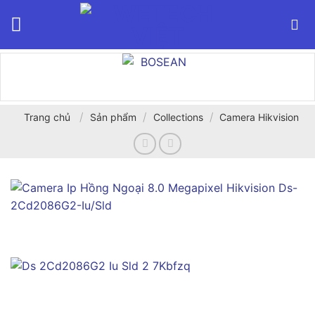
Bỏ
qua
nội
dung
/
/
/
Trang chủ
Sản phẩm
Collections
Camera Hikvision