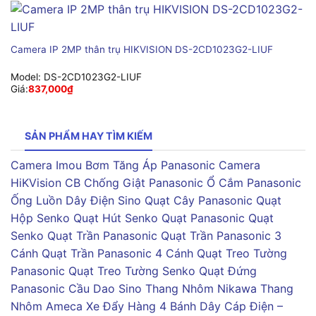
Camera IP 2MP thân trụ HIKVISION DS-2CD1023G2-LIUF
Model:
DS-2CD1023G2-LIUF
Giá:
837,000
₫
SẢN PHẨM HAY TÌM KIẾM
Camera Imou
Bơm Tăng Áp Panasonic
Camera
HiKVision
CB Chống Giật Panasonic
Ổ Cắm Panasonic
Ống Luồn Dây Điện Sino
Quạt Cây Panasonic
Quạt
Hộp Senko
Quạt Hút Senko
Quạt Panasonic
Quạt
Senko
Quạt Trần Panasonic
Quạt Trần Panasonic 3
Cánh
Quạt Trần Panasonic 4 Cánh
Quạt Treo Tường
Panasonic
Quạt Treo Tường Senko
Quạt Đứng
Panasonic
Cầu Dao Sino
Thang Nhôm Nikawa
Thang
Nhôm Ameca
Xe Đẩy Hàng 4 Bánh
Dây Cáp Điện –