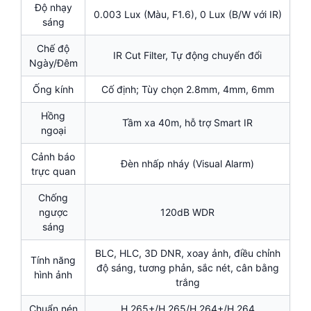
Độ nhạy
0.003 Lux (Màu, F1.6), 0 Lux (B/W với IR)
sáng
Chế độ
IR Cut Filter, Tự động chuyển đổi
Ngày/Đêm
Ống kính
Cố định; Tùy chọn 2.8mm, 4mm, 6mm
Hồng
Tầm xa 40m, hỗ trợ Smart IR
ngoại
Cảnh báo
Đèn nhấp nháy (Visual Alarm)
trực quan
Chống
ngược
120dB WDR
sáng
BLC, HLC, 3D DNR, xoay ảnh, điều chỉnh
Tính năng
độ sáng, tương phản, sắc nét, cân bằng
hình ảnh
trắng
Chuẩn nén
H.265+/H.265/H.264+/H.264