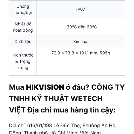
Chống
IP67
nước/bụi
Nhiệt độ
-30°C đến 60°C
hoạt động
Chất liệu
Kim loại
72.9 × 73.3 × 191.1 mm, 595g
Kích thước
& Trọng
lượng
Mua
HIKVISION
ở đâu? CÔNG TY
TNHH KỸ THUẬT WETECH
VIỆT Địa chỉ mua hàng tin cậy:
Địa chỉ: 616/61/198 Lê Đức Thọ, Phường An Hội
Đông, Thành phố Hồ Chí Minh, Việt Nam