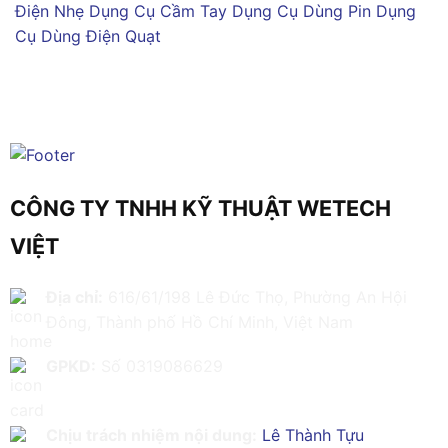
Điện Nhẹ
Dụng Cụ Cầm Tay
Dụng Cụ Dùng Pin
Dụng
Cụ Dùng Điện
Quạt
CÔNG TY TNHH KỸ THUẬT WETECH
VIỆT
Địa chỉ:
616/61/198 Lê Đức Thọ, Phường An Hội
Đông, Thành phố Hồ Chí Minh, Việt Nam
GPKD:
Số 0319086629
Chịu trách nhiệm nội dung:
Lê Thành Tựu