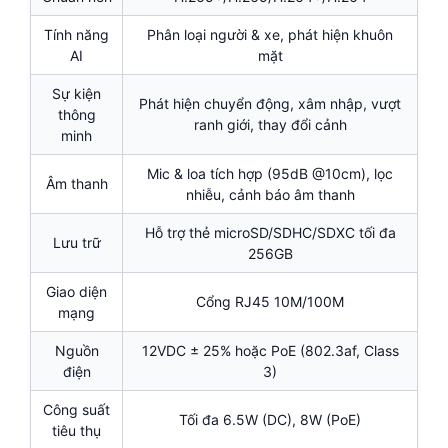
Tính năng
Phân loại người & xe, phát hiện khuôn
AI
mặt
Sự kiện
Phát hiện chuyển động, xâm nhập, vượt
thông
ranh giới, thay đổi cảnh
minh
Mic & loa tích hợp (95dB @10cm), lọc
Âm thanh
nhiễu, cảnh báo âm thanh
Hỗ trợ thẻ microSD/SDHC/SDXC tối đa
Lưu trữ
256GB
Giao diện
Cổng RJ45 10M/100M
mạng
Nguồn
12VDC ± 25% hoặc PoE (802.3af, Class
điện
3)
Công suất
Tối đa 6.5W (DC), 8W (PoE)
tiêu thụ