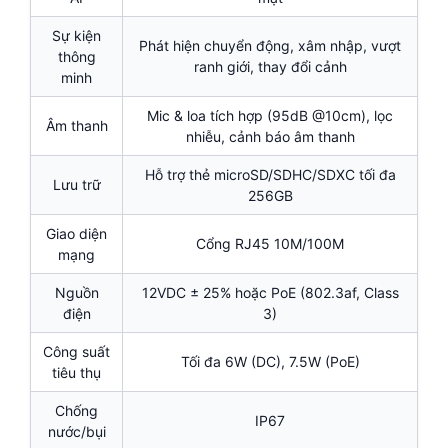
Sự kiện
Phát hiện chuyển động, xâm nhập, vượt
thông
ranh giới, thay đổi cảnh
minh
Mic & loa tích hợp (95dB @10cm), lọc
Âm thanh
nhiễu, cảnh báo âm thanh
Hỗ trợ thẻ microSD/SDHC/SDXC tối đa
Lưu trữ
256GB
Giao diện
Cổng RJ45 10M/100M
mạng
Nguồn
12VDC ± 25% hoặc PoE (802.3af, Class
điện
3)
Công suất
Tối đa 6W (DC), 7.5W (PoE)
tiêu thụ
Chống
IP67
nước/bụi