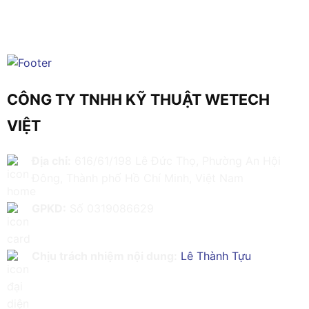
CÔNG TY TNHH KỸ THUẬT WETECH
VIỆT
Địa chỉ:
616/61/198 Lê Đức Thọ, Phường An Hội
Đông, Thành phố Hồ Chí Minh, Việt Nam
GPKD:
Số 0319086629
Chịu trách nhiệm nội dung:
Lê Thành Tựu