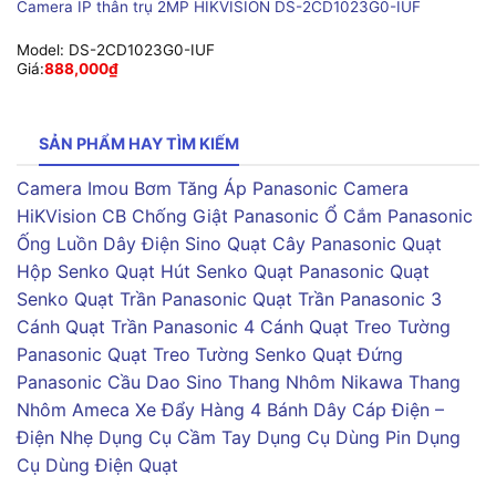
Camera IP thân trụ 2MP HIKVISION DS-2CD1023G0-IUF
Model:
DS-2CD1023G0-IUF
Giá:
888,000
₫
SẢN PHẨM HAY TÌM KIẾM
Camera Imou
Bơm Tăng Áp Panasonic
Camera
HiKVision
CB Chống Giật Panasonic
Ổ Cắm Panasonic
Ống Luồn Dây Điện Sino
Quạt Cây Panasonic
Quạt
Hộp Senko
Quạt Hút Senko
Quạt Panasonic
Quạt
Senko
Quạt Trần Panasonic
Quạt Trần Panasonic 3
Cánh
Quạt Trần Panasonic 4 Cánh
Quạt Treo Tường
Panasonic
Quạt Treo Tường Senko
Quạt Đứng
Panasonic
Cầu Dao Sino
Thang Nhôm Nikawa
Thang
Nhôm Ameca
Xe Đẩy Hàng 4 Bánh
Dây Cáp Điện –
Điện Nhẹ
Dụng Cụ Cầm Tay
Dụng Cụ Dùng Pin
Dụng
Cụ Dùng Điện
Quạt