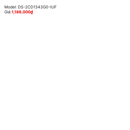
Model:
DS-2CD1343G0-IUF
Giá:
1,186,000
₫