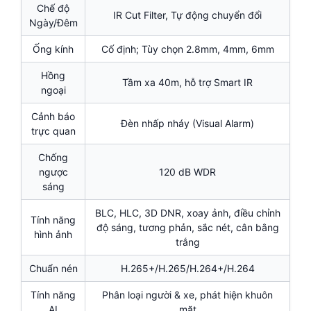
Chế độ
IR Cut Filter, Tự động chuyển đổi
Ngày/Đêm
Ống kính
Cố định; Tùy chọn 2.8mm, 4mm, 6mm
Hồng
Tầm xa 40m, hỗ trợ Smart IR
ngoại
Cảnh báo
Đèn nhấp nháy (Visual Alarm)
trực quan
Chống
ngược
120 dB WDR
sáng
BLC, HLC, 3D DNR, xoay ảnh, điều chỉnh
Tính năng
độ sáng, tương phản, sắc nét, cân bằng
hình ảnh
trắng
Chuẩn nén
H.265+/H.265/H.264+/H.264
Tính năng
Phân loại người & xe, phát hiện khuôn
AI
mặt