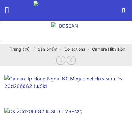
Bỏ
qua
nội
dung
/
/
/
Trang chủ
Sản phẩm
Collections
Camera Hikvision