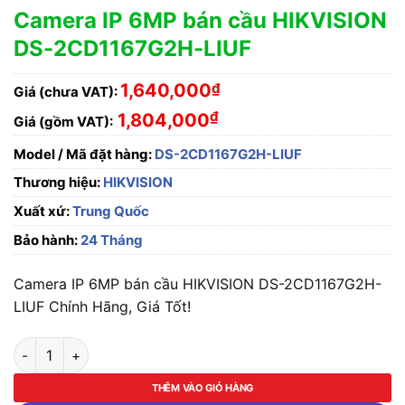
Camera IP 6MP bán cầu HIKVISION
DS-2CD1167G2H-LIUF
1,640,000
₫
Giá (chưa VAT):
₫
1,804,000
Giá (gồm VAT):
Model / Mã đặt hàng:
DS-2CD1167G2H-LIUF
Thương hiệu:
HIKVISION
Xuất xứ:
Trung Quốc
Bảo hành:
24 Tháng
Camera IP 6MP bán cầu HIKVISION DS-2CD1167G2H-
LIUF Chính Hãng, Giá Tốt!
Camera IP 6MP bán cầu HIKVISION DS-2CD1167G2H-LIUF số 
THÊM VÀO GIỎ HÀNG