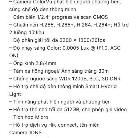
– Camera ColorVu phát hiện người phương tiện,
cùng chế độ đèn thông minh
– Cảm biến 1/2.4″ progressive scan CMOS
– Chuẩn nén H.265, H.265+, H.264, H.264+; Hỗ trợ
2 luồng dữ liệu
– Độ phân giải tối đa 3200 × 1800/20fps
– Độ nhạy sáng Color: 0.0005 Lux @ (F1.0, AGC
ON)
– Ống kính 2.8/4mm
– Tầm xa hồng ngoại/ Ánh sáng trắng 30m
– Chống ngược sáng WDR 120dB, BLC, 3D DNR
– Hỗ trợ chế độ đèn thông minh Smart Hybrid
Light
– Tính năng phát hiện người và phương tiện
– Hỗ trợ thẻ nhớ tối đa 512GB, cho phép ghi video
– Tích hợp Micro.
– Hỗ trợ dịch vụ Hik-connect, tên miền
CameraDDNS