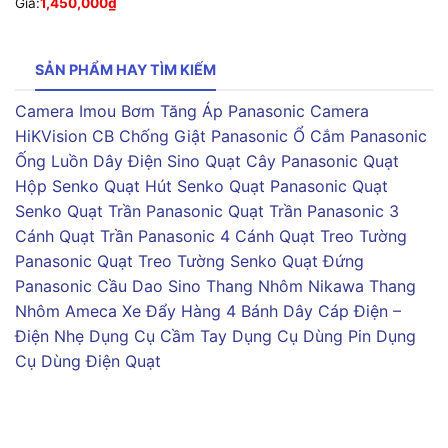
Giá:
1,450,000
₫
SẢN PHẨM HAY TÌM KIẾM
Camera Imou
Bơm Tăng Áp Panasonic
Camera
HiKVision
CB Chống Giật Panasonic
Ổ Cắm Panasonic
Ống Luồn Dây Điện Sino
Quạt Cây Panasonic
Quạt
Hộp Senko
Quạt Hút Senko
Quạt Panasonic
Quạt
Senko
Quạt Trần Panasonic
Quạt Trần Panasonic 3
Cánh
Quạt Trần Panasonic 4 Cánh
Quạt Treo Tường
Panasonic
Quạt Treo Tường Senko
Quạt Đứng
Panasonic
Cầu Dao Sino
Thang Nhôm Nikawa
Thang
Nhôm Ameca
Xe Đẩy Hàng 4 Bánh
Dây Cáp Điện –
Điện Nhẹ
Dụng Cụ Cầm Tay
Dụng Cụ Dùng Pin
Dụng
Cụ Dùng Điện
Quạt