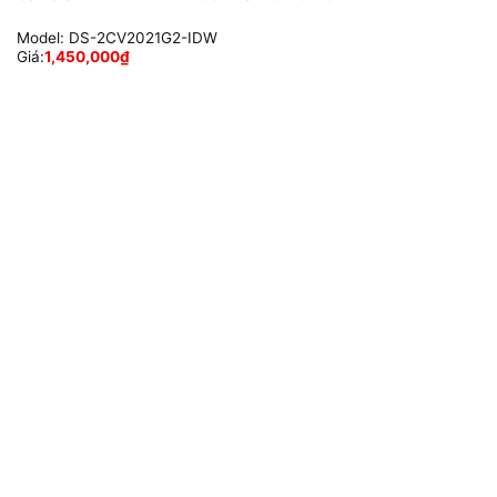
Model:
DS-2CV2021G2-IDW
Giá:
1,450,000
₫