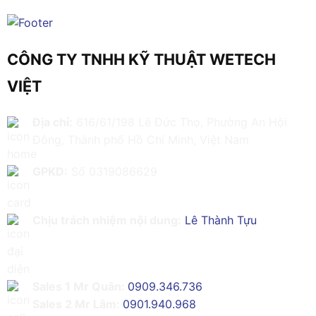
CÔNG TY TNHH KỸ THUẬT WETECH
VIỆT
Địa chỉ:
616/61/198 Lê Đức Thọ, Phường An Hội
Đông, Thành phố Hồ Chí Minh, Việt Nam
GPKD:
Số 0319086629
Chịu trách nhiệm nội dung:
Lê Thành Tựu
Sales 1 Mr Quân:
0909.346.736
Sales 2 Mr Lâm:
0901.940.968