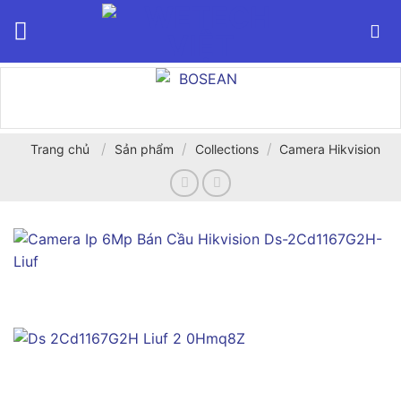
Bỏ
qua
nội
dung
/
/
/
Trang chủ
Sản phẩm
Collections
Camera Hikvision