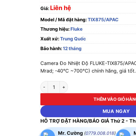
Liên hệ
Giá:
Model / Mã đặt hàng:
TIX875/APAC
Thương hiệu:
Fluke
Xuất xứ:
Trung Quốc
Bảo hành:
12 tháng
Camera Đo Nhiệt Độ FLUKE-TIX875/APAC
Mrad; -40°C ~700°C) chính hãng, giá tốt.
Camera Đo Nhiệt Độ FLUKE-TIX875/APAC (64
THÊM VÀO GIỎ HÀ
MUA NGAY
HỖ TRỢ ĐẶT HÀNG/BÁO GIÁ Thứ 2 - Thứ
Mr. Cường
(
0779.008.018
)