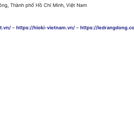
ông, Thành phố Hồ Chí Minh, Việt Nam
t.vn/
–
https://hioki-vietnam.vn/
–
https://ledrangdong.c