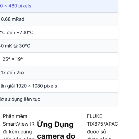
0 × 480 pixels
0.68 mRad
°C đến +700°C
30 mK @ 30°C
25° × 19°
1x đến 25x
hân giải 1920 × 1080 pixels
iờ sử dụng liên tục
Phần mềm
FLUKE-
Ứng Dụng
SmartView IR
TIX875/APAC
đi kèm cung
được sử
camera đo