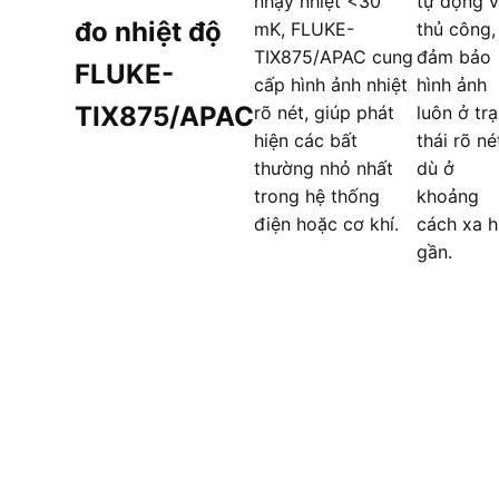
nhạy nhiệt <30
tự động 
đo nhiệt độ
mK, FLUKE-
thủ công,
TIX875/APAC cung
đảm bảo
FLUKE-
cấp hình ảnh nhiệt
hình ảnh
TIX875/APAC
rõ nét, giúp phát
luôn ở tr
hiện các bất
thái rõ né
thường nhỏ nhất
dù ở
trong hệ thống
khoảng
điện hoặc cơ khí.
cách xa 
gần.