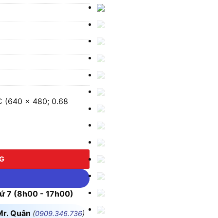
 (640 × 480; 0.68
0 × 480; 0.68 Mrad; -40°C ~700°C) số lượng
NG
 7 (8h00 - 17h00)
Mr. Quân
(
0909.346.736
)