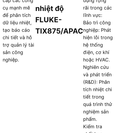
cấp các công
dụng rộng
nhiệt độ
cụ mạnh mẽ
rãi trong các
để phân tích
lĩnh vực:
FLUKE-
dữ liệu nhiệt,
Bảo trì công
TIX875/APAC
tạo báo cáo
nghiệp: Phát
chi tiết và hỗ
hiện lỗi trong
trợ quản lý tài
hệ thống
sản công
điện, cơ khí
nghiệp.
hoặc HVAC.
Nghiên cứu
và phát triển
(R&D): Phân
tích nhiệt chi
tiết trong
quá trình thử
nghiệm sản
phẩm.
Kiểm tra