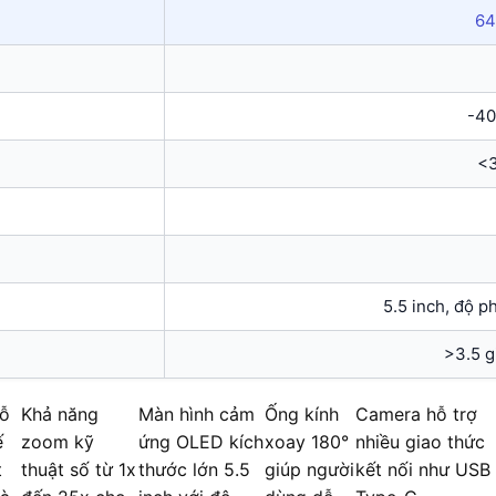
64
-40
<
5.5 inch, độ p
>3.5 g
ỗ
Khả năng
Màn hình cảm
Ống kính
Camera hỗ trợ
ế
zoom kỹ
ứng OLED kích
xoay 180°
nhiều giao thức
t
thuật số từ 1x
thước lớn 5.5
giúp người
kết nối như USB