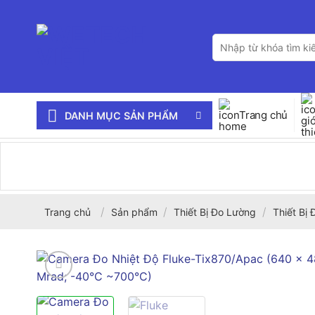
Bỏ
qua
Tìm
nội
kiếm:
dung
Trang chủ
DANH MỤC SẢN PHẨM
/
/
/
Trang chủ
Sản phẩm
Thiết Bị Đo Lường
Thiết Bị