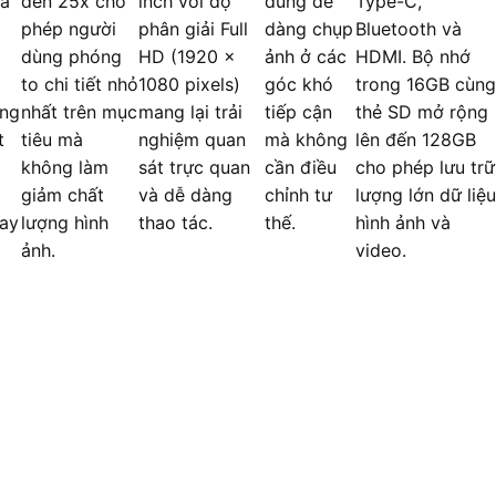
và
đến 25x cho
inch với độ
dùng dễ
Type-C,
phép người
phân giải Full
dàng chụp
Bluetooth và
dùng phóng
HD (1920 ×
ảnh ở các
HDMI. Bộ nhớ
to chi tiết nhỏ
1080 pixels)
góc khó
trong 16GB cùng
ạng
nhất trên mục
mang lại trải
tiếp cận
thẻ SD mở rộng
t
tiêu mà
nghiệm quan
mà không
lên đến 128GB
không làm
sát trực quan
cần điều
cho phép lưu trữ
giảm chất
và dễ dàng
chỉnh tư
lượng lớn dữ liệu
hay
lượng hình
thao tác.
thế.
hình ảnh và
ảnh.
video.