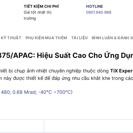
TIẾT KIỆM CHI PHÍ
HOTLINE
g
Giá tốt nhất thị
0901.940.968
trường
 KỸ THUẬT
PHỤ KIỆN MUA THÊM
TÀI LIỆU
BÌNH LUẬN & ĐÁNH G
875/APAC: Hiệu Suất Cao Cho Ứng Dụ
iết bị chụp ảnh nhiệt chuyên nghiệp thuộc dòng
TiX Exper
ẩm này được thiết kế để đáp ứng nhu cầu khắt khe trong các