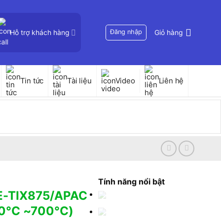
Hỗ trợ khách hàng
Đăng nhập
Giỏ hàng
Tin tức
Tài liệu
Video
Liên hệ
Tính năng nổi bật
E-TIX875/APAC
40°C ~700°C)