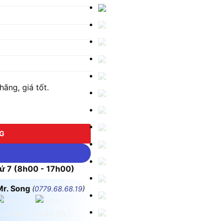
ãng, giá tốt.
NG
 7 (8h00 - 17h00)
Mr. Song
(
0779.68.68.19
)