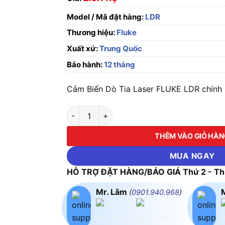
Model / Mã đặt hàng:
LDR
Thương hiệu:
Fluke
Xuất xứ:
Trung Quốc
Bảo hành:
12 tháng
Cảm Biến Dò Tia Laser FLUKE LDR chính h
Cảm Biến Dò Tia Laser FLUKE LDR số lượng
THÊM VÀO GIỎ HÀ
MUA NGAY
HỖ TRỢ ĐẶT HÀNG/BÁO GIÁ Thứ 2 - Thứ
Mr. Lâm
(
0901.940.968
)