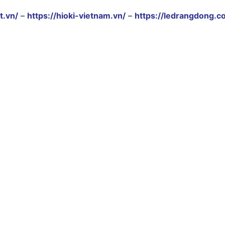
t.vn/
–
https://hioki-vietnam.vn/
–
https://ledrangdong.c