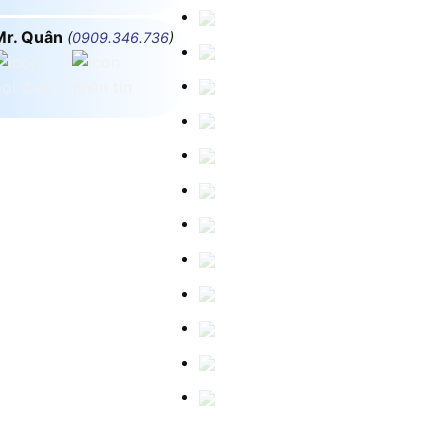
Mr. Quân
(
0909.346.736
)