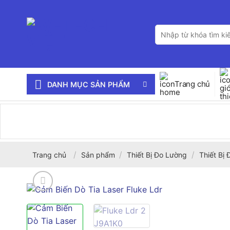
Bỏ
qua
Tìm
nội
kiếm:
dung
Trang chủ
DANH MỤC SẢN PHẨM
/
/
/
Trang chủ
Sản phẩm
Thiết Bị Đo Lường
Thiết Bị