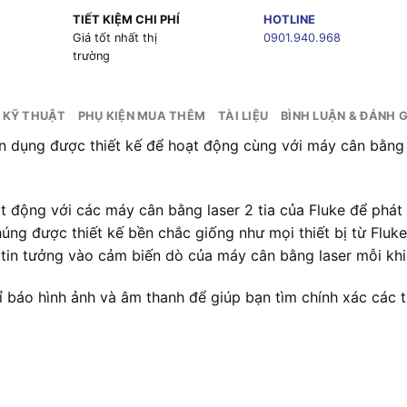
TIẾT KIỆM CHI PHÍ
HOTLINE
g
Giá tốt nhất thị
0901.940.968
trường
 KỸ THUẬT
PHỤ KIỆN MUA THÊM
TÀI LIỆU
BÌNH LUẬN & ĐÁNH G
n dụng được thiết kế để hoạt động cùng với máy cân bằng l
t động với các máy cân bằng laser 2 tia của Fluke để phát 
ng được thiết kế bền chắc giống như mọi thiết bị từ Fluke
n tin tưởng vào cảm biến dò của máy cân bằng laser mỗi khi
báo hình ảnh và âm thanh để giúp bạn tìm chính xác các tia