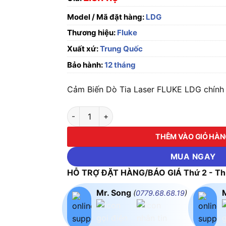
Model / Mã đặt hàng:
LDG
Thương hiệu:
Fluke
Xuất xứ:
Trung Quốc
Bảo hành:
12 tháng
Cảm Biến Dò Tia Laser FLUKE LDG chính h
Cảm Biến Dò Tia Laser FLUKE LDG số lượng
THÊM VÀO GIỎ HÀ
MUA NGAY
HỖ TRỢ ĐẶT HÀNG/BÁO GIÁ Thứ 2 - Thứ
Mr. Song
(
0779.68.68.19
)