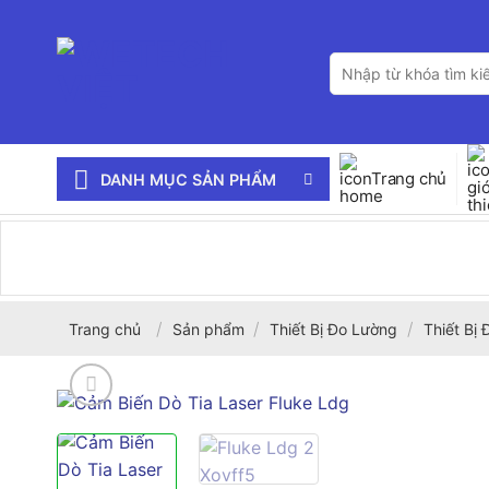
Bỏ
qua
Tìm
nội
kiếm:
dung
Trang chủ
DANH MỤC SẢN PHẨM
/
/
/
Trang chủ
Sản phẩm
Thiết Bị Đo Lường
Thiết Bị