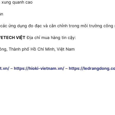
g xung quanh cao
ắn
ới các ứng dụng đo đạc và cân chỉnh trong môi trường công
ETECH VIỆT
Địa chỉ mua hàng tin cậy:
ông, Thành phố Hồ Chí Minh, Việt Nam
t.vn/
–
https://hioki-vietnam.vn/
–
https://ledrangdong.c