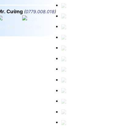
Mr. Cường
(
0779.008.018
)