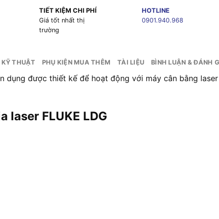
TIẾT KIỆM CHI PHÍ
HOTLINE
g
Giá tốt nhất thị
0901.940.968
trường
 KỸ THUẬT
PHỤ KIỆN MUA THÊM
TÀI LIỆU
BÌNH LUẬN & ĐÁNH G
n dụng được thiết kế để hoạt động với máy cân bằng laser F
ia laser FLUKE LDG