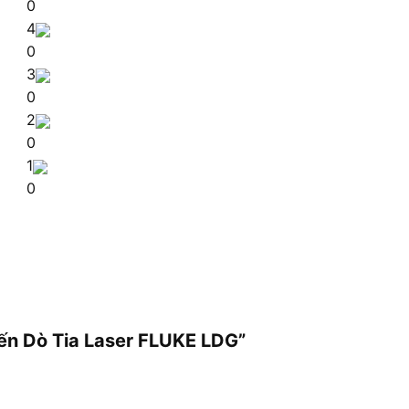
0
4
0
3
0
2
0
1
0
iến Dò Tia Laser FLUKE LDG”