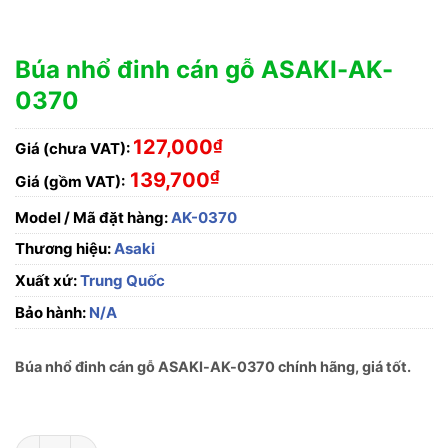
Búa nhổ đinh cán gỗ ASAKI-AK-
0370
127,000
₫
Giá (chưa VAT):
₫
139,700
Giá (gồm VAT):
Model / Mã đặt hàng:
AK-0370
Thương hiệu:
Asaki
Xuất xứ:
Trung Quốc
Bảo hành:
N/A
Búa nhổ đinh cán gỗ ASAKI-AK-0370 chính hãng, giá tốt.
Búa nhổ đinh cán gỗ ASAKI-AK-0370 số lượng