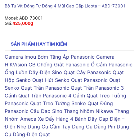
Bộ Tu Vít Đóng Tự Động 4 Mũi Cao Cấp Licota – ABD-73001
Model:
ABD-73001
Giá:
425,000
₫
SẢN PHẨM HAY TÌM KIẾM
Camera Imou
Bơm Tăng Áp Panasonic
Camera
HiKVision
CB Chống Giật Panasonic
Ổ Cắm Panasonic
Ống Luồn Dây Điện Sino
Quạt Cây Panasonic
Quạt
Hộp Senko
Quạt Hút Senko
Quạt Panasonic
Quạt
Senko
Quạt Trần Panasonic
Quạt Trần Panasonic 3
Cánh
Quạt Trần Panasonic 4 Cánh
Quạt Treo Tường
Panasonic
Quạt Treo Tường Senko
Quạt Đứng
Panasonic
Cầu Dao Sino
Thang Nhôm Nikawa
Thang
Nhôm Ameca
Xe Đẩy Hàng 4 Bánh
Dây Cáp Điện –
Điện Nhẹ
Dụng Cụ Cầm Tay
Dụng Cụ Dùng Pin
Dụng
Cụ Dùng Điện
Quạt