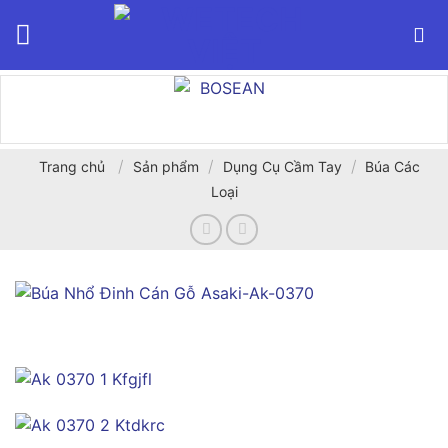
Bỏ
qua
nội
dung
/
/
/
Trang chủ
Sản phẩm
Dụng Cụ Cầm Tay
Búa Các
Loại