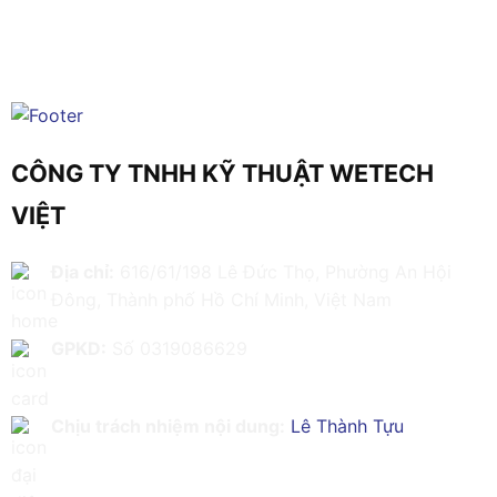
CÔNG TY TNHH KỸ THUẬT WETECH
VIỆT
Địa chỉ:
616/61/198 Lê Đức Thọ, Phường An Hội
Đông, Thành phố Hồ Chí Minh, Việt Nam
GPKD:
Số 0319086629
Chịu trách nhiệm nội dung:
Lê Thành Tựu