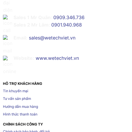
Sales 1 Mr Quân:
0909.346.736
Sales 2 Mr Lâm:
0901.940.968
Email:
sales@wetechviet.vn
Website:
www.wetechviet.vn
HỖ TRỢ KHÁCH HÀNG
Tin khuyến mại
Tư vấn sản phẩm
Hướng dẫn mua hàng
Hình thức thanh toán
CHÍNH SÁCH CÔNG TY
Chính sách bảo hành, đổi trả