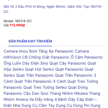
Mũi Vít 2 Đầu PH2 Xi Bóng, Ngắn 65mm, Giảm Xốc Top-160114-
DC
Model:
160114-DC
Giá:
112,000
₫
SẢN PHẨM HAY TÌM KIẾM
Camera Imou
Bơm Tăng Áp Panasonic
Camera
HiKVision
CB Chống Giật Panasonic
Ổ Cắm Panasonic
Ống Luồn Dây Điện Sino
Quạt Cây Panasonic
Quạt
Hộp Senko
Quạt Hút Senko
Quạt Panasonic
Quạt
Senko
Quạt Trần Panasonic
Quạt Trần Panasonic 3
Cánh
Quạt Trần Panasonic 4 Cánh
Quạt Treo Tường
Panasonic
Quạt Treo Tường Senko
Quạt Đứng
Panasonic
Cầu Dao Sino
Thang Nhôm Nikawa
Thang
Nhôm Ameca
Xe Đẩy Hàng 4 Bánh
Dây Cáp Điện –
Điện Nhẹ
Dụng Cụ Cầm Tay
Dụng Cụ Dùng Pin
Dụng