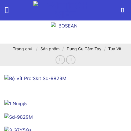
Bỏ
qua
nội
dung
/
/
/
Trang chủ
Sản phẩm
Dụng Cụ Cầm Tay
Tua Vít