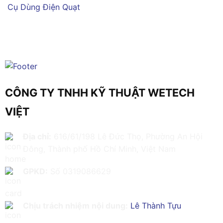
Cụ Dùng Điện
Quạt
CÔNG TY TNHH KỸ THUẬT WETECH
VIỆT
Địa chỉ:
616/61/198 Lê Đức Thọ, Phường An Hội
Đông, Thành phố Hồ Chí Minh, Việt Nam
GPKD:
Số 0319086629
Chịu trách nhiệm nội dung:
Lê Thành Tựu