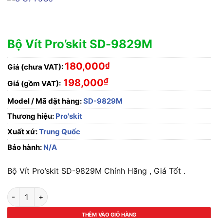
Bộ Vít Pro’skit SD-9829M
180,000
₫
Giá (chưa VAT):
₫
198,000
Giá (gồm VAT):
Model / Mã đặt hàng:
SD-9829M
Thương hiệu:
Pro'skit
Xuất xứ:
Trung Quốc
Bảo hành:
N/A
Bộ Vít Pro’skit SD-9829M Chính Hãng , Giá Tốt .
Bộ Vít Pro'skit SD-9829M số lượng
THÊM VÀO GIỎ HÀNG