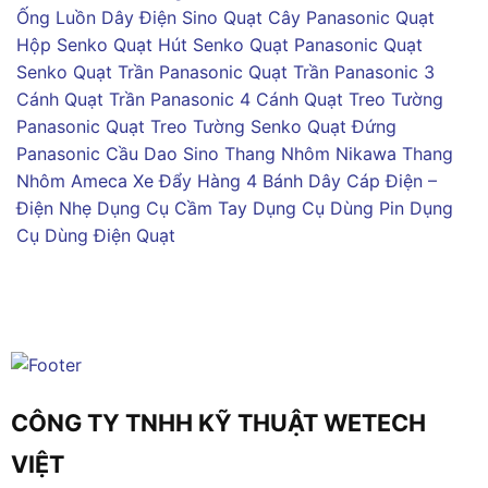
Ống Luồn Dây Điện Sino
Quạt Cây Panasonic
Quạt
Hộp Senko
Quạt Hút Senko
Quạt Panasonic
Quạt
Senko
Quạt Trần Panasonic
Quạt Trần Panasonic 3
Cánh
Quạt Trần Panasonic 4 Cánh
Quạt Treo Tường
Panasonic
Quạt Treo Tường Senko
Quạt Đứng
Panasonic
Cầu Dao Sino
Thang Nhôm Nikawa
Thang
Nhôm Ameca
Xe Đẩy Hàng 4 Bánh
Dây Cáp Điện –
Điện Nhẹ
Dụng Cụ Cầm Tay
Dụng Cụ Dùng Pin
Dụng
Cụ Dùng Điện
Quạt
CÔNG TY TNHH KỸ THUẬT WETECH
VIỆT