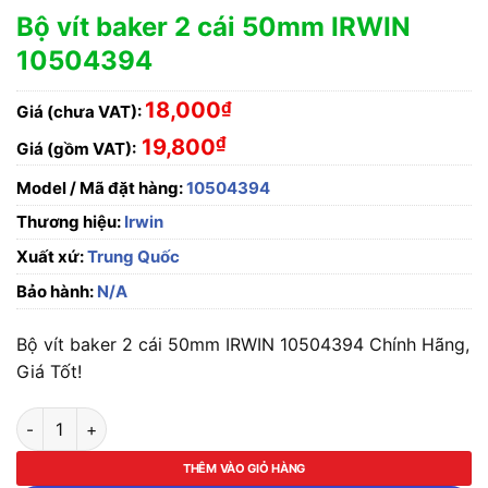
Bộ vít baker 2 cái 50mm IRWIN
10504394
18,000
₫
Giá (chưa VAT):
₫
19,800
Giá (gồm VAT):
Model / Mã đặt hàng:
10504394
Thương hiệu:
Irwin
Xuất xứ:
Trung Quốc
Bảo hành:
N/A
Bộ vít baker 2 cái 50mm IRWIN 10504394 Chính Hãng,
Giá Tốt!
Bộ vít baker 2 cái 50mm IRWIN 10504394 số lượng
THÊM VÀO GIỎ HÀNG