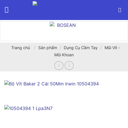
Bỏ
qua
nội
dung
/
/
/
Trang chủ
Sản phẩm
Dụng Cụ Cầm Tay
Mũi Vít -
Mũi Khoan