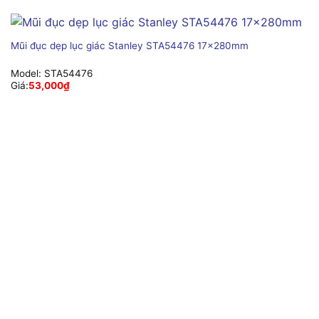
Mũi đục dẹp lục giác Stanley STA54476 17x280mm
Model:
STA54476
Giá:
53,000
₫