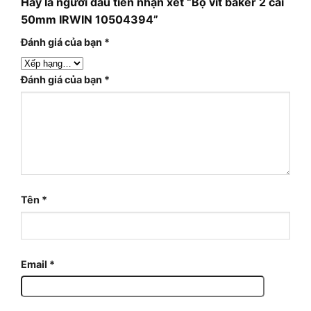
Hãy là người đầu tiên nhận xét “Bộ vít baker 2 cái
50mm IRWIN 10504394”
Đánh giá của bạn
*
Đánh giá của bạn
*
Tên
*
Email
*