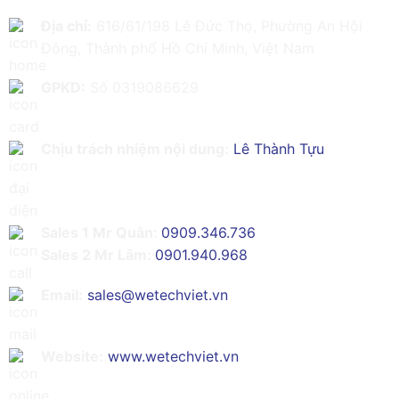
Địa chỉ:
616/61/198 Lê Đức Thọ, Phường An Hội
Đông, Thành phố Hồ Chí Minh, Việt Nam
GPKD:
Số 0319086629
Chịu trách nhiệm nội dung:
Lê Thành Tựu
Sales 1 Mr Quân:
0909.346.736
Sales 2 Mr Lâm:
0901.940.968
Email:
sales@wetechviet.vn
Website:
www.wetechviet.vn