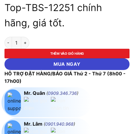
Top-TBS-12251 chính
hãng, giá tốt.
Bộ Tuýp 10 Chi Tiết 1/2 Top-TBS-12251 số lượng
THÊM VÀO GIỎ HÀNG
MUA NGAY
HỖ TRỢ ĐẶT HÀNG/BÁO GIÁ Thứ 2 - Thứ 7 (8h00 -
17h00)
Mr. Quân
(
0909.346.736
)
Mr. Lâm
(
0901.940.968
)