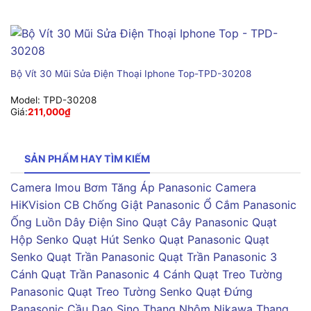
Bộ Vít 30 Mũi Sửa Điện Thoại Iphone Top-TPD-30208
Model:
TPD-30208
Giá:
211,000
₫
SẢN PHẨM HAY TÌM KIẾM
Camera Imou
Bơm Tăng Áp Panasonic
Camera
HiKVision
CB Chống Giật Panasonic
Ổ Cắm Panasonic
Ống Luồn Dây Điện Sino
Quạt Cây Panasonic
Quạt
Hộp Senko
Quạt Hút Senko
Quạt Panasonic
Quạt
Senko
Quạt Trần Panasonic
Quạt Trần Panasonic 3
Cánh
Quạt Trần Panasonic 4 Cánh
Quạt Treo Tường
Panasonic
Quạt Treo Tường Senko
Quạt Đứng
Panasonic
Cầu Dao Sino
Thang Nhôm Nikawa
Thang