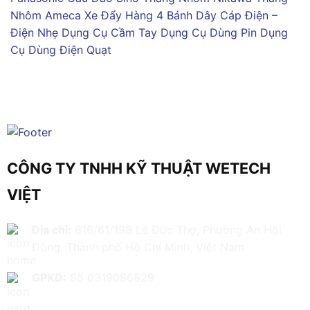
Nhôm Ameca
Xe Đẩy Hàng 4 Bánh
Dây Cáp Điện –
Điện Nhẹ
Dụng Cụ Cầm Tay
Dụng Cụ Dùng Pin
Dụng
Cụ Dùng Điện
Quạt
CÔNG TY TNHH KỸ THUẬT WETECH
VIỆT
Địa chỉ:
616/61/198 Lê Đức Thọ, Phường An Hội
Đông, Thành phố Hồ Chí Minh, Việt Nam
GPKD:
Số 0319086629