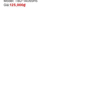
Model:
TBD-14065H5
Giá:
125,000
₫