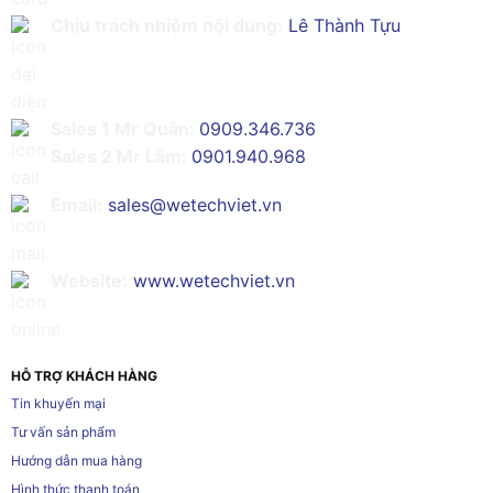
Chịu trách nhiệm nội dung:
Lê Thành Tựu
Sales 1 Mr Quân:
0909.346.736
Sales 2 Mr Lâm:
0901.940.968
Email:
sales@wetechviet.vn
Website:
www.wetechviet.vn
HỖ TRỢ KHÁCH HÀNG
Tin khuyến mại
Tư vấn sản phẩm
Hướng dẫn mua hàng
Hình thức thanh toán