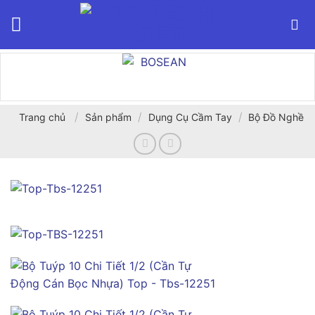
Bỏ
qua
nội
dung
/
/
/
Trang chủ
Sản phẩm
Dụng Cụ Cầm Tay
Bộ Đồ Nghề