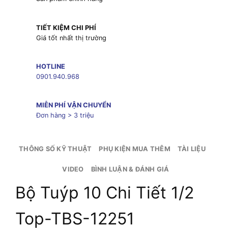
TIẾT KIỆM CHI PHÍ
Giá tốt nhất thị trường
HOTLINE
0901.940.968
MIỄN PHÍ VẬN CHUYỂN
Đơn hàng > 3 triệu
THÔNG SỐ KỸ THUẬT
PHỤ KIỆN MUA THÊM
TÀI LIỆU
VIDEO
BÌNH LUẬN & ĐÁNH GIÁ
Bộ Tuýp 10 Chi Tiết 1/2
Top-TBS-12251