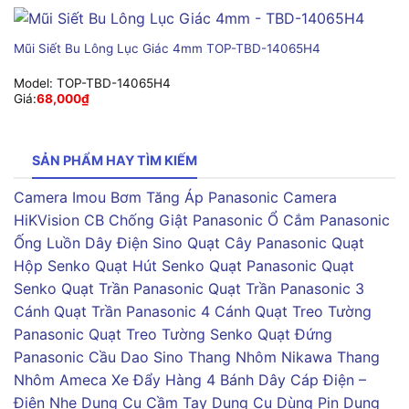
Mũi Siết Bu Lông Lục Giác 4mm TOP-TBD-14065H4
Model:
TOP-TBD-14065H4
Giá:
68,000
₫
SẢN PHẨM HAY TÌM KIẾM
Camera Imou
Bơm Tăng Áp Panasonic
Camera
HiKVision
CB Chống Giật Panasonic
Ổ Cắm Panasonic
Ống Luồn Dây Điện Sino
Quạt Cây Panasonic
Quạt
Hộp Senko
Quạt Hút Senko
Quạt Panasonic
Quạt
Senko
Quạt Trần Panasonic
Quạt Trần Panasonic 3
Cánh
Quạt Trần Panasonic 4 Cánh
Quạt Treo Tường
Panasonic
Quạt Treo Tường Senko
Quạt Đứng
Panasonic
Cầu Dao Sino
Thang Nhôm Nikawa
Thang
Nhôm Ameca
Xe Đẩy Hàng 4 Bánh
Dây Cáp Điện –
Điện Nhẹ
Dụng Cụ Cầm Tay
Dụng Cụ Dùng Pin
Dụng