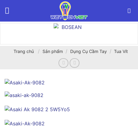
Bỏ
qua
nội
dung
/
/
/
Trang chủ
Sản phẩm
Dụng Cụ Cầm Tay
Tua Vít