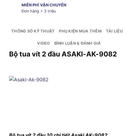
MIỄN PHÍ VẬN CHUYỂN
Đơn hàng > 3 triệu
THÔNG SỐ KỸ THUẬT
PHỤ KIỆN MUA THÊM
TÀI LIỆU
VIDEO
BÌNH LUẬN & ĐÁNH GIÁ
Bộ tua vít 2 đầu ASAKI-AK-9082
Bộ tua vít 2 đầu 10 chi tiết Asaki AK-9082