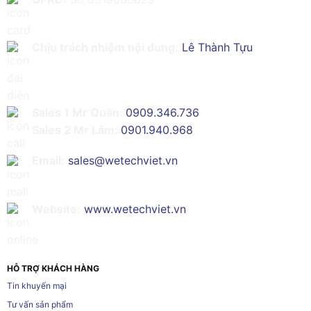
Chịu trách nhiệm nội dung:
Lê Thành Tựu
Sales 1 Mr Quân:
0909.346.736
Sales 2 Mr Lâm:
0901.940.968
Email:
sales@wetechviet.vn
Website:
www.wetechviet.vn
HỖ TRỢ KHÁCH HÀNG
Tin khuyến mại
Tư vấn sản phẩm