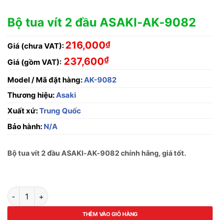
Bộ tua vít 2 đầu ASAKI-AK-9082
216,000
₫
Giá (chưa VAT):
₫
237,600
Giá (gồm VAT):
Model / Mã đặt hàng:
AK-9082
Thương hiệu:
Asaki
Xuất xứ:
Trung Quốc
Bảo hành:
N/A
Bộ tua vít 2 đầu ASAKI-AK-9082 chính hãng, giá tốt.
Bộ tua vít 2 đầu ASAKI-AK-9082 số lượng
THÊM VÀO GIỎ HÀNG