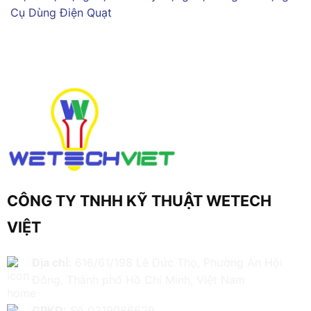
Cụ Dùng Điện
Quạt
CÔNG TY TNHH KỸ THUẬT WETECH
VIỆT
Địa chỉ:
616/61/198 Lê Đức Thọ, Phường An Hội
Đông, Thành phố Hồ Chí Minh, Việt Nam
GPKD:
Số 0319086629